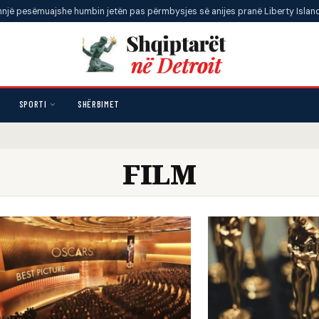
esëmuajshe humbin jetën pas përmbysjes së anijes pranë Liberty Island
•
SPORTI
SHËRBIMET
FILM