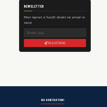
NEWSLETTER
Merr lajmet e fundit direkt në email-in
tënd.
REGJISTROHU
NA KONTAKTONI