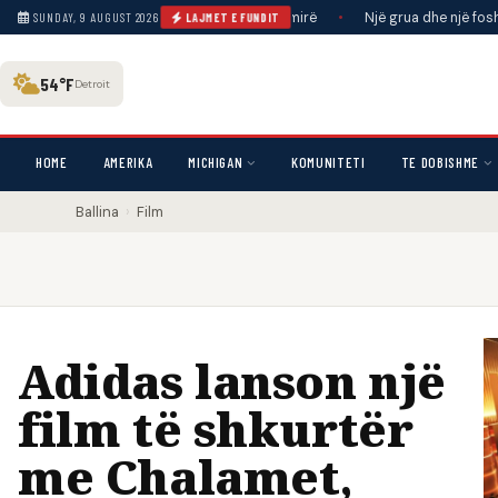
në Siçilisë, me qindra anfora të ruajtura mirë
•
Një grua dhe një foshnjë p
SUNDAY, 9 AUGUST 2026
LAJMET E FUNDIT
54°F
Detroit
HOME
AMERIKA
MICHIGAN
KOMUNITETI
TE DOBISHME
Ballina
›
Film
Adidas lanson një
film të shkurtër
me Chalamet,