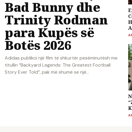
Bad Bunny dhe
E
Trinity Rodman
C
H
para Kupës së
A
A
Botës 2026
Adidas publikoi një film të shkurtër pesëminutësh me
titullin “Backyard Legends: The Greatest Football
Story Ever Told”, pak më shumë se një…
N
“
K
A