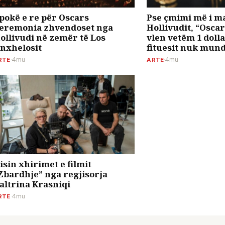
pokë e re për Oscars
Pse çmimi më i m
eremonia zhvendoset nga
Hollivudit, “Oscar
ollivudi në zemër të Los
vlen vetëm 1 doll
nxhelosit
fituesit nuk mund
RTE
·
4mu
ARTE
·
4mu
isin xhirimet e filmit
Zbardhje” nga regjisorja
altrina Krasniqi
RTE
·
4mu