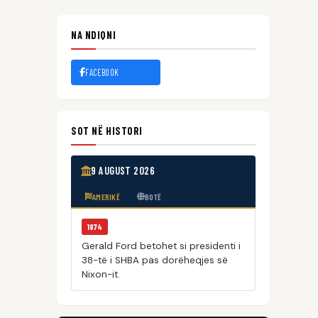
NA NDIQNI
FACEBOOK
SOT NË HISTORI
9 AUGUST 2026
AMERIKË
BOTË
1974
Gerald Ford betohet si presidenti i
38-të i SHBA pas dorëheqjes së
Nixon-it.