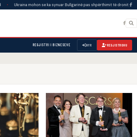
Ukraina mohon se ka synuar Bullgarinë pas shpërthimit të dronit pranë tubac
REGJISTRI I BIZNESEVE
HYR
REGJISTROHU