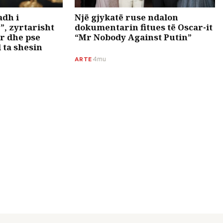
adh i
Një gjykatë ruse ndalon
”, zyrtarisht
dokumentarin fitues të Oscar-it
ar dhe pse
“Mr Nobody Against Putin”
 ta shesin
ARTE
·
4mu