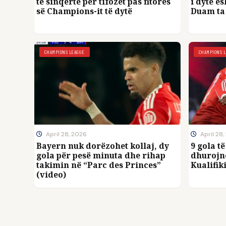
të sinqertë për tifozët pas fitores
i dytë ës
së Champions-it të dytë
Duam ta 
CHAMPIONS LEAGUE
CHAMPIONS 
April 28, 2026
April 28,
Bayern nuk dorëzohet kollaj, dy
9 gola t
gola për pesë minuta dhe rihap
dhurojnë
takimin në “Parc des Princes”
Kualifik
(video)