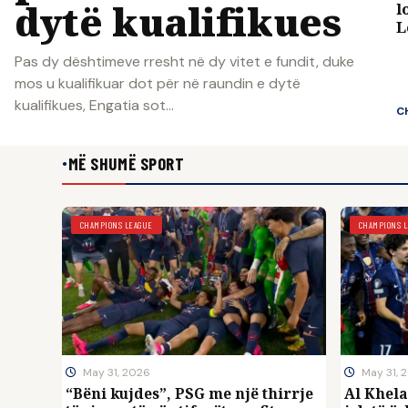
dytë kualifikues
l
L
Pas dy dështimeve rresht në dy vitet e fundit, duke
mos u kualifikuar dot për në raundin e dytë
kualifikues, Engatia sot…
C
MË SHUMË SPORT
●
CHAMPIONS LEAGUE
CHAMPIONS 
May 31, 2026
May 31, 
“Bëni kujdes”, PSG me një thirrje
Al Khela