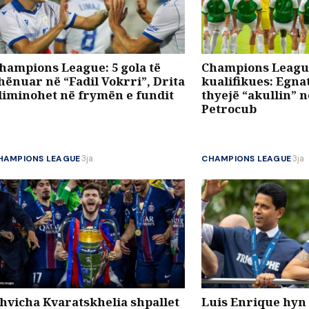
hampions League: 5 gola të
Champions League,
hënuar në “Fadil Vokrri”, Drita
kualifikues: Egna
liminohet në frymën e fundit
thyejë “akullin” n
Petrocub
HAMPIONS LEAGUE
·
3ja
CHAMPIONS LEAGUE
·
3ja
hvicha Kvaratskhelia shpallet
Luis Enrique hyn