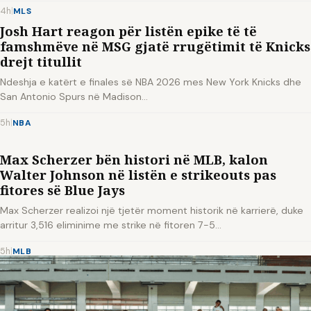
4h
|
MLS
Josh Hart reagon për listën epike të të
famshmëve në MSG gjatë rrugëtimit të Knicks
drejt titullit
Ndeshja e katërt e finales së NBA 2026 mes New York Knicks dhe
San Antonio Spurs në Madison…
5h
|
NBA
Max Scherzer bën histori në MLB, kalon
Walter Johnson në listën e strikeouts pas
fitores së Blue Jays
Max Scherzer realizoi një tjetër moment historik në karrierë, duke
arritur 3,516 eliminime me strike në fitoren 7-5…
5h
|
MLB