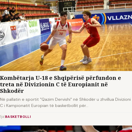
Kombëtarja U-18 e Shqipërisë përfundon e
treta në Divizionin C të Europianit në
Shkodër
Në pallatin e sportit "Qazim Dervishi" në Shkodër u zhvillua Divizioni
C i Kampionatit Europian të basketbollit për…
1ja
|
BASKETBOLLI