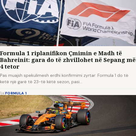
Formula 1 riplanifikon Çmimin e Madh të
Bahreinit: gara do të zhvillohet në Sepang më
4 tetor
Pas muajsh spekulimesh erdhi konfirmimi zyrtar: Formula 1 do të
ketë një garë të 23-të këtë sezon, pasi…
1ja
|
FORMULA 1