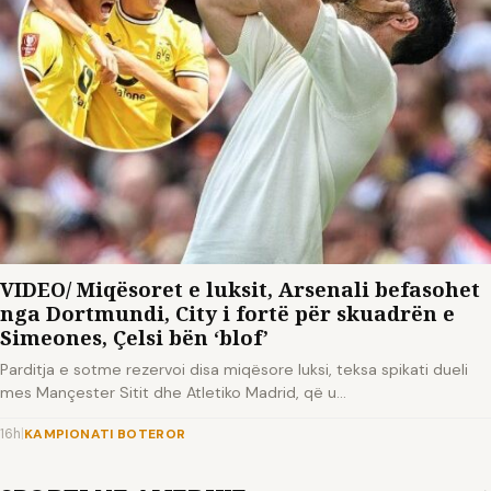
VIDEO/ Miqësoret e luksit, Arsenali befasohet
nga Dortmundi, City i fortë për skuadrën e
Simeones, Çelsi bën ‘blof’
Parditja e sotme rezervoi disa miqësore luksi, teksa spikati dueli
mes Mançester Sitit dhe Atletiko Madrid, që u…
16h
|
KAMPIONATI BOTEROR