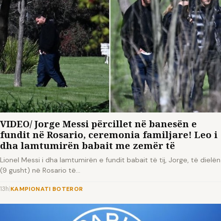
VIDEO/ Jorge Messi përcillet në banesën e
fundit në Rosario, ceremonia familjare! Leo i
dha lamtumirën babait me zemër të
Lionel Messi i dha lamtumirën e fundit babait të tij, Jorge, të dielën
(9 gusht) në Rosario të…
13h
|
KAMPIONATI BOTEROR