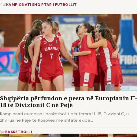
4d
|
KAMPIONATI SHQIPTAR I FUTBOLLIT
Shqipëria përfundon e pesta në Europianin U-
18 të Divizionit C në Pejë
Kampionati europian i basketbollit për femra U-18, Divizioni C, u
zhvillua në Pejë të Kosovës me shtatë ekipe…
1ja
|
BASKETBOLLI