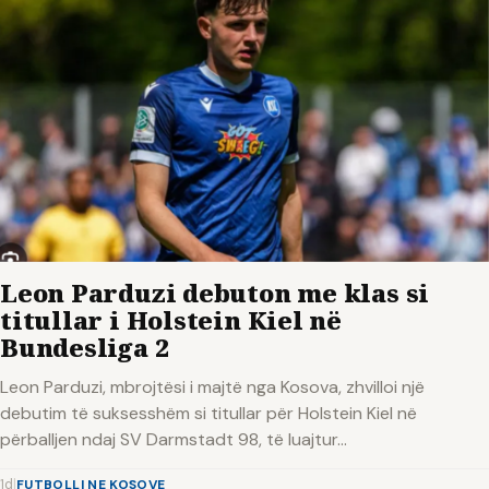
Leon Parduzi debuton me klas si
titullar i Holstein Kiel në
Bundesliga 2
Leon Parduzi, mbrojtësi i majtë nga Kosova, zhvilloi një
debutim të suksesshëm si titullar për Holstein Kiel në
përballjen ndaj SV Darmstadt 98, të luajtur...
1d
|
FUTBOLLI NE KOSOVE