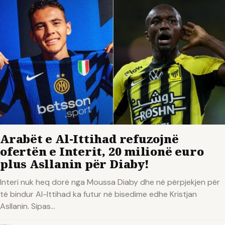
Arabët e Al-Ittihad refuzojnë
ofertën e Interit, 20 milionë euro
plus Asllanin për Diaby!
Interi nuk heq dorë nga Moussa Diaby dhe në përpjekjen për
të bindur Al-Ittihad ka futur në bisedime edhe Kristjan
Asllanin. Sipas…