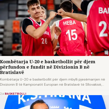
Kombëtarja U-20 e basketbollit për djem
përfundon e fundit në Divizionin B në
Bratislavë
Kombëtarja U-20 e basketbollit për djem mbylli pjesëmarrjen në
Divizionin B të Kampionatit Europian në Bratislavë të Sllovakisë,…
2ja
|
BASKETBOLLI