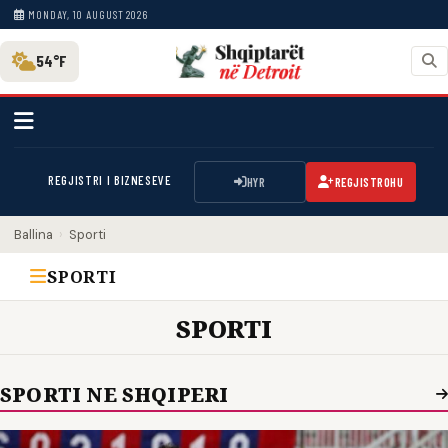
MONDAY, 10 AUGUST 2026
54°F
REGJISTRI I BIZNESEVE
HYR
REGJISTROHU
Ballina
›
Sporti
SPORTI
SPORTI
SPORTI NE SHQIPERI