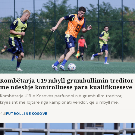
Kombëtarja U19 mbyll grumbullimin treditor
me ndeshje kontrolluese para kualifikueseve
Kombëtarja U19 e Kosovës përfundoi një grumbullim treditor,
kryesisht me lojtarë nga kampionati vendor, që u mbyll me…
4d
|
FUTBOLLI NE KOSOVE