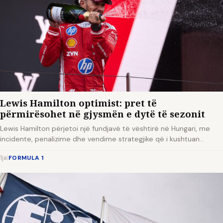
Lewis Hamilton optimist: pret të
përmirësohet në gjysmën e dytë të sezonit
Lewis Hamilton përjetoi një fundjavë të vështirë në Hungari, me
incidente, penalizime dhe vendime strategjike që i kushtuan…
1ja
|
FORMULA 1