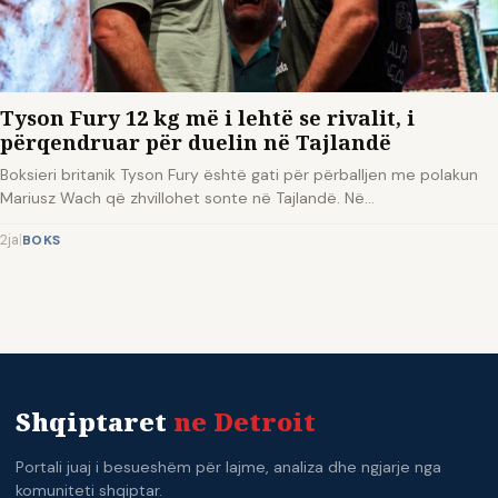
Tyson Fury 12 kg më i lehtë se rivalit, i
përqendruar për duelin në Tajlandë
Boksieri britanik Tyson Fury është gati për përballjen me polakun
Mariusz Wach që zhvillohet sonte në Tajlandë. Në…
2ja
|
BOKS
Shqiptaret
ne Detroit
Portali juaj i besueshëm për lajme, analiza dhe ngjarje nga
komuniteti shqiptar.