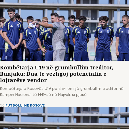
Kombëtarja U19 në grumbullim treditor,
Bunjaku: Dua të vëzhgoj potencialin e
lojtarëve vendor
Kombëtarja e Kosovës U19 po zhvillon një grumbullim treditor në
Kampin Nacional të FFK-së në Hajvali, si pjesë…
5d
|
FUTBOLLI NE KOSOVE