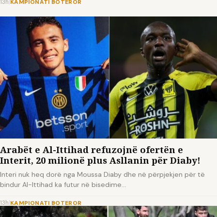
13h
|
KAMPIONATI BOTEROR
Arabët e Al-Ittihad refuzojnë ofertën e
Interit, 20 milionë plus Asllanin për Diaby!
Interi nuk heq dorë nga Moussa Diaby dhe në përpjekjen për të
bindur Al-Ittihad ka futur në bisedime…
13h
|
KAMPIONATI BOTEROR