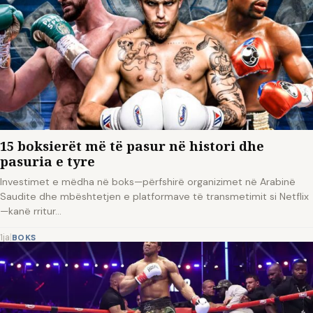
15 boksierët më të pasur në histori dhe
pasuria e tyre
Investimet e mëdha në boks—përfshirë organizimet në Arabinë
Saudite dhe mbështetjen e platformave të transmetimit si Netflix
—kanë rritur…
1ja
|
BOKS