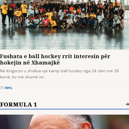
Fushata e ball hockey rrit interesin për
hokejin në Xhamajkë
Në Kingston u zhvillua një kamp ball hockey nga 24 deri më 26
korrik, ku më shumë se…
5h
|
NHL
FORMULA 1