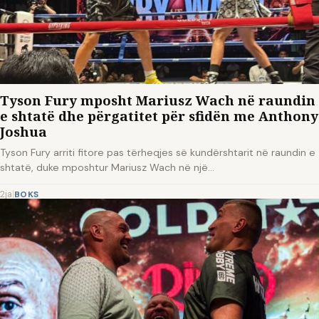
Tyson Fury mposht Mariusz Wach në raundin
e shtatë dhe përgatitet për sfidën me Anthony
Joshua
Tyson Fury arriti fitore pas tërheqjes së kundërshtarit në raundin e
shtatë, duke mposhtur Mariusz Wach në një…
2ja
|
BOKS