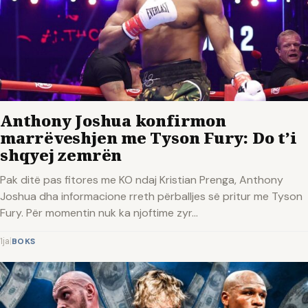
Anthony Joshua konfirmon
marrëveshjen me Tyson Fury: Do t’i
shqyej zemrën
Pak ditë pas fitores me KO ndaj Kristian Prenga, Anthony
Joshua dha informacione rreth përballjes së pritur me Tyson
Fury. Për momentin nuk ka njoftime zyr...
1ja
|
BOKS