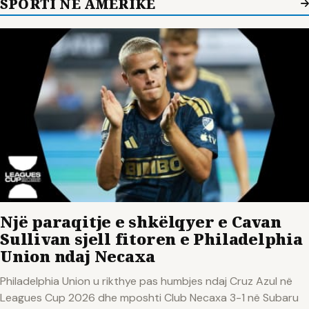
SPORTI NE AMERIKE
Një paraqitje e shkëlqyer e Cavan
Sullivan sjell fitoren e Philadelphia
Union ndaj Necaxa
Philadelphia Union u rikthye pas humbjes ndaj Cruz Azul në
Leagues Cup 2026 dhe mposhti Club Necaxa 3-1 në Subaru