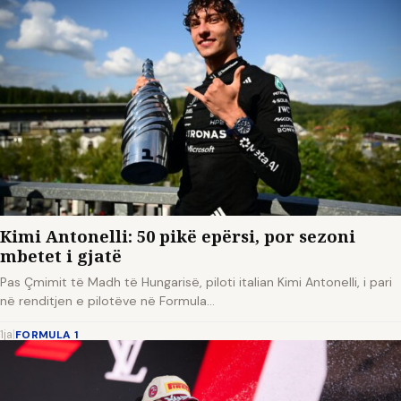
Kimi Antonelli: 50 pikë epërsi, por sezoni
mbetet i gjatë
Pas Çmimit të Madh të Hungarisë, piloti italian Kimi Antonelli, i pari
në renditjen e pilotëve në Formula…
1ja
|
FORMULA 1