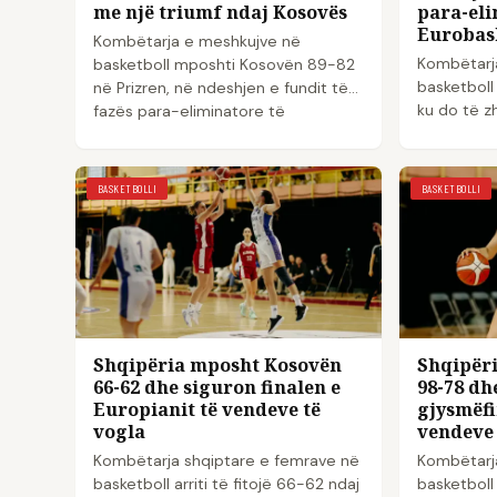
me një triumf ndaj Kosovës
para-eli
Eurobas
Kombëtarja e meshkujve në
Kombëtarj
basketboll mposhti Kosovën 89-82
basketboll
në Prizren, në ndeshjen e fundit të
ku do të zh
fazës para-eliminatore të
ndeshjen e
EuroBasket 2029. Fitora vlen më sh...
eliminator
BASKETBOLLI
BASKETBOLLI
Shqipëria mposht Kosovën
Shqipëri
66-62 dhe siguron finalen e
98-78 dh
Europianit të vendeve të
gjysmëfi
vogla
vendeve 
Kombëtarja shqiptare e femrave në
Kombëtarj
basketboll arriti të fitojë 66-62 ndaj
basketboll