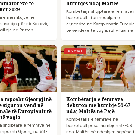
minatoreve të
humbjes ndaj Maltës
ket 2029
Kombëtarja shqiptare e femrave 
a e meshkujve në
basketboll fitoi medaljen e
 u nis dje për në Kosovë,
argjendtë në Kampionatin Europia
villojë në Prizren
të vendeve të vogla, i zhvilluar në
 fundit të fazës para-
Pejë të Kosovës, pas hu...
e të Eurobasket 2029....
BASKETBOLLI
a mposht Gjeorgjinë
Kombëtarja e femrave
e siguron vend në
debuton me humbje 59-67
nale të Europianit të
ndaj Maltës në Pejë
të vogla
Kombëtarja e femrave në
a shqiptare e femrave në
basketboll pësoi humbjen 67-59
 mposhti Gjeorgjinë 98-
ndaj Maltës në ndeshjen hapëse 