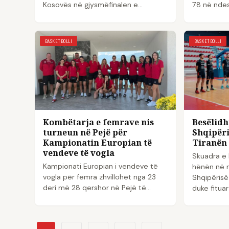
Kosovës në gjysmëfinalen e
78 në ndes
Kampionatit Europian të vendeve të
të Kampion
vogla, që po zhvillo...
të vogla, q
BASKETBOLLI
BASKETBOLLI
Kombëtarja e femrave nis
Besëlidh
turneun në Pejë për
Shqipëri
Kampionatin Europian të
Tiranën 
vendeve të vogla
Skuadra e 
Kampionati Europian i vendeve të
hënën në 
vogla për femra zhvillohet nga 23
Shqipëris
deri më 28 qershor në Pejë të
duke fituar
Kosovës. Në këtë edicion marrin
dhe…
pjesë gjashtë skuadra, për...