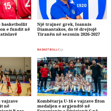
 basketbollit
Një trajner grek, Ioannis
on e fundit në
Diamantakos, do të drejtojë
ratislavë
Tiranën në sezonin 2026-2027
BASKETBOLLI
·
2ja
 vajzave
Kombëtarja U-16 e vajzave fiton
it në
medaljen e argjendtë në
zionit B pas
Europianin e Divizionit C në