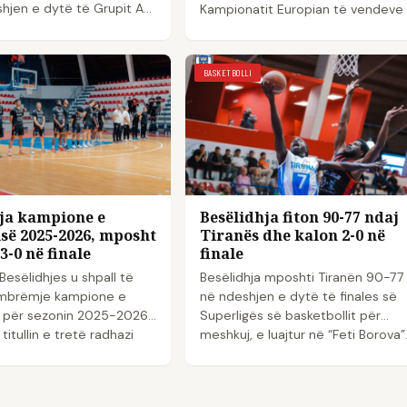
hjen e dytë të Grupit A
Kampionatit Europian të vendeve
atit Europian të vendeve
vogla, që po zhvillohet në Pejë...
ë po zhv...
BASKETBOLLI
ja kampione e
Besëlidhja fiton 90-77 ndaj
së 2025-2026, mposht
Tiranës dhe kalon 2-0 në
3-0 në finale
finale
Besëlidhjes u shpall të
Besëlidhja mposhti Tiranën 90-77
mbrëmje kampione e
në ndeshjen e dytë të finales së
ë për sezonin 2025-2026,
Superligës së basketbollit për
 titullin e tretë radhazi
meshkuj, e luajtur në “Feti Borova”
Me…