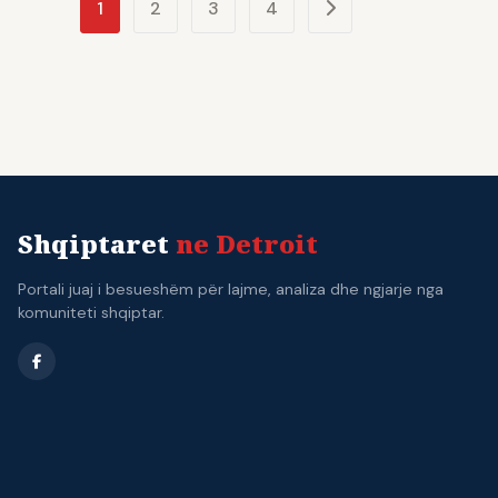
1
2
3
4
Shqiptaret
ne Detroit
Portali juaj i besueshëm për lajme, analiza dhe ngjarje nga
komuniteti shqiptar.