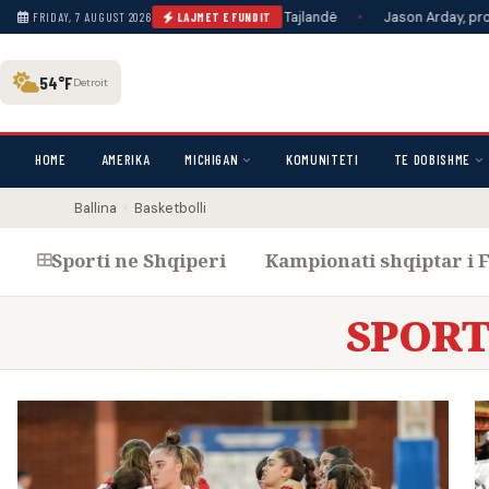
nave në një shkollë të mesme në Tajlandë
•
Jason Arday, profesori i zi m
FRIDAY, 7 AUGUST 2026
LAJMET E FUNDIT
54°F
Detroit
HOME
AMERIKA
MICHIGAN
KOMUNITETI
TE DOBISHME
Ballina
›
Basketbolli
Sporti ne Shqiperi
Kampionati shqiptar i F
SPORT