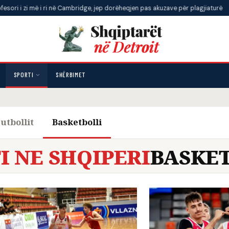
ë i ri në Cambridge, jep dorëheqjen pas akuzave për plagjiaturë
•
Një vet
SPORTI
SHËRBIMET
utbollit
Basketbolli
I NE SHQIPERI
BASKE