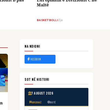
Maltë
BASKETBOLLI
·
3ja
NA NDIQNI
FACEBOOK
SOT NË HISTORI
7 AUGUST 2026
in
AMERIKË
BOTË