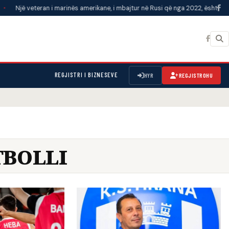
eran i marinës amerikane, i mbajtur në Rusi që nga 2022, është shtruar në spit
REGJISTRI I BIZNESEVE
HYR
REGJISTROHU
TBOLLI