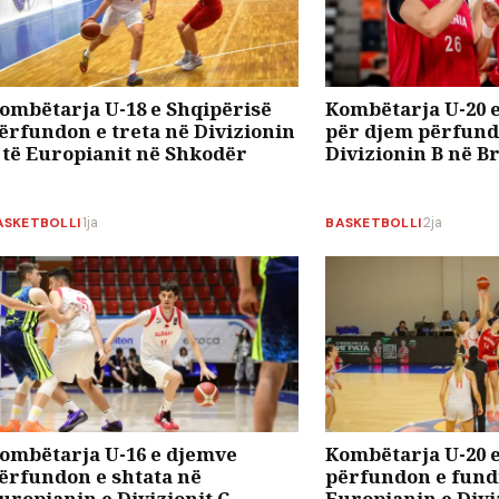
ombëtarja U-18 e Shqipërisë
Kombëtarja U-20 e
ërfundon e treta në Divizionin
për djem përfund
 të Europianit në Shkodër
Divizionin B në B
ASKETBOLLI
·
1ja
BASKETBOLLI
·
2ja
ombëtarja U-16 e djemve
Kombëtarja U-20 e
ërfundon e shtata në
përfundon e fund
uropianin e Divizionit C
Europianin e Divi