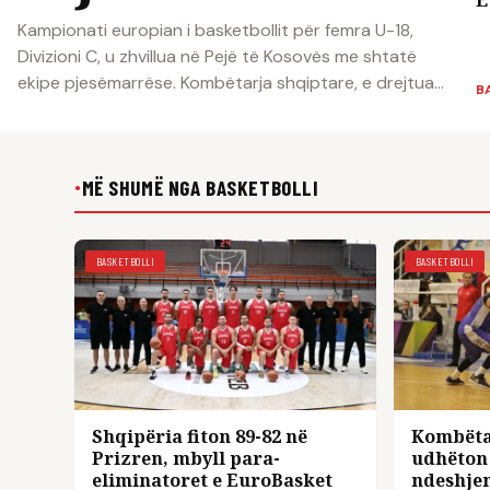
Kampionati europian i basketbollit për femra U-18,
Divizioni C, u zhvillua në Pejë të Kosovës me shtatë
ekipe pjesëmarrëse. Kombëtarja shqiptare, e drejtua...
B
MË SHUMË NGA BASKETBOLLI
●
BASKETBOLLI
BASKETBOLLI
Shqipëria fiton 89-82 në
Kombëtar
Prizren, mbyll para-
udhëton 
eliminatoret e EuroBasket
ndeshjen