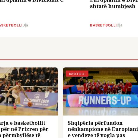
shtatë humbjesh
ASKETBOLLI
·
3ja
BASKETBOLLI
·
3ja
BASKETBOLLI
ja e basketbollit
Shqipëria përfundon
për në Prizren për
nënkampione në Europian
 përmbyllëse të
e vendeve të vogla pas