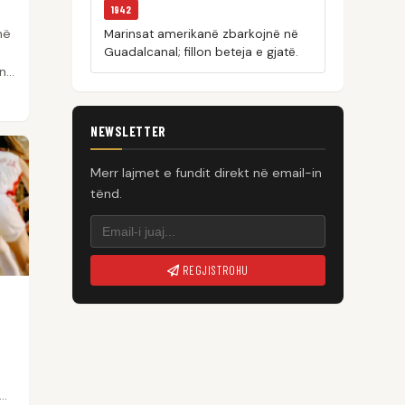
1942
në
Marinsat amerikanë zbarkojnë në
Guadalcanal; fillon beteja e gjatë.
n
NEWSLETTER
Merr lajmet e fundit direkt në email-in
tënd.
REGJISTROHU
të