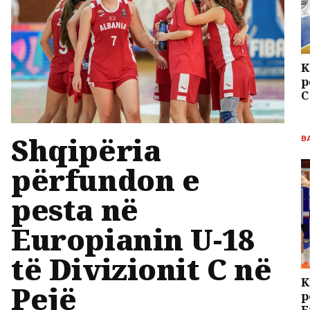
K
p
C
Shqipëria
B
përfundon e
pesta në
Europianin U-18
të Divizionit C në
K
Pejë
p
E