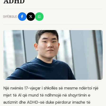
ADHD
SHPËRNDAJE:
Një nxënës 17-vjeçar i shkollës së mesme ndërtoi një
mjet të Al që mund të ndihmojë në shqyrtimin e
autizmit dhe ADHD-së duke përdorur imazhe të