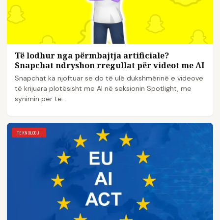
Të lodhur nga përmbajtja artificiale?
Snapchat ndryshon rregullat për videot me AI
Snapchat ka njoftuar se do të ulë dukshmërinë e videove
të krijuara plotësisht me Al në seksionin Spotlight, me
synimin për të…
TEKNOLOGJI