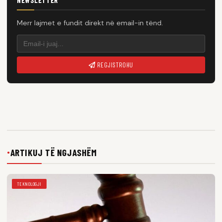
NEWSLETTER
Merr lajmet e fundit direkt në email-in tënd.
REGJISTROHU
ARTIKUJ TË NGJASHËM
●
TEKNOLOGJI