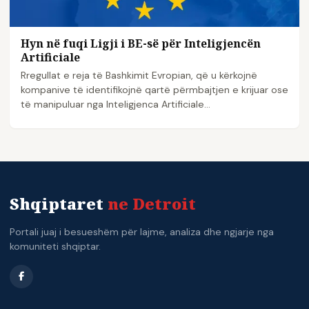
Hyn në fuqi Ligji i BE-së për Inteligjencën
Artificiale
Rregullat e reja të Bashkimit Evropian, që u kërkojnë
kompanive të identifikojnë qartë përmbajtjen e krijuar ose
të manipuluar nga Inteligjenca Artificiale…
Shqiptaret
ne Detroit
Portali juaj i besueshëm për lajme, analiza dhe ngjarje nga
komuniteti shqiptar.