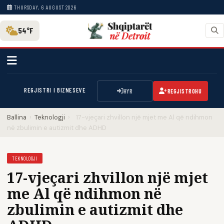
THURSDAY, 6 AUGUST 2026
54°F
REGJISTRI I BIZNESEVE
HYR
REGJISTROHU
Ballina
›
Teknologji
›
17-vjeçari zhvillon një mjet me Al që ndihmon
në zbulimin e autizmit dhe ADHD
TEKNOLOGJI
17-vjeçari zhvillon një mjet
me Al që ndihmon në
zbulimin e autizmit dhe