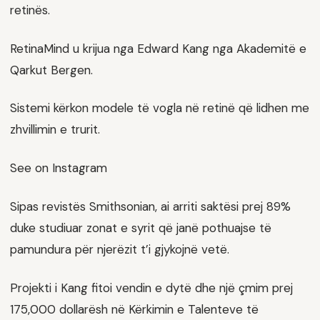
retinës.
RetinaMind u krijua nga Edward Kang nga Akademitë e
Qarkut Bergen.
Sistemi kërkon modele të vogla në retinë që lidhen me
zhvillimin e trurit.
See on Instagram
Sipas revistës Smithsonian, ai arriti saktësi prej 89%
duke studiuar zonat e syrit që janë pothuajse të
pamundura për njerëzit t’i gjykojnë vetë.
Projekti i Kang fitoi vendin e dytë dhe një çmim prej
175,000 dollarësh në Kërkimin e Talenteve të