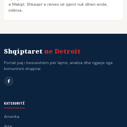
e Maliqit. Shkaqet e rënies së zjarrit nuk dihen ende,
ndërsa…
Shqiptaret
ne Detroit
Portali juaj i besueshëm për lajme, analiza dhe ngjarje nga
komuniteti shqiptar.
KATEGORITË
Amerika
Arte