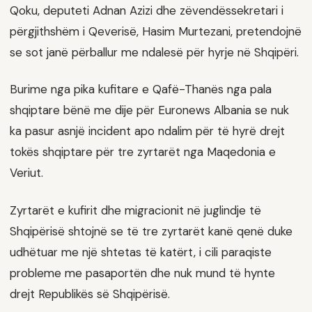
Qoku, deputeti Adnan Azizi dhe zëvendëssekretari i
përgjithshëm i Qeverisë, Hasim Murtezani, pretendojnë
se sot janë përballur me ndalesë për hyrje në Shqipëri.
Burime nga pika kufitare e Qafë-Thanës nga pala
shqiptare bënë me dije për Euronews Albania se nuk
ka pasur asnjë incident apo ndalim për të hyrë drejt
tokës shqiptare për tre zyrtarët nga Maqedonia e
Veriut.
Zyrtarët e kufirit dhe migracionit në juglindje të
Shqipërisë shtojnë se të tre zyrtarët kanë qenë duke
udhëtuar me një shtetas të katërt, i cili paraqiste
probleme me pasaportën dhe nuk mund të hynte
drejt Republikës së Shqipërisë.