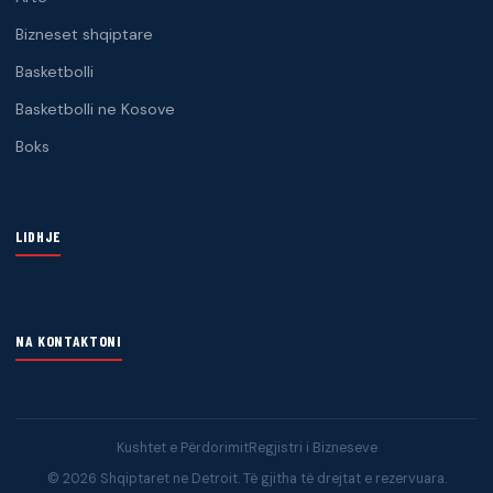
Bizneset shqiptare
Basketbolli
Basketbolli ne Kosove
Boks
LIDHJE
NA KONTAKTONI
Kushtet e Përdorimit
Regjistri i Bizneseve
© 2026 Shqiptaret ne Detroit. Të gjitha të drejtat e rezervuara.