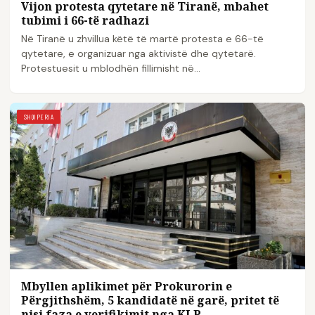
Vijon protesta qytetare në Tiranë, mbahet
tubimi i 66-të radhazi
Në Tiranë u zhvillua këtë të martë protesta e 66-të
qytetare, e organizuar nga aktivistë dhe qytetarë.
Protestuesit u mblodhën fillimisht në…
SHQIPERIA
Mbyllen aplikimet për Prokurorin e
Përgjithshëm, 5 kandidatë në garë, pritet të
nisi faza e verifikimit nga KLP