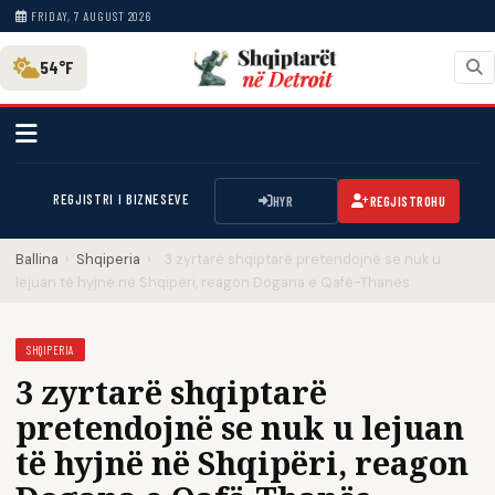
FRIDAY, 7 AUGUST 2026
54°F
REGJISTRI I BIZNESEVE
HYR
REGJISTROHU
Ballina
›
Shqiperia
›
3 zyrtarë shqiptarë pretendojnë se nuk u
lejuan të hyjnë në Shqipëri, reagon Dogana e Qafë-Thanës
SHQIPERIA
3 zyrtarë shqiptarë
pretendojnë se nuk u lejuan
të hyjnë në Shqipëri, reagon