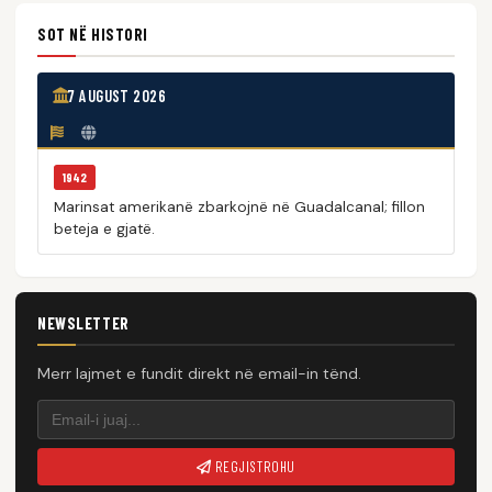
SOT NË HISTORI
7 AUGUST 2026
1942
Marinsat amerikanë zbarkojnë në Guadalcanal; fillon
beteja e gjatë.
NEWSLETTER
Merr lajmet e fundit direkt në email-in tënd.
REGJISTROHU