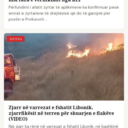
Përfundimi i afatit zyrtar të aplikimeve ka konfirmuar pesë
emrat e zyrtarëve të drejtësisë që do të garojnë për
postin e Prokurorit…
SHQIPERIA
Zjarr në varrezat e fshatit Libonik,
zjarrfikësit në terren për shuarjen e flakëve
(VIDEO)
Një zjarr ka rënë në varrezat e fshatit Libonik, në bashkinë