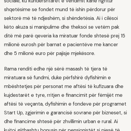
sociale, ku kundërshtarët e vendimit kanë ngritur
shqetësime se fondet mund të ishin përdorur për
sektorë më të ndjeshëm, si shëndetësia. Ai i cilësoi
këto akuza si manipulime dhe theksoi se vetëm pak
ditë më parë qeveria ka miratuar fonde shtesë prej 15
milionë eurosh për barnat e pacientëve me kancer
dhe 5 milionë euro për pajisje mjekësore.
Rama renditi edhe një sërë masash të tjera të
miratuara së fundmi, duke përfshirë dyfishimin e
mbështetjes për personat me aftësi të kufizuara dhe
kujdestarët e tyre, rritjen e financimit për fëmijët me
aftësi të veçanta, dyfishimin e fondeve për programet
Start Up, zgjerimin e garancisë sovrane për bizneset, si
dhe financime shtesë për zhvillimin urban e rural. Ai
kujtoi gjithashtu bonusin për pensionistët si pjesë të