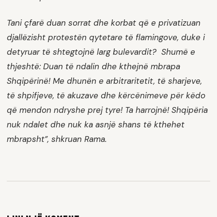
Tani çfarë duan sorrat dhe korbat që e privatizuan
djallëzisht protestën qytetare të flamingove, duke i
detyruar të shtegtojnë larg bulevardit? Shumë e
thjeshtë: Duan të ndalin dhe kthejnë mbrapa
Shqipërinë! Me dhunën e arbitraritetit, të sharjeve,
të shpifjeve, të akuzave dhe kërcënimeve për këdo
që mendon ndryshe prej tyre! Ta harrojnë! Shqipëria
nuk ndalet dhe nuk ka asnjë shans të kthehet
mbrapsht”, shkruan Rama.