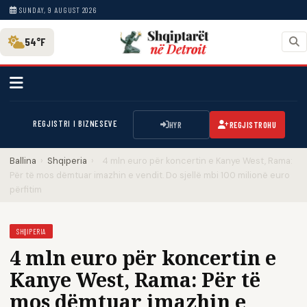
SUNDAY, 9 AUGUST 2026
54°F
REGJISTRI I BIZNESEVE
HYR
REGJISTROHU
Ballina
›
Shqiperia
›
4 mln euro për koncertin e Kanye West, Rama:
Për të mos dëmtuar imazhin e vendit. Do sjellë mbi 100 milionë euro
përfitim
SHQIPERIA
4 mln euro për koncertin e
Kanye West, Rama: Për të
mos dëmtuar imazhin e