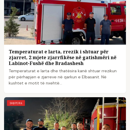
Temperaturat e larta, rrezik i shtuar për
zjarret, 2 mjete zjarrfikëse në gatishmëri në
Labinot-Fushë dhe Bradashesh
Temperaturat e larta dhe thatësira kanë shtuar rrezikun
për përhapjen e zjarreve në qarkun e Elbasanit. Në
kushtet e motit të nxehtë…
SHQIPERIA