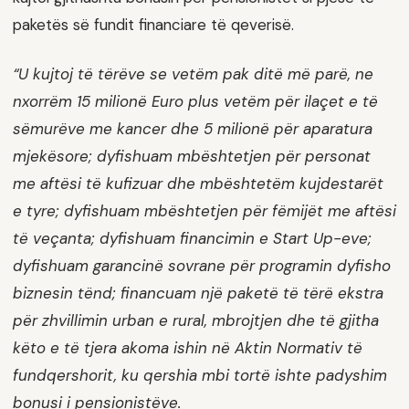
paketës së fundit financiare të qeverisë.
“U kujtoj të tërëve se vetëm pak ditë më parë, ne
nxorrëm 15 milionë Euro plus vetëm për ilaçet e të
sëmurëve me kancer dhe 5 milionë për aparatura
mjekësore; dyfishuam mbështetjen për personat
me aftësi të kufizuar dhe mbështetëm kujdestarët
e tyre; dyfishuam mbështetjen për fëmijët me aftësi
të veçanta; dyfishuam financimin e Start Up-eve;
dyfishuam garancinë sovrane për programin dyfisho
biznesin tënd; financuam një paketë të tërë ekstra
për zhvillimin urban e rural, mbrojtjen dhe të gjitha
këto e të tjera akoma ishin në Aktin Normativ të
fundqershorit, ku qershia mbi tortë ishte padyshim
bonusi i pensionistëve.