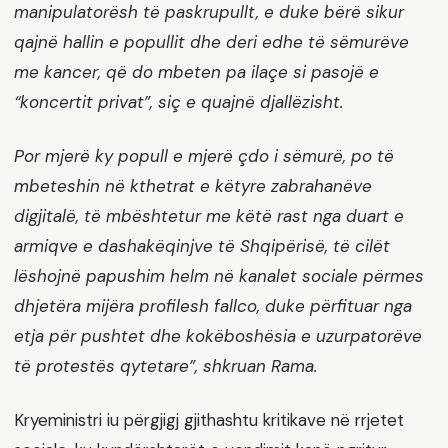
manipulatorësh të paskrupullt, e duke bërë sikur
qajnë hallin e popullit dhe deri edhe të sëmurëve
me kancer, që do mbeten pa ilaçe si pasojë e
“koncertit privat”, siç e quajnë djallëzisht.
Por mjerë ky popull e mjerë çdo i sëmurë, po të
mbeteshin në kthetrat e këtyre zabrahanëve
digjitalë, të mbështetur me këtë rast nga duart e
armiqve e dashakëqinjve të Shqipërisë, të cilët
lëshojnë papushim helm në kanalet sociale përmes
dhjetëra mijëra profilesh fallco, duke përfituar nga
etja për pushtet dhe kokëboshësia e uzurpatorëve
të protestës qytetare”, shkruan Rama.
Kryeministri iu përgjigj gjithashtu kritikave në rrjetet