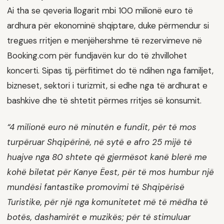
Ai tha se qeveria llogarit mbi 100 milionë euro të
ardhura për ekonominë shqiptare, duke përmendur si
tregues rritjen e menjëhershme të rezervimeve në
Booking.com për fundjavën kur do të zhvillohet
koncerti. Sipas tij, përfitimet do të ndihen nga familjet,
bizneset, sektori i turizmit, si edhe nga të ardhurat e
bashkive dhe të shtetit përmes rritjes së konsumit.
“4 milionë euro në minutën e fundit, për të mos
turpëruar Shqipërinë, në sytë e afro 25 mijë të
huajve nga 80 shtete që gjermësot kanë blerë me
kohë biletat për Kanye Ëest, për të mos humbur një
mundësi fantastike promovimi të Shqipërisë
Turistike, për një nga komunitetet më të mëdha të
botës, dashamirët e muzikës; për të stimuluar