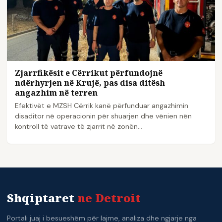
Zjarrfikësit e Cërrikut përfundojnë
ndërhyrjen në Krujë, pas disa ditësh
angazhim në terren
Efektivët e MZSH Cërrik kanë përfunduar angazhimin
disaditor në operacionin për shuarjen dhe vënien nën
kontroll të vatrave të zjarrit në zonën…
Shqiptaret
ne Detroit
Portali juaj i besueshëm për lajme, analiza dhe ngjarje nga