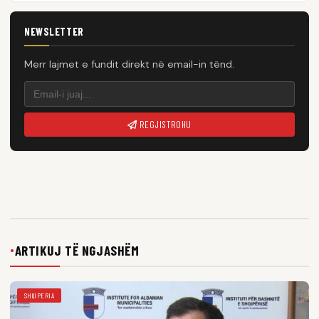
NEWSLETTER
Merr lajmet e fundit direkt në email-in tënd.
REGJISTROHU
ARTIKUJ TË NGJASHËM
●
SHQIPERIA