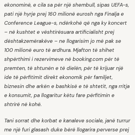
ekonominë, e cila sa për një shembull, sipas UEFA-s,
pati një hyrje prej 160 milionë eurosh nga Finalja e
Conference League-s, ndërkohë që nga ky koncert
– në kushtet e vështirësuara artificialisht prej
dështakzemërakëve – ne llogarisim jo më pak se
100 milionë euro të ardhura. Mjafton të shihet
shpërthimi i rezervimeve në booking.com për të
premten, të shtunën e të dielën, për të krijuar një
ide të përfitimit direkt ekonomik për familjet,
biznesin dhe arkën e bashkisë e të shtetit, nga rritja
e konsumit, pa llogaritur këtu fare përfitimin e
shtrirë në kohë.
Tani sorrat dhe korbat e kanaleve sociale, janë turrur
me një furi glasash duke bërë llogarira perverse prej