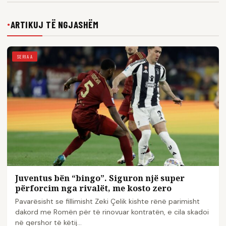
ARTIKUJ TË NGJASHËM
●
SERIA A
Juventus bën “bingo”. Siguron një super
përforcim nga rivalët, me kosto zero
Pavarësisht se fillimisht Zeki Çelik kishte rënë parimisht
dakord me Romën për të rinovuar kontratën, e cila skadoi
në qershor të këtij…