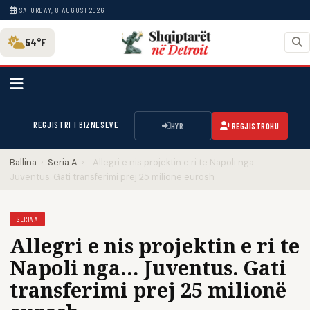
SATURDAY, 8 AUGUST 2026
54°F
REGJISTRI I BIZNESEVE
HYR
REGJISTROHU
Ballina
›
Seria A
›
Allegri e nis projektin e ri te Napoli nga…
Juventus. Gati transferimi prej 25 milionë eurosh
SERIA A
Allegri e nis projektin e ri te
Napoli nga… Juventus. Gati
transferimi prej 25 milionë