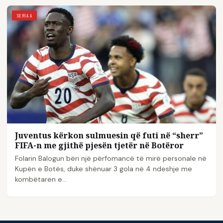
SERIA A
Juventus kërkon sulmuesin që futi në “sherr”
FIFA-n me gjithë pjesën tjetër në Botëror
Folarin Balogun bëri një përfomancë të mirë personale në
Kupën e Botës, duke shënuar 3 gola në 4 ndeshje me
kombëtaren e…