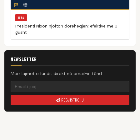
1974
Presidenti Nixon njofton dorëheqjen; efektive më 9
gusht.
NEWSLETTER
Merr lajmet e fundit direkt në email-in tënd.
REGJISTROHU