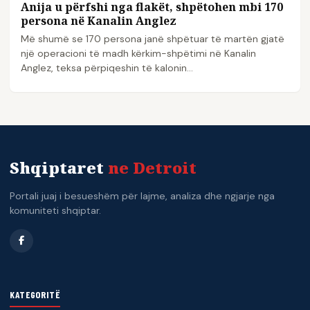
Anija u përfshi nga flakët, shpëtohen mbi 170
persona në Kanalin Anglez
Më shumë se 170 persona janë shpëtuar të martën gjatë
një operacioni të madh kërkim-shpëtimi në Kanalin
Anglez, teksa përpiqeshin të kalonin…
Shqiptaret
ne Detroit
Portali juaj i besueshëm për lajme, analiza dhe ngjarje nga
komuniteti shqiptar.
KATEGORITË