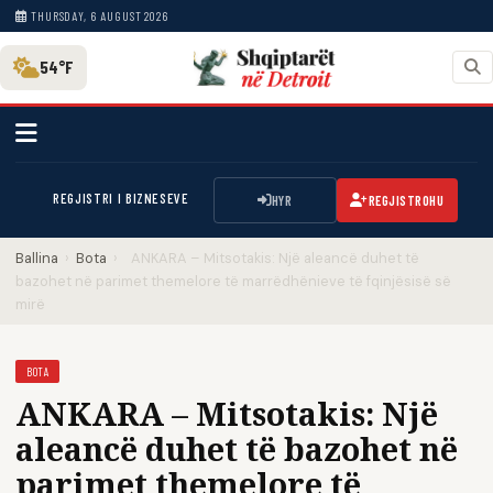
THURSDAY, 6 AUGUST 2026
54°F
REGJISTRI I BIZNESEVE
HYR
REGJISTROHU
Ballina
›
Bota
›
ANKARA – Mitsotakis: Një aleancë duhet të
bazohet në parimet themelore të marrëdhënieve të fqinjësisë së
mirë
BOTA
ANKARA – Mitsotakis: Një
aleancë duhet të bazohet në
parimet themelore të