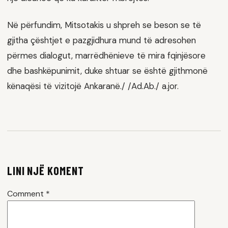
Në përfundim, Mitsotakis u shpreh se beson se të
gjitha çështjet e pazgjidhura mund të adresohen
përmes dialogut, marrëdhënieve të mira fqinjësore
dhe bashkëpunimit, duke shtuar se është gjithmonë
kënaqësi të vizitojë Ankaranë./ /Ad.Ab./ a.jor.
LINI NJË KOMENT
Comment
*