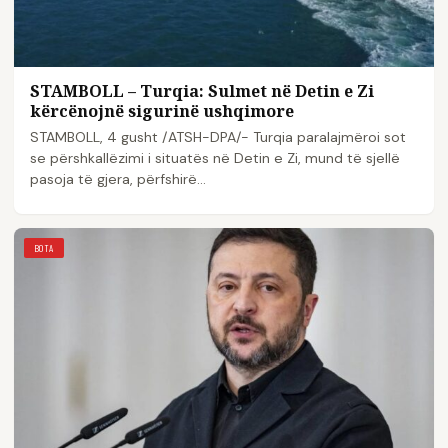
STAMBOLL – Turqia: Sulmet në Detin e Zi
kërcënojnë sigurinë ushqimore
STAMBOLL, 4 gusht /ATSH-DPA/- Turqia paralajmëroi sot
se përshkallëzimi i situatës në Detin e Zi, mund të sjellë
pasoja të gjera, përfshirë…
BOTA