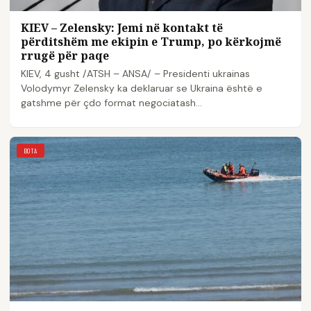
KIEV – Zelensky: Jemi në kontakt të
përditshëm me ekipin e Trump, po kërkojmë
rrugë për paqe
KIEV, 4 gusht /ATSH – ANSA/ – Presidenti ukrainas
Volodymyr Zelensky ka deklaruar se Ukraina është e
gatshme për çdo format negociatash…
BOTA