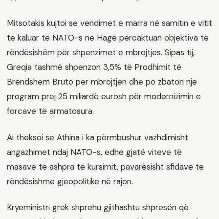
Mitsotakis kujtoi se vendimet e marra në samitin e vitit
të kaluar të NATO-s në Hagë përcaktuan objektiva të
rëndësishëm për shpenzimet e mbrojtjes. Sipas tij,
Greqia tashmë shpenzon 3,5% të Prodhimit të
Brendshëm Bruto për mbrojtjen dhe po zbaton një
program prej 25 miliardë eurosh për modernizimin e
forcave të armatosura.
Ai theksoi se Athina i ka përmbushur vazhdimisht
angazhimet ndaj NATO-s, edhe gjatë viteve të
masave të ashpra të kursimit, pavarësisht sfidave të
rëndësishme gjeopolitike në rajon.
Kryeministri grek shprehu gjithashtu shpresën që