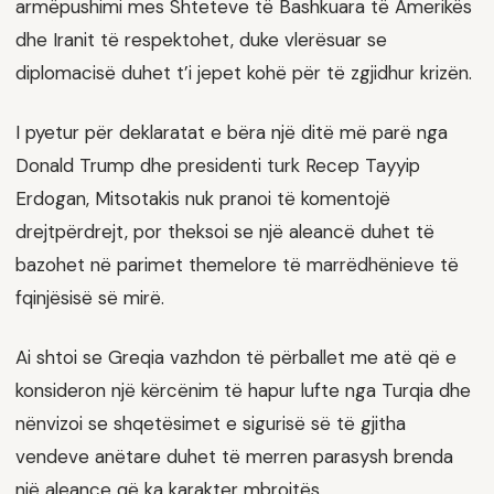
armëpushimi mes Shteteve të Bashkuara të Amerikës
dhe Iranit të respektohet, duke vlerësuar se
diplomacisë duhet t’i jepet kohë për të zgjidhur krizën.
I pyetur për deklaratat e bëra një ditë më parë nga
Donald Trump dhe presidenti turk Recep Tayyip
Erdogan, Mitsotakis nuk pranoi të komentojë
drejtpërdrejt, por theksoi se një aleancë duhet të
bazohet në parimet themelore të marrëdhënieve të
fqinjësisë së mirë.
Ai shtoi se Greqia vazhdon të përballet me atë që e
konsideron një kërcënim të hapur lufte nga Turqia dhe
nënvizoi se shqetësimet e sigurisë së të gjitha
vendeve anëtare duhet të merren parasysh brenda
një aleance që ka karakter mbrojtës.