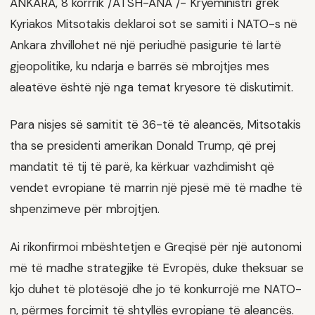
ANKARA, 8 korrrik /ATSH-ANA /- Kryeministri grek
Kyriakos Mitsotakis deklaroi sot se samiti i NATO-s në
Ankara zhvillohet në një periudhë pasigurie të lartë
gjeopolitike, ku ndarja e barrës së mbrojtjes mes
aleatëve është një nga temat kryesore të diskutimit.
Para nisjes së samitit të 36-të të aleancës, Mitsotakis
tha se presidenti amerikan Donald Trump, që prej
mandatit të tij të parë, ka kërkuar vazhdimisht që
vendet evropiane të marrin një pjesë më të madhe të
shpenzimeve për mbrojtjen.
Ai rikonfirmoi mbështetjen e Greqisë për një autonomi
më të madhe strategjike të Evropës, duke theksuar se
kjo duhet të plotësojë dhe jo të konkurrojë me NATO-
n, përmes forcimit të shtyllës evropiane të aleancës.