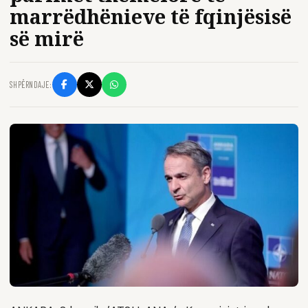
marrëdhënieve të fqinjësisë
së mirë
SHPËRNDAJE: