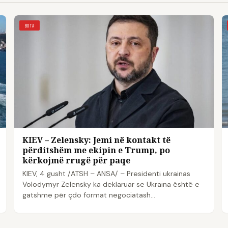
BOTA
KIEV – Zelensky: Jemi në kontakt të
përditshëm me ekipin e Trump, po
kërkojmë rrugë për paqe
KIEV, 4 gusht /ATSH – ANSA/ – Presidenti ukrainas
Volodymyr Zelensky ka deklaruar se Ukraina është e
gatshme për çdo format negociatash…