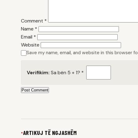
Comment
*
Name
*
Email
*
Website
Save my name, email, and website in this browser f
Verifikim:
Sa bën 5 + 1?
*
Post Comment
ARTIKUJ TË NGJASHËM
●