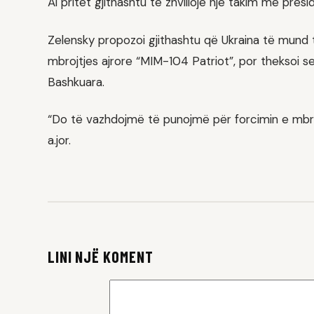
Ai pritet gjithashtu të zhvillojë një takim me pre
Zelensky propozoi gjithashtu që Ukraina të mund 
mbrojtjes ajrore “MIM-104 Patriot”, por theksoi s
Bashkuara.
“Do të vazhdojmë të punojmë për forcimin e mbrojt
a.jor.
LINI NJË KOMENT