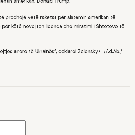
sidentin amerikan, Donald Trump.
të prodhojë vetë raketat për sistemin amerikan të
e për këtë nevojiten licenca dhe miratimi i Shteteve të
jes ajrore të Ukrainës”, deklaroi Zelensky./ /Ad.Ab./