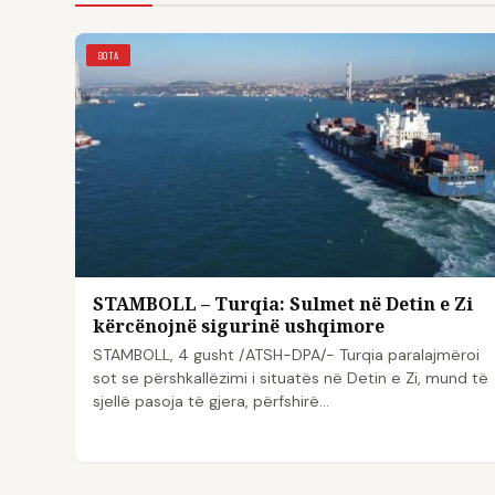
BOTA
STAMBOLL – Turqia: Sulmet në Detin e Zi
kërcënojnë sigurinë ushqimore
STAMBOLL, 4 gusht /ATSH-DPA/- Turqia paralajmëroi
sot se përshkallëzimi i situatës në Detin e Zi, mund të
sjellë pasoja të gjera, përfshirë…