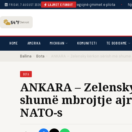
lat që detyrojnë linjat ajrore të tregojnë çmimet e plota
•
Njihni ‘flamu
FRIDAY, 7 AUGUST 2026
LAJMET E FUNDIT
54°F
Detroit
HOME
AMERIKA
MICHIGAN
KOMUNITETI
TE DOBISHME
Ballina
›
Bota
›
ANKARA – Zelensky kërkon sërish më shumë m
BOTA
ANKARA – Zelensky
shumë mbrojtje ajr
NATO-s