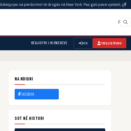
së përdorimit të drogës në New York: Pas gati pesë vjetësh, çfarë rezultates
REGJISTRI I BIZNESEVE
HYR
REGJISTROHU
NA NDIQNI
FACEBOOK
SOT NË HISTORI