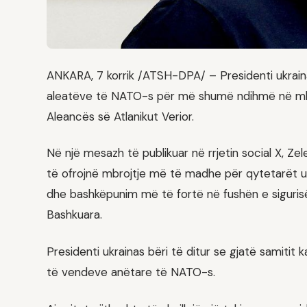
ANKARA, 7 korrik /ATSH-DPA/ – Presidenti ukrain
aleatëve të NATO-s për më shumë ndihmë në mbroj
Aleancës së Atlanikut Verior.
Në një mesazh të publikuar në rrjetin social X, 
të ofrojnë mbrojtje më të madhe për qytetarët u
dhe bashkëpunim më të fortë në fushën e siguri
Bashkuara.
Presidenti ukrainas bëri të ditur se gjatë samiti
të vendeve anëtare të NATO-s.