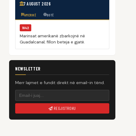
7 AUGUST 2026
AMERIKË
BOTË
1942
Marinsat amerikanë zbarkojnë në
Guadalcanal; fillon beteja e gjatë.
NEWSLETTER
Merr lajmet e fundit direkt në email-in tënd.
REGJISTROHU