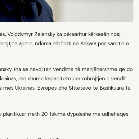
as, Volodymyr Zelensky ka përsëritur kërkesën ndaj
tjen ajrore, ndërsa mbërriti në Ankara për samitin e
Zelensky tha se nevojiten vendime të menjëhershme që do
krainas, më shumë kapacitete për mbrojtjen e vendit
së mes Ukrainës, Evropës dhe Shteteve të Bashkuara të
t ka planifikuar rreth 20 takime dypalëshe me udhëheqës