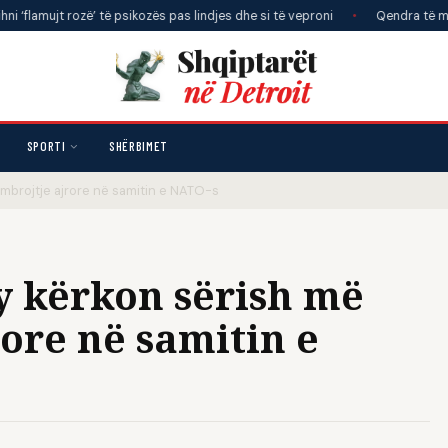
jt rozë’ të psikozës pas lindjes dhe si të veproni
•
Qendra të mbikëqyrjes 
SPORTI
SHËRBIMET
brojtje ajrore në samitin e NATO-s
 kërkon sërish më
ore në samitin e