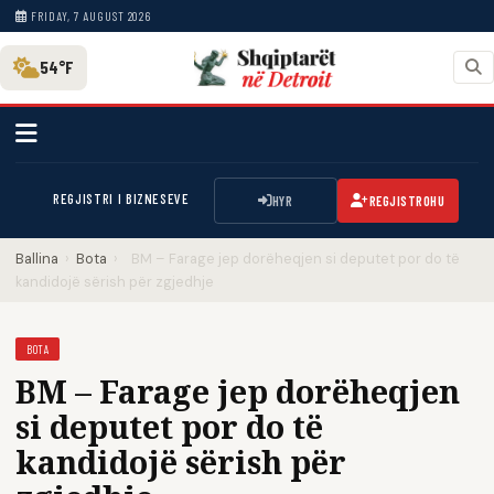
FRIDAY, 7 AUGUST 2026
54°F
REGJISTRI I BIZNESEVE
HYR
REGJISTROHU
Ballina
›
Bota
›
BM – Farage jep dorëheqjen si deputet por do të
kandidojë sërish për zgjedhje
BOTA
BM – Farage jep dorëheqjen
si deputet por do të
kandidojë sërish për