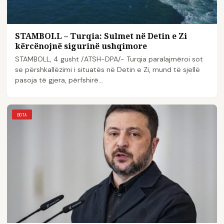
STAMBOLL – Turqia: Sulmet në Detin e Zi
kërcënojnë sigurinë ushqimore
STAMBOLL, 4 gusht /ATSH-DPA/- Turqia paralajmëroi sot
se përshkallëzimi i situatës në Detin e Zi, mund të sjellë
pasoja të gjera, përfshirë…
BOTA