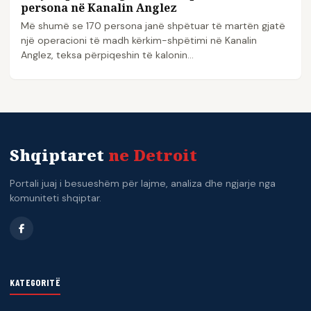
persona në Kanalin Anglez
Më shumë se 170 persona janë shpëtuar të martën gjatë
një operacioni të madh kërkim-shpëtimi në Kanalin
Anglez, teksa përpiqeshin të kalonin…
Shqiptaret
ne Detroit
Portali juaj i besueshëm për lajme, analiza dhe ngjarje nga
komuniteti shqiptar.
KATEGORITË