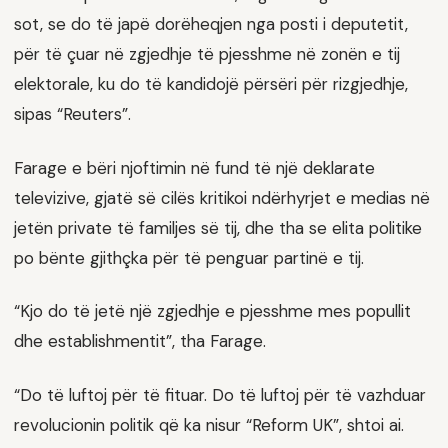
sot, se do të japë dorëheqjen nga posti i deputetit,
për të çuar në zgjedhje të pjesshme në zonën e tij
elektorale, ku do të kandidojë përsëri për rizgjedhje,
sipas “Reuters”.
Farage e bëri njoftimin në fund të një deklarate
televizive, gjatë së cilës kritikoi ndërhyrjet e medias në
jetën private të familjes së tij, dhe tha se elita politike
po bënte gjithçka për të penguar partinë e tij.
“Kjo do të jetë një zgjedhje e pjesshme mes popullit
dhe establishmentit”, tha Farage.
“Do të luftoj për të fituar. Do të luftoj për të vazhduar
revolucionin politik që ka nisur “Reform UK”, shtoi ai.