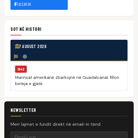
FACEBOOK
SOT NË HISTORI
7 AUGUST 2026
1942
Marinsat amerikanë zbarkojnë në Guadalcanal; fillon
beteja e gjatë.
NEWSLETTER
Merr lajmet e fundit direkt në email-in tënd.