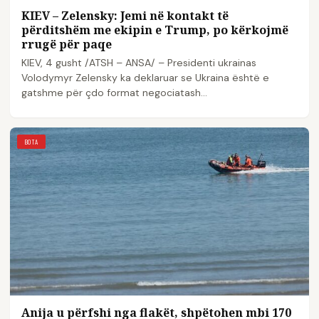
KIEV – Zelensky: Jemi në kontakt të
përditshëm me ekipin e Trump, po kërkojmë
rrugë për paqe
KIEV, 4 gusht /ATSH – ANSA/ – Presidenti ukrainas
Volodymyr Zelensky ka deklaruar se Ukraina është e
gatshme për çdo format negociatash…
BOTA
Anija u përfshi nga flakët, shpëtohen mbi 170