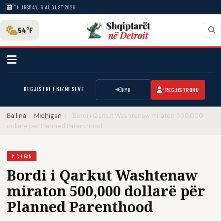
THURSDAY, 6 AUGUST 2026
54°F
REGJISTRI I BIZNESEVE
HYR
REGJISTROHU
Ballina
›
Michigan
›
Bordi i Qarkut Washtenaw miraton 500,000
dollarë për Planned Parenthood
MICHIGAN
Bordi i Qarkut Washtenaw
miraton 500,000 dollarë për
Planned Parenthood