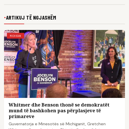
ARTIKUJ TË NGJASHËM
●
MICHIGAN
Whitmer dhe Benson thonë se demokratët
mund të bashkohen pas përplasjeve të
primareve
Guvernatorja e Minesotës së Michiganit, Gretchen