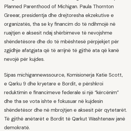
Planned Parenthood of Michigan. Paula Thornton
Greear, presidentja dhe drejtoresha ekzekutive e
organizatës, tha se ky financim do të ndihmojë në
ruajtjen e aksesit ndaj shërbimeve të nevojshme
shëndetësore dhe do të mbështesë përpjekjet për
zgjidhje afatgjata që të arrijnë të gjithë ata që kanë
nevojë për kujdes.
Sipas michigannewssource, Komisionerja Katie Scott,
e Qarku 9 dhe kryetare e Bordit, e përshkroi
reduktimin e financimeve federale si një “kërcënim”
dhe tha se vota ishte e fokusuar në kujdesin
shëndetësor dhe në mbrojtjen e aksesit për qytetarët.
Të gjithë anëtarët e Bordit të Qarkut Washtenaw janë
demokratë.