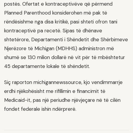
postës. Ofertat e kontraceptivëve që përmend
Planned Parenthood konsiderohen më pak të
rëndësishme nga disa kritikë, pasi shteti ofron tani
kontraceptivë pa recetë. Sipas të dhënave
shtetërore, Departamenti i Shëndetit dhe Shërbimeve
Njerëzore të Michigan (MDHHS) administron më
shumë se 130 milion dollarë në vit për të mbështetur
45 departamente lokale të shëndetit.
Siç raporton michigannewssource, kjo vendimmarrje
erdhi njëkohësisht me rifillimin e financimit të
Medicaid-it, pas një periudhe njëvjeçare në të cilën
fondet federale ishin ndërprerë.