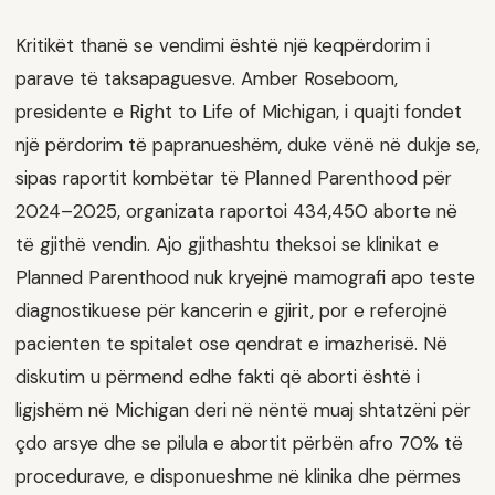
Kritikët thanë se vendimi është një keqpërdorim i
parave të taksapaguesve. Amber Roseboom,
presidente e Right to Life of Michigan, i quajti fondet
një përdorim të papranueshëm, duke vënë në dukje se,
sipas raportit kombëtar të Planned Parenthood për
2024–2025, organizata raportoi 434,450 aborte në
të gjithë vendin. Ajo gjithashtu theksoi se klinikat e
Planned Parenthood nuk kryejnë mamografi apo teste
diagnostikuese për kancerin e gjirit, por e referojnë
pacienten te spitalet ose qendrat e imazherisë. Në
diskutim u përmend edhe fakti që aborti është i
ligjshëm në Michigan deri në nëntë muaj shtatzëni për
çdo arsye dhe se pilula e abortit përbën afro 70% të
procedurave, e disponueshme në klinika dhe përmes