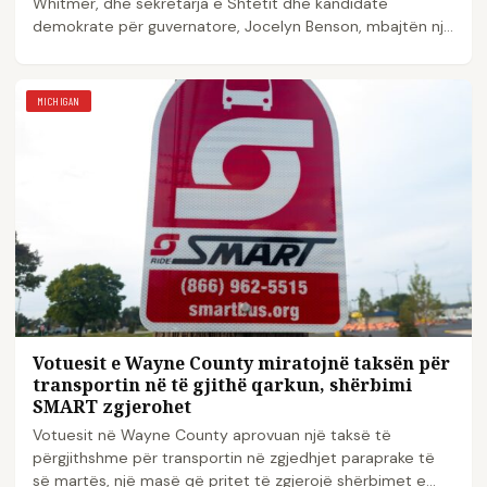
Whitmer, dhe sekretarja e Shtetit dhe kandidate
demokrate për guvernatore, Jocelyn Benson, mbajtën një
par...
MICHIGAN
Votuesit e Wayne County miratojnë taksën për
transportin në të gjithë qarkun, shërbimi
SMART zgjerohet
Votuesit në Wayne County aprovuan një taksë të
përgjithshme për transportin në zgjedhjet paraprake të
së martës, një masë që pritet të zgjerojë shërbimet e...