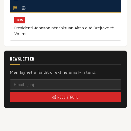
1965
Presidenti Johnson nënshkruan Aktin e të Drejtave të
Votimit.
NEWSLETTER
Merr lajmet e fundit direkt në email-in tënd.
REGJISTROHU