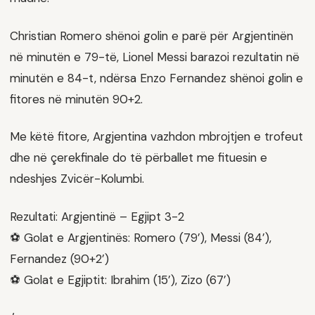
Christian Romero shënoi golin e parë për Argjentinën
në minutën e 79-të, Lionel Messi barazoi rezultatin në
minutën e 84-t, ndërsa Enzo Fernandez shënoi golin e
fitores në minutën 90+2.
Me këtë fitore, Argjentina vazhdon mbrojtjen e trofeut
dhe në çerekfinale do të përballet me fituesin e
ndeshjes Zvicër-Kolumbi.
Rezultati: Argjentinë – Egjipt 3-2
⚽ Golat e Argjentinës: Romero (79’), Messi (84’),
Fernandez (90+2’)
⚽ Golat e Egjiptit: Ibrahim (15’), Zizo (67’)