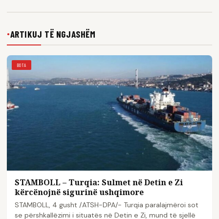
ARTIKUJ TË NGJASHËM
●
BOTA
STAMBOLL – Turqia: Sulmet në Detin e Zi
kërcënojnë sigurinë ushqimore
STAMBOLL, 4 gusht /ATSH-DPA/- Turqia paralajmëroi sot
se përshkallëzimi i situatës në Detin e Zi, mund të sjellë