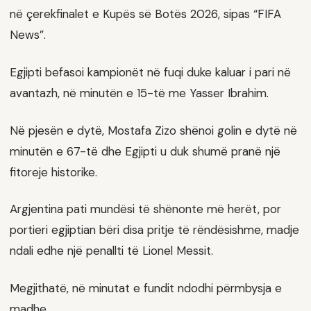
në çerekfinalet e Kupës së Botës 2026, sipas “FIFA
News”.
Egjipti befasoi kampionët në fuqi duke kaluar i pari në
avantazh, në minutën e 15-të me Yasser Ibrahim.
Në pjesën e dytë, Mostafa Zizo shënoi golin e dytë në
minutën e 67-të dhe Egjipti u duk shumë pranë një
fitoreje historike.
Argjentina pati mundësi të shënonte më herët, por
portieri egjiptian bëri disa pritje të rëndësishme, madje
ndali edhe një penallti të Lionel Messit.
Megjithatë, në minutat e fundit ndodhi përmbysja e
madhe.