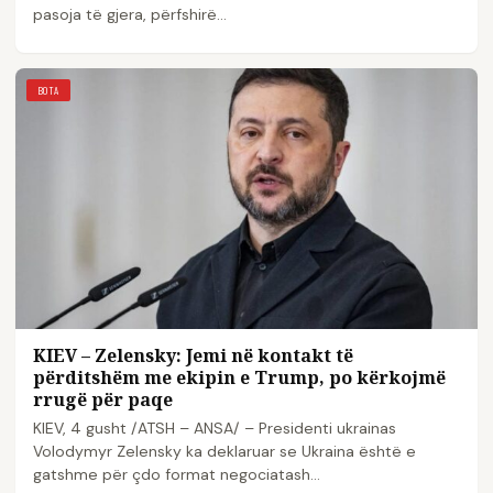
pasoja të gjera, përfshirë…
BOTA
KIEV – Zelensky: Jemi në kontakt të
përditshëm me ekipin e Trump, po kërkojmë
rrugë për paqe
KIEV, 4 gusht /ATSH – ANSA/ – Presidenti ukrainas
Volodymyr Zelensky ka deklaruar se Ukraina është e
gatshme për çdo format negociatash…