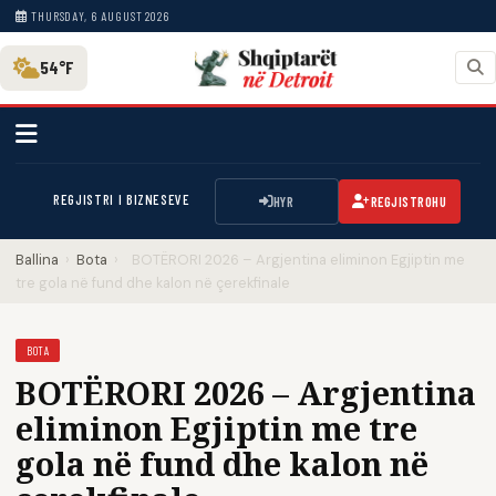
THURSDAY, 6 AUGUST 2026
54°F
REGJISTRI I BIZNESEVE
HYR
REGJISTROHU
Ballina
›
Bota
›
BOTËRORI 2026 – Argjentina eliminon Egjiptin me
tre gola në fund dhe kalon në çerekfinale
BOTA
BOTËRORI 2026 – Argjentina
eliminon Egjiptin me tre
gola në fund dhe kalon në