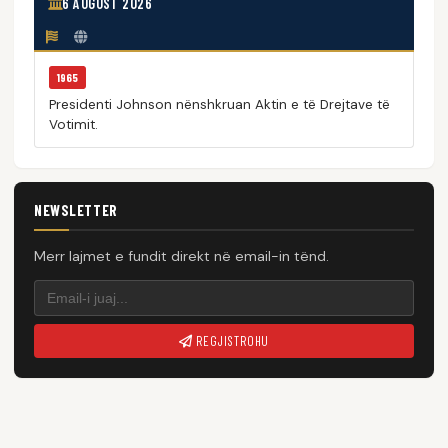
6 AUGUST 2026
1965
Presidenti Johnson nënshkruan Aktin e të Drejtave të
Votimit.
NEWSLETTER
Merr lajmet e fundit direkt në email-in tënd.
REGJISTROHU