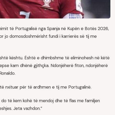
liminimit të Portugalisë nga Spanja në Kupën e Botës 2026,
 por jo domosdoshmërisht fundi i karrierës së tij me
i është kështu. Është e dhimbshme të eliminohesh në këtë
epse kam dhënë gjithçka. Ndonjëherë fiton, ndonjëherë
Ronaldo.
të nxituar për të ardhmen e tij me Portugalinë.
tër do të kem kohë të mendoj dhe të flas me familjen
shjes. Jeta vazhdon.”