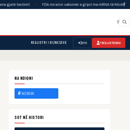
testimit
•
FDA miraton vaksinën e gripit me mRNA të Modernas për të rri
REGJISTRI I BIZNESEVE
HYR
REGJISTROHU
NA NDIQNI
FACEBOOK
SOT NË HISTORI