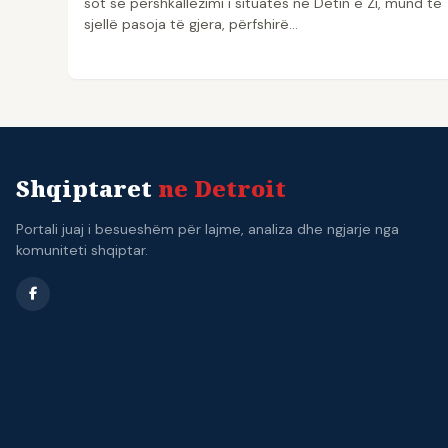
sot se përshkallëzimi i situatës në Detin e Zi, mund të
sjellë pasoja të gjera, përfshirë…
Shqiptaret
ne Detroit
Portali juaj i besueshëm për lajme, analiza dhe ngjarje nga
komuniteti shqiptar.