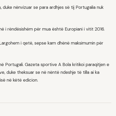
 duke nënvizuar se para ardhjes së tij Portugalia nuk
ë i rëndësishëm për mua është Europiani i vitit 2016.
ote. Largohem i qetë, sepse kam dhënë maksimumin për
ë Portugali. Gazeta sportive A Bola kritikoi paraqitjen e
e, duke theksuar se në nëntë ndeshje të tilla ai ka
isë në këtë edicion.