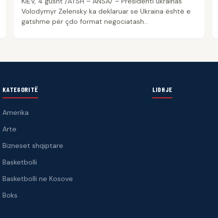
KIEV, 4 gusht /ATSH – ANSA/ – Presidenti ukrainas
Volodymyr Zelensky ka deklaruar se Ukraina është e
gatshme për çdo format negociatash…
KATEGORITË
LIDHJE
Amerika
Arte
Bizneset shqiptare
Basketbolli
Basketbolli ne Kosove
Boks