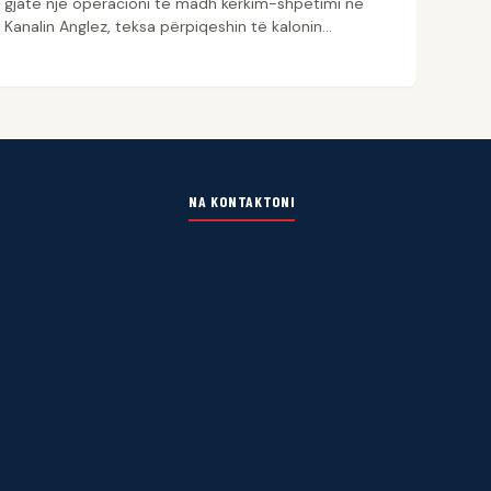
gjatë një operacioni të madh kërkim-shpëtimi në
Kanalin Anglez, teksa përpiqeshin të kalonin…
NA KONTAKTONI