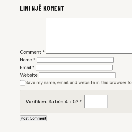
LINI NJË KOMENT
Comment
*
Name
*
Email
*
Website
Save my name, email, and website in this browser f
Verifikim:
Sa bën 4 + 5?
*
Post Comment