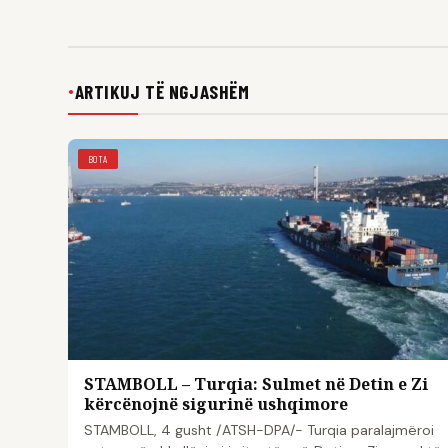
ARTIKUJ TË NGJASHËM
●
BOTA
STAMBOLL – Turqia: Sulmet në Detin e Zi
kërcënojnë sigurinë ushqimore
STAMBOLL, 4 gusht /ATSH-DPA/- Turqia paralajmëroi