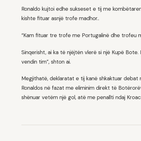
Ronaldo kujtoi edhe sukseset e tij me kombëtaren,
kishte fituar asnjë trofe madhor..
“Kam fituar tre trofe me Portugalinë dhe trofeu m
Sinqerisht, ai ka të njëjtën vlerë si një Kupë B
vendin tim”, shton ai.
Megjithatë, deklaratat e tij kanë shkaktuar debat n
Ronaldos në fazat me eliminim direkt të Botërorëv
shënuar vetëm një gol, atë me penallti ndaj Kroac