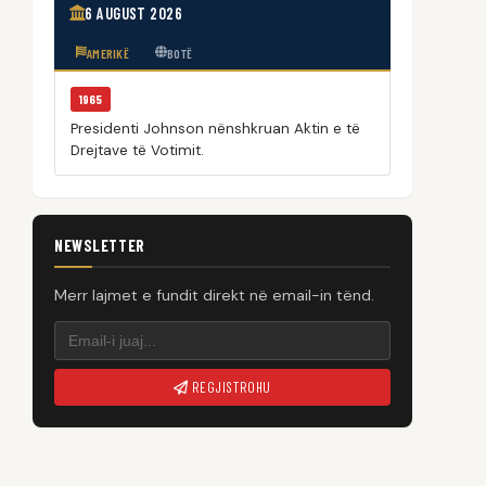
6 AUGUST 2026
AMERIKË
BOTË
1965
Presidenti Johnson nënshkruan Aktin e të
Drejtave të Votimit.
NEWSLETTER
Merr lajmet e fundit direkt në email-in tënd.
REGJISTROHU