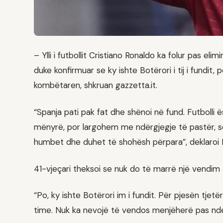
– Ylli i futbollit Cristiano Ronaldo ka folur pas e
duke konfirmuar se ky ishte Botërori i tij i fundit,
kombëtaren, shkruan gazzetta.it.
“Spanja pati pak fat dhe shënoi në fund. Futboll
mënyrë, por largohem me ndërgjegje të pastër, s
humbet dhe duhet të shohësh përpara”, deklaroi 
41-vjeçari theksoi se nuk do të marrë një vendim 
“Po, ky ishte Botërori im i fundit. Për pjesën tje
time. Nuk ka nevojë të vendos menjëherë pas nde