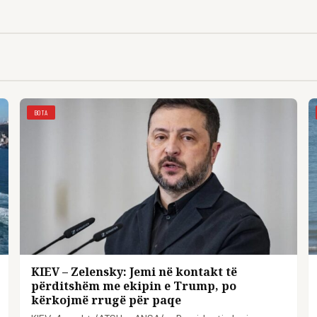
BOTA
KIEV – Zelensky: Jemi në kontakt të
përditshëm me ekipin e Trump, po
kërkojmë rrugë për paqe