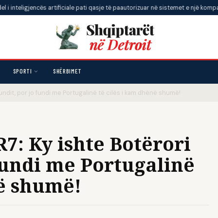
jencës artificiale pati qasje të paautorizuar në sistemet e një kompanie gjatë 
SPORTI
SHËRBIMET
undit, por jo fundi me Portugalinë të cilës i kam dhënë shumë!
7: Ky ishte Botërori
 fundi me Portugalinë
në shumë!