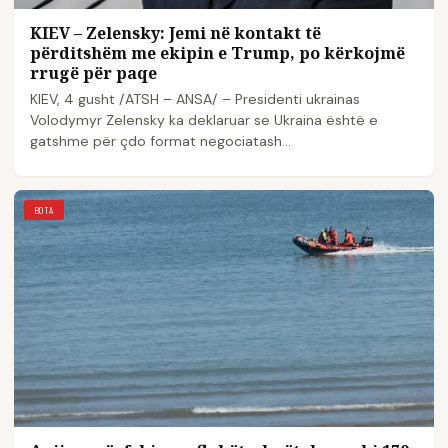
KIEV – Zelensky: Jemi në kontakt të
përditshëm me ekipin e Trump, po kërkojmë
rrugë për paqe
KIEV, 4 gusht /ATSH – ANSA/ – Presidenti ukrainas
Volodymyr Zelensky ka deklaruar se Ukraina është e
gatshme për çdo format negociatash…
BOTA