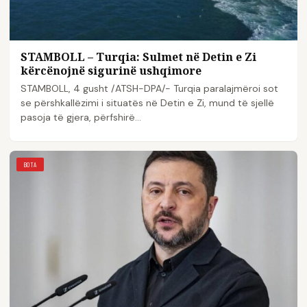
STAMBOLL – Turqia: Sulmet në Detin e Zi
kërcënojnë sigurinë ushqimore
STAMBOLL, 4 gusht /ATSH-DPA/- Turqia paralajmëroi sot
se përshkallëzimi i situatës në Detin e Zi, mund të sjellë
pasoja të gjera, përfshirë…
BOTA