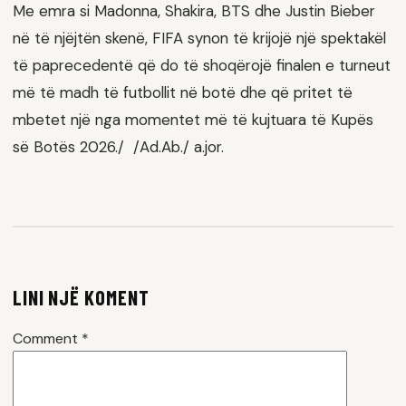
Me emra si Madonna, Shakira, BTS dhe Justin Bieber
në të njëjtën skenë, FIFA synon të krijojë një spektakël
të paprecedentë që do të shoqërojë finalen e turneut
më të madh të futbollit në botë dhe që pritet të
mbetet një nga momentet më të kujtuara të Kupës
së Botës 2026./ /Ad.Ab./ a.jor.
LINI NJË KOMENT
Comment
*