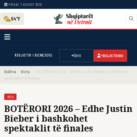
FRIDAY, 7 AUGUST 2026
54°F
REGJISTRI I BIZNESEVE
HYR
REGJISTROHU
Ballina
›
Bota
›
BOTËRORI 2026 – Edhe Justin Bieber i bashkohet
spektaklit të finales
BOTA
BOTËRORI 2026 – Edhe Justin
Bieber i bashkohet
spektaklit të finales