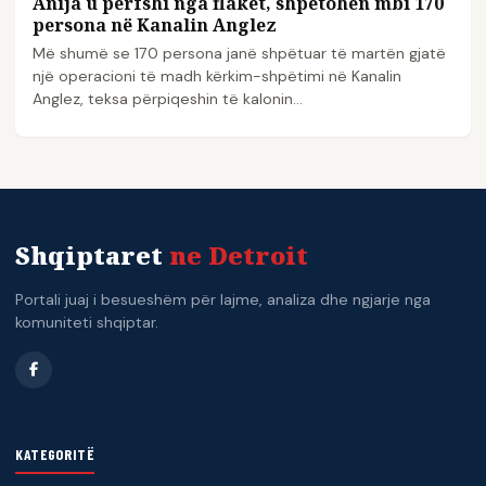
Anija u përfshi nga flakët, shpëtohen mbi 170
persona në Kanalin Anglez
Më shumë se 170 persona janë shpëtuar të martën gjatë
një operacioni të madh kërkim-shpëtimi në Kanalin
Anglez, teksa përpiqeshin të kalonin…
Shqiptaret
ne Detroit
Portali juaj i besueshëm për lajme, analiza dhe ngjarje nga
komuniteti shqiptar.
KATEGORITË