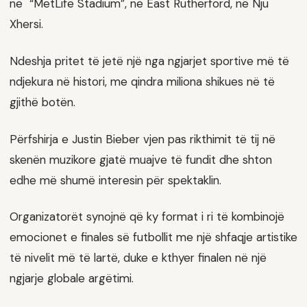
në “MetLife Stadium”, në East Rutherford, në Nju
Xhersi.
Ndeshja pritet të jetë një nga ngjarjet sportive më të
ndjekura në histori, me qindra miliona shikues në të
gjithë botën.
Përfshirja e Justin Bieber vjen pas rikthimit të tij në
skenën muzikore gjatë muajve të fundit dhe shton
edhe më shumë interesin për spektaklin.
Organizatorët synojnë që ky format i ri të kombinojë
emocionet e finales së futbollit me një shfaqje artistike
të nivelit më të lartë, duke e kthyer finalen në një
ngjarje globale argëtimi.