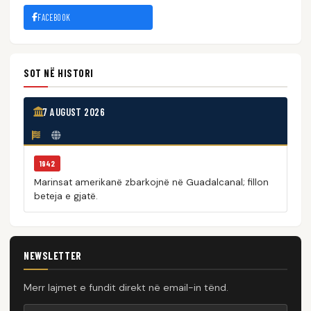
FACEBOOK
SOT NË HISTORI
7 AUGUST 2026
1942
Marinsat amerikanë zbarkojnë në Guadalcanal; fillon
beteja e gjatë.
NEWSLETTER
Merr lajmet e fundit direkt në email-in tënd.