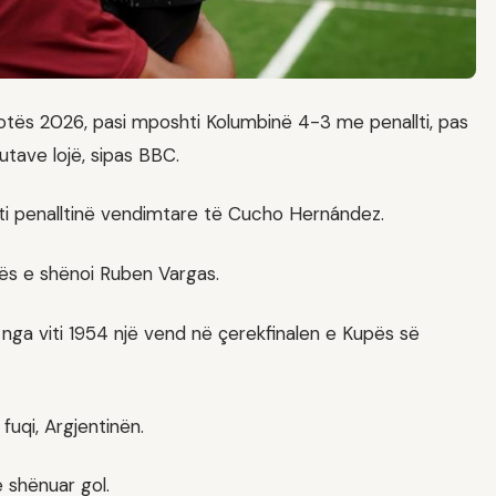
Botës 2026, pasi mposhti Kolumbinë 4-3 me penallti, pas
tave lojë, sipas BBC.
 priti penalltinë vendimtare të Cucho Hernández.
crës e shënoi Ruben Vargas.
 nga viti 1954 një vend në çerekfinalen e Kupës së
uqi, Argjentinën.
ë shënuar gol.