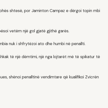
kohës shtesë, por Jaminton Campaz e dërgoi topin mbi
ësoi vetëm një gol gjatë gjithë garës.
mbia nuk i shfrytëzoi ato dhe humbi në penallti.
shkak të një dëmtimi, një nga lojtarët më të spikatur të
sues, shënoi penalltinë vendimtare që kualifikoi Zvicrën