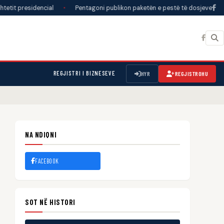
sidencial
•
Pentagoni publikon paketën e pestë të dosjeve për UFO-t: 41
REGJISTRI I BIZNESEVE
HYR
REGJISTROHU
NA NDIQNI
FACEBOOK
SOT NË HISTORI