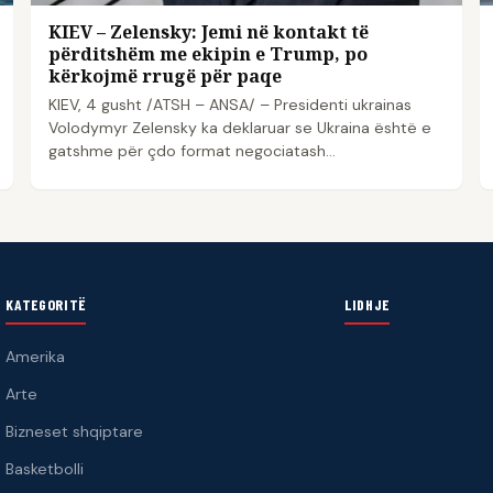
KIEV – Zelensky: Jemi në kontakt të
përditshëm me ekipin e Trump, po
kërkojmë rrugë për paqe
KIEV, 4 gusht /ATSH – ANSA/ – Presidenti ukrainas
Volodymyr Zelensky ka deklaruar se Ukraina është e
gatshme për çdo format negociatash…
KATEGORITË
LIDHJE
Amerika
Arte
Bizneset shqiptare
Basketbolli