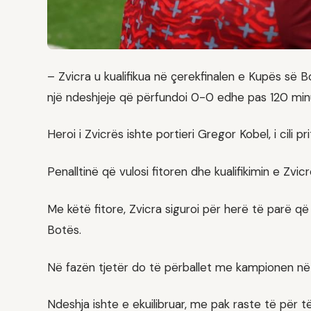
– Zvicra u kualifikua në çerekfinalen e Kupës së 
një ndeshjeje që përfundoi 0-0 edhe pas 120 minu
Heroi i Zvicrës ishte portieri Gregor Kobel, i cili
Penalltinë që vulosi fitoren dhe kualifikimin e Zvi
Me këtë fitore, Zvicra siguroi për herë të parë që
Botës.
Në fazën tjetër do të përballet me kampionen në f
Ndeshja ishte e ekuilibruar, me pak raste të për t