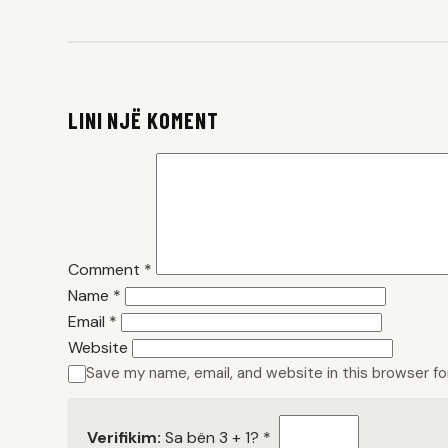
LINI NJË KOMENT
Comment
*
Name
*
Email
*
Website
Save my name, email, and website in this browser f
Verifikim:
Sa bën 3 + 1?
*