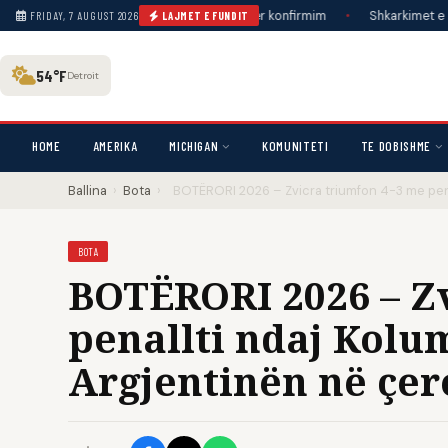
përgjithshëm, duke hapur rrugën për konfirmim
•
Shkarkimet e zyrtarëve 
FRIDAY, 7 AUGUST 2026
LAJMET E FUNDIT
54°F
Detroit
HOME
AMERIKA
MICHIGAN
KOMUNITETI
TE DOBISHME
Ballina
›
Bota
›
BOTËRORI 2026 – Zvicra triumfon 4-3 me penal
BOTA
BOTËRORI 2026 – Zv
penallti ndaj Kolu
Argjentinën në çer