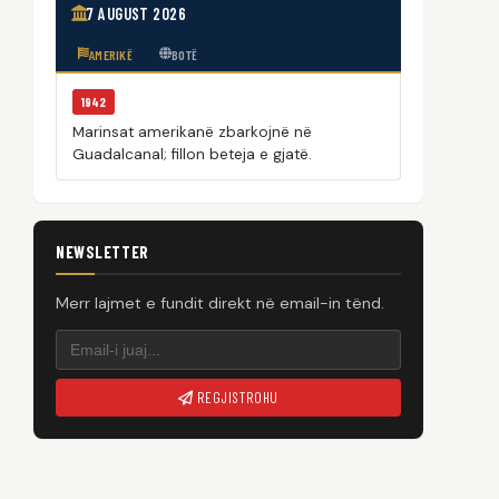
7 AUGUST 2026
AMERIKË
BOTË
1942
Marinsat amerikanë zbarkojnë në
Guadalcanal; fillon beteja e gjatë.
NEWSLETTER
Merr lajmet e fundit direkt në email-in tënd.
REGJISTROHU