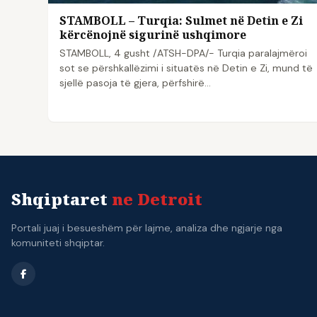
STAMBOLL – Turqia: Sulmet në Detin e Zi
kërcënojnë sigurinë ushqimore
STAMBOLL, 4 gusht /ATSH-DPA/- Turqia paralajmëroi
sot se përshkallëzimi i situatës në Detin e Zi, mund të
sjellë pasoja të gjera, përfshirë…
Shqiptaret
ne Detroit
Portali juaj i besueshëm për lajme, analiza dhe ngjarje nga
komuniteti shqiptar.