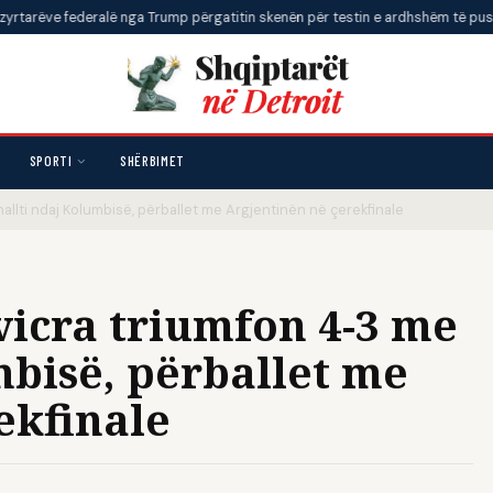
federalë nga Trump përgatitin skenën për testin e ardhshëm të pushtetit pre
SPORTI
SHËRBIMET
lti ndaj Kolumbisë, përballet me Argjentinën në çerekfinale
icra triumfon 4-3 me
mbisë, përballet me
ekfinale