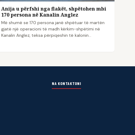
Anija u përfshi nga flakët, shpëtohen mbi
170 persona në Kanalin Anglez
Më shumë se 170 persona janë shpëtuar të martën
gjatë një operacioni të madh kërkim-shpëtimi në
Kanalin Anglez, teksa përpiqeshin të kalonin…
NA KONTAKTONI