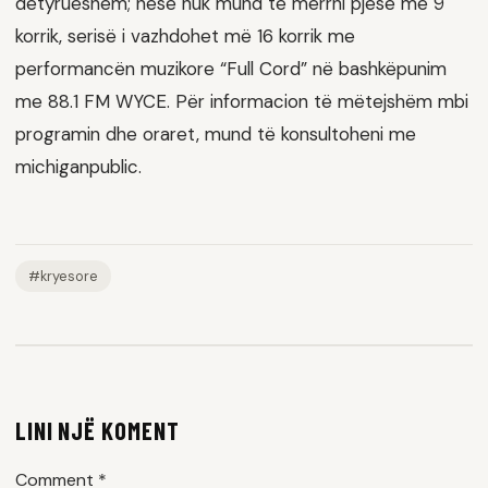
detyrueshëm; nëse nuk mund të merrni pjesë më 9
korrik, serisë i vazhdohet më 16 korrik me
performancën muzikore “Full Cord” në bashkëpunim
me 88.1 FM WYCE. Për informacion të mëtejshëm mbi
programin dhe oraret, mund të konsultoheni me
michiganpublic.
#kryesore
LINI NJË KOMENT
Comment
*