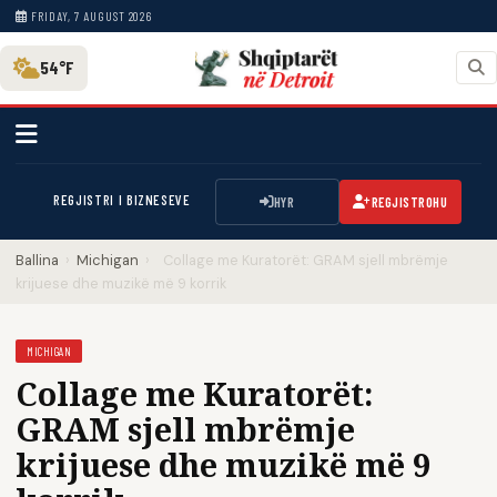
FRIDAY, 7 AUGUST 2026
54°F
REGJISTRI I BIZNESEVE
HYR
REGJISTROHU
Ballina
›
Michigan
›
Collage me Kuratorët: GRAM sjell mbrëmje
krijuese dhe muzikë më 9 korrik
MICHIGAN
Collage me Kuratorët:
GRAM sjell mbrëmje
krijuese dhe muzikë më 9