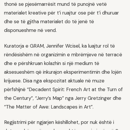
thonë se pjesëmarrësit mund të punojnë vetë
materialet kreative për t’i ruajtur ose për t’i dhuruar
dhe se të gjitha materialet do të jenë të
disponueshme në vend.
Kuratorja e GRAM, Jennifer Wcisel, ka luajtur rol të
rëndësishëm në organizimin e mbrëmjeve në terracë
dhe e përshkruan kolazhin si një medium të
aksesueshëm që inkurajon eksperimentimin dhe lojën
krijuese. Disa nga ekspozitat aktuale në muze
përfshijnë “Decadent Spirit: French Art at the Turn of
the Century”, “Jerry’s Map” nga Jerry Gretzinger dhe
“The Matter of Awe: Landscapes in Art”.
Regjistrimi për ngjarjen këshillohet, por nuk është i