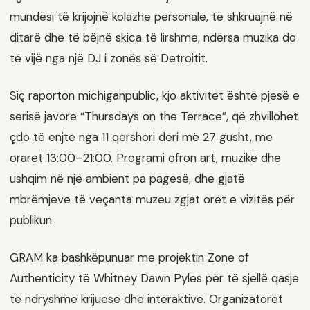
mundësi të krijojnë kolazhe personale, të shkruajnë në
ditarë dhe të bëjnë skica të lirshme, ndërsa muzika do
të vijë nga një DJ i zonës së Detroitit.
Siç raporton michiganpublic, kjo aktivitet është pjesë e
serisë javore “Thursdays on the Terrace”, që zhvillohet
çdo të enjte nga 11 qershori deri më 27 gusht, me
oraret 13:00–21:00. Programi ofron art, muzikë dhe
ushqim në një ambient pa pagesë, dhe gjatë
mbrëmjeve të veçanta muzeu zgjat orët e vizitës për
publikun.
GRAM ka bashkëpunuar me projektin Zone of
Authenticity të Whitney Dawn Pyles për të sjellë qasje
të ndryshme krijuese dhe interaktive. Organizatorët