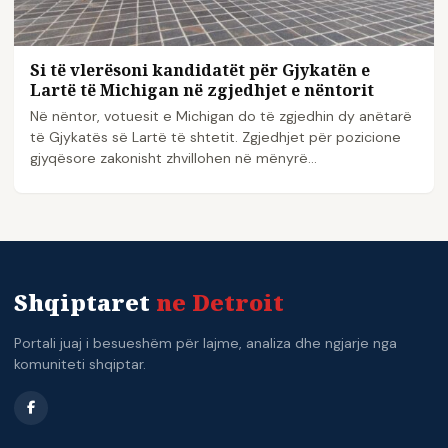
Si të vlerësoni kandidatët për Gjykatën e
Lartë të Michigan në zgjedhjet e nëntorit
Në nëntor, votuesit e Michigan do të zgjedhin dy anëtarë
të Gjykatës së Lartë të shtetit. Zgjedhjet për pozicione
gjyqësore zakonisht zhvillohen në mënyrë...
Shqiptaret
ne Detroit
Portali juaj i besueshëm për lajme, analiza dhe ngjarje nga
komuniteti shqiptar.