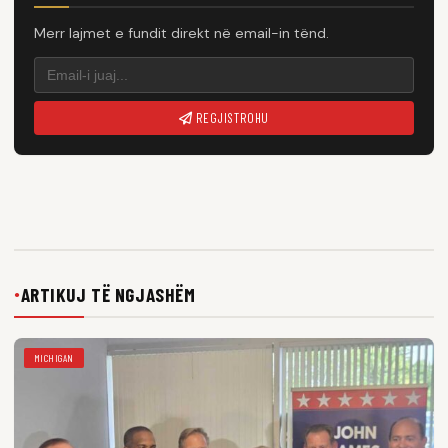
Merr lajmet e fundit direkt në email-in tënd.
REGJISTROHU
ARTIKUJ TË NGJASHËM
●
MICHIGAN