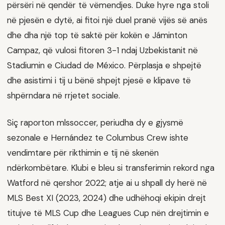
përsëri në qendër të vëmendjes. Duke hyre nga stoli
në pjesën e dytë, ai fitoi një duel pranë vijës së anës
dhe dha një top të saktë për kokën e Jáminton
Campaz, që vulosi fitoren 3-1 ndaj Uzbekistanit në
Stadiumin e Ciudad de México. Përplasja e shpejtë
dhe asistimi i tij u bënë shpejt pjesë e klipave të
shpërndara në rrjetet sociale.
Siç raporton mlssoccer, periudha dy e gjysmë
sezonale e Hernández te Columbus Crew ishte
vendimtare për rikthimin e tij në skenën
ndërkombëtare. Klubi e bleu si transferimin rekord nga
Watford në qershor 2022; atje ai u shpall dy herë në
MLS Best XI (2023, 2024) dhe udhëhoqi ekipin drejt
titujve të MLS Cup dhe Leagues Cup nën drejtimin e