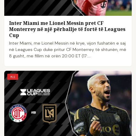
Inter Miami me Lionel Messin pret CF
Monterrey në një përballje të fortë të Leagues
Cup
Inter Miami, me Lionel Messin në krye, vijon fushatën e saj
në Leagues Cup duke pritur CF Monterrey të shtunën, më
8 gusht, me fillim në orën 20:00 ET (17:...
MLS