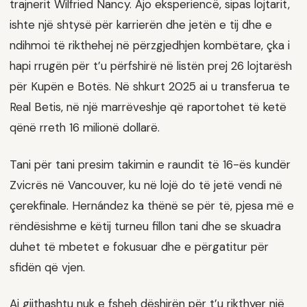
trajnerit Wilfried Nancy. Ajo eksperiencë, sipas lojtarit,
ishte një shtysë për karrierën dhe jetën e tij dhe e
ndihmoi të rikthehej në përzgjedhjen kombëtare, çka i
hapi rrugën për t’u përfshirë në listën prej 26 lojtarësh
për Kupën e Botës. Në shkurt 2025 ai u transferua te
Real Betis, në një marrëveshje që raportohet të ketë
qënë rreth 16 milionë dollarë.
Tani për tani presim takimin e raundit të 16-ës kundër
Zvicrës në Vancouver, ku në lojë do të jetë vendi në
çerekfinale. Hernández ka thënë se për të, pjesa më e
rëndësishme e këtij turneu fillon tani dhe se skuadra
duhet të mbetet e fokusuar dhe e përgatitur për
sfidën që vjen.
Ai gjithashtu nuk e fsheh dëshirën për t’u rikthyer një