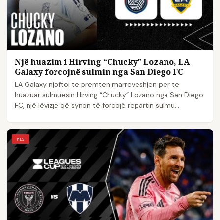
Një huazim i Hirving “Chucky” Lozano, LA
Galaxy forcojnë sulmin nga San Diego FC
LA Galaxy njoftoi të premten marrëveshjen për të
huazuar sulmuesin Hirving “Chucky” Lozano nga San Diego
FC, një lëvizje që synon të forcojë repartin sulmu...
MLS