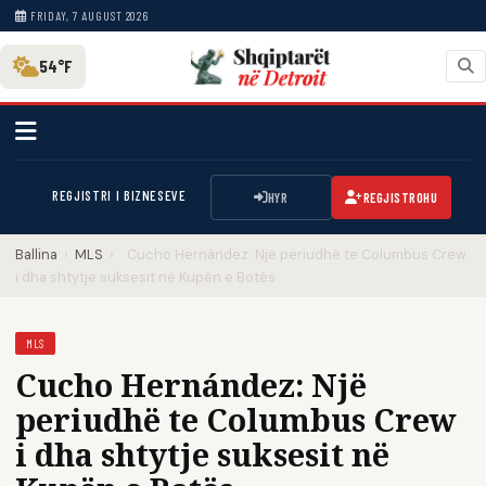
FRIDAY, 7 AUGUST 2026
54°F
REGJISTRI I BIZNESEVE
HYR
REGJISTROHU
Ballina
›
MLS
›
Cucho Hernández: Një periudhë te Columbus Crew
i dha shtytje suksesit në Kupën e Botës
MLS
Cucho Hernández: Një
periudhë te Columbus Crew
i dha shtytje suksesit në