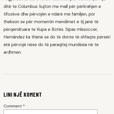
ditë te Columbus: kujton me mall për përkrahjen e
tifozëve dhe përvojën e ndarë me familjen, por
thekson se për momentin mendimet e tij janë të
përqendruara te Kupa e Botës. Sipas mlssoccer,
Hernández ka thënë se do të donte të shfaqte përsëri
atë përvojë nëse do të paraqitej mundësia në të
ardhmen.
LINI NJË KOMENT
Comment
*