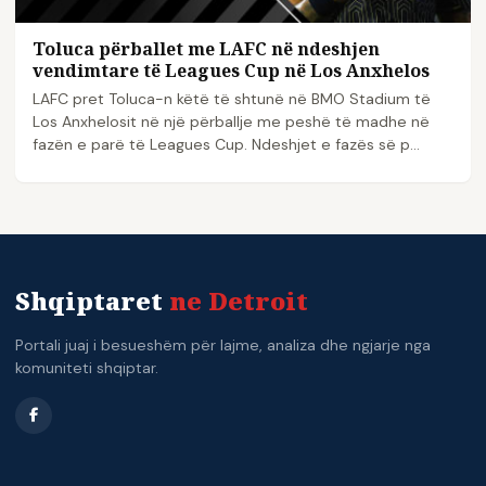
Toluca përballet me LAFC në ndeshjen
vendimtare të Leagues Cup në Los Anxhelos
LAFC pret Toluca-n këtë të shtunë në BMO Stadium të
Los Anxhelosit në një përballje me peshë të madhe në
fazën e parë të Leagues Cup. Ndeshjet e fazës së p...
Shqiptaret
ne Detroit
Portali juaj i besueshëm për lajme, analiza dhe ngjarje nga
komuniteti shqiptar.