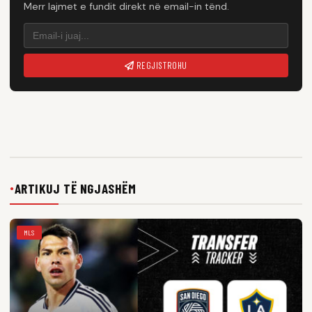
Merr lajmet e fundit direkt në email-in tënd.
REGJISTROHU
ARTIKUJ TË NGJASHËM
●
MLS