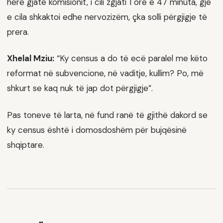
herë gjatë komisionit, i cili zgjati 1 orë e 47 minuta, gjë
e cila shkaktoi edhe nervozizëm, çka solli përgjigje të
prera.
Xhelal Mziu:
“Ky census a do të ecë paralel me këto
reformat në subvencione, në vaditje, kullim? Po, më
shkurt se kaq nuk të jap dot përgjigje”.
Pas toneve të larta, në fund ranë të gjithë dakord se
ky census është i domosdoshëm për bujqësinë
shqiptare.