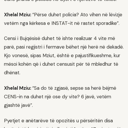
Xhelal Mziu:
“Përse duhet policia? Ato vihen në lëvizje
vetëm nga kërkesa e INSTAT-it në rastet sporadike”.
Censi i Bujqësisë duhet të ishte realizuar 4 vite më
parë, pasi regjistri i fermave bëhet një herë në dekadë.
Kjo vonesë, sipas Mziut, është e pajustifikueshme, kur
mësoi kohën që i duhet censusit për të mbledhur të
dhënat.
Xhelal Mziu:
“Sa do të zgjasë, sepse sa herë bëjmë
CENS-in na duhet një ose dy vite? 6 javë, vetëm
gjashtë javë”.
Pyetjet e anëtarëve të opozitës u përsëritën disa