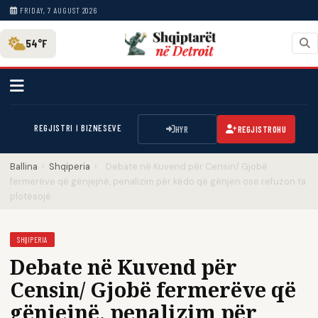
FRIDAY, 7 AUGUST 2026
54°F
REGJISTRI I BIZNESEVE
HYR
REGJISTROHU
Ballina
›
Shqiperia
›
Debate në Kuvend për Censin/ Gjobë
fermerëve që gënjejnë, penalizim për këdo që gënjen ose refuzon ta
plotësojë
SHQIPERIA
Debate në Kuvend për
Censin/ Gjobë fermerëve që
gënjejnë, penalizim për