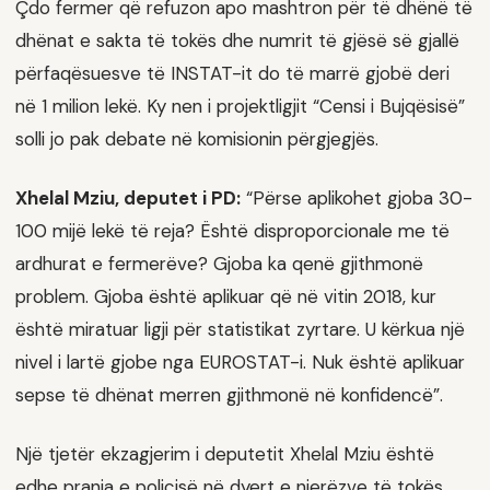
Çdo fermer që refuzon apo mashtron për të dhënë të
dhënat e sakta të tokës dhe numrit të gjësë së gjallë
përfaqësuesve të INSTAT-it do të marrë gjobë deri
në 1 milion lekë. Ky nen i projektligjit “Censi i Bujqësisë”
solli jo pak debate në komisionin përgjegjës.
Xhelal Mziu, deputet i PD:
“Përse aplikohet gjoba 30-
100 mijë lekë të reja? Është disproporcionale me të
ardhurat e fermerëve? Gjoba ka qenë gjithmonë
problem. Gjoba është aplikuar që në vitin 2018, kur
është miratuar ligji për statistikat zyrtare. U kërkua një
nivel i lartë gjobe nga EUROSTAT-i. Nuk është aplikuar
sepse të dhënat merren gjithmonë në konfidencë”.
Një tjetër ekzagjerim i deputetit Xhelal Mziu është
edhe prania e policisë në dyert e njerëzve të tokës.