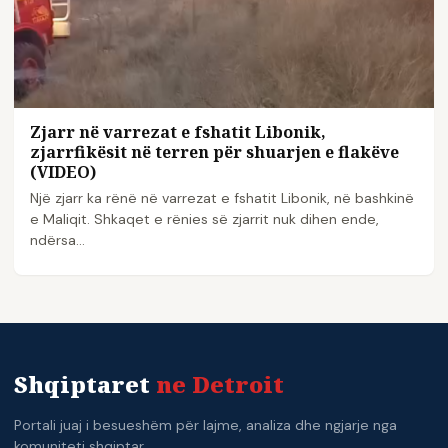
Zjarr në varrezat e fshatit Libonik,
zjarrfikësit në terren për shuarjen e flakëve
(VIDEO)
Një zjarr ka rënë në varrezat e fshatit Libonik, në bashkinë
e Maliqit. Shkaqet e rënies së zjarrit nuk dihen ende,
ndërsa…
Shqiptaret
ne Detroit
Portali juaj i besueshëm për lajme, analiza dhe ngjarje nga
komuniteti shqiptar.