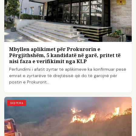
Mbyllen aplikimet për Prokurorin e
Përgjithshëm, 5 kandidatë në garë, pritet të
nisi faza e verifikimit nga KLP
Përfundimi i afatit zyrtar të aplikimeve ka konfirmuar pesë
emrat e zyrtarëve të drejtësisë që do të garojnë për
postin e Prokurorit…
SHQIPERIA