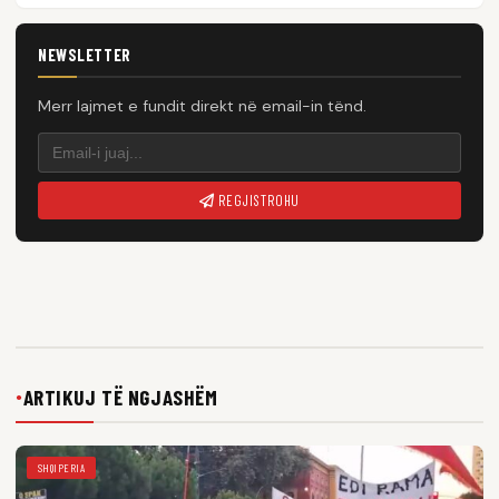
NEWSLETTER
Merr lajmet e fundit direkt në email-in tënd.
REGJISTROHU
ARTIKUJ TË NGJASHËM
●
SHQIPERIA