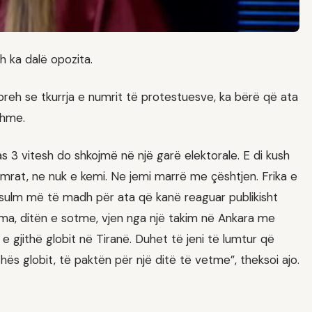
h ka dalë opozita.
preh se tkurrja e numrit të protestuesve, ka bërë që ata
shme.
s 3 vitesh do shkojmë në një garë elektorale. E di kush
numrat, ne nuk e kemi. Ne jemi marrë me çështjen. Frika e
a sulm më të madh për ata që kanë reaguar publikisht
ma, ditën e sotme, vjen nga një takim në Ankara me
e gjithë globit në Tiranë. Duhet të jeni të lumtur që
hës globit, të paktën për një ditë të vetme”, theksoi ajo.