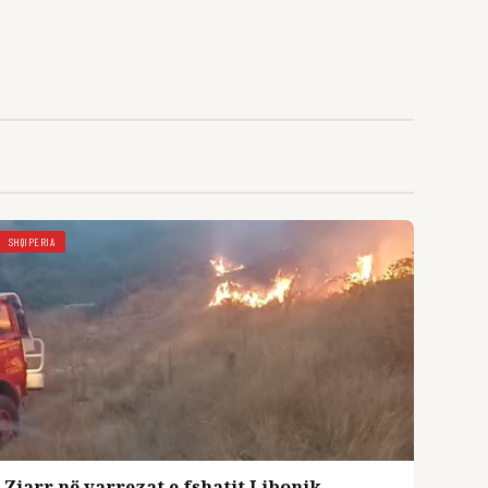
SHQIPERIA
Zjarr në varrezat e fshatit Libonik,