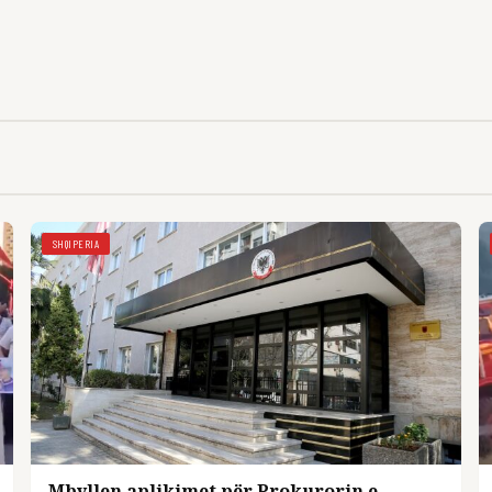
SHQIPERIA
Mbyllen aplikimet për Prokurorin e