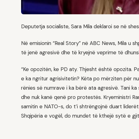
Deputetja socialiste, Sara Mila deklaroi se në shes
Në emisionin “Real Story” në ABC News, Mila u sh
të jenë agresivë dhe të kryejnë veprime të dhun
“Ke opozitën, ke PD aty. Thjesht është opozita. Pa
e ka ngritur agrisivitetin? Këta po mërziten për 
rënies së numrave i ka bërë ata agresivë. Tani k
dhe nuk kanë qenë pro protestës. Kryeministri Ra
samitin e NATO-s, do t’i shtrëngojnë duart liderët 
Shqipëria e vogël, do mundet të kthejë sytë e gjit