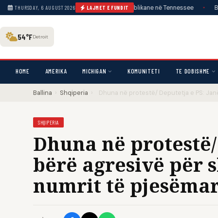
es, pritet të humbasë primaret republikane në Tennessee
•
Bessent: Ad
THURSDAY, 6 AUGUST 2026
LAJMET E FUNDIT
54°F
Detroit
HOME
AMERIKA
MICHIGAN
KOMUNITETI
TE DOBISHME
Ballina
›
Shqiperia
›
Dhuna në protestë/ Deputetja e PS: Janë
SHQIPERIA
Dhuna në protestë/
bërë agresivë për s
numrit të pjesëma