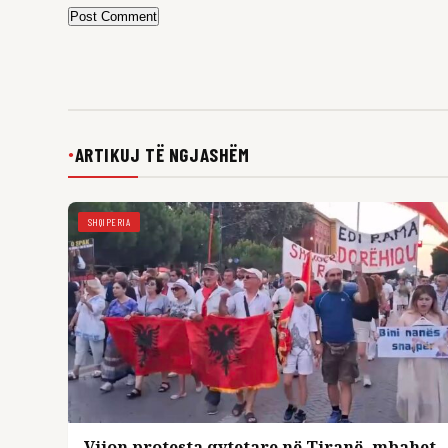
Post Comment
ARTIKUJ TË NGJASHËM
●
SHQIPERIA
Vijon protesta qytetare në Tiranë, mbahet