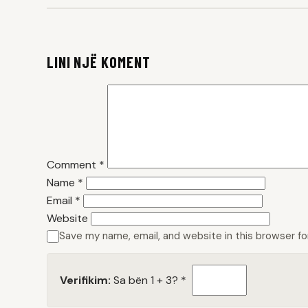
LINI NJË KOMENT
Comment
*
Name
*
Email
*
Website
Save my name, email, and website in this browser f
Verifikim:
Sa bën 1 + 3?
*