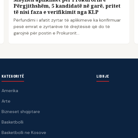
Përgjithshëm, 5 kandidatë në garë, pritet
të nisi faza e verifikimit nga KLP
Përfundimi i afatit zyrtar të aplikimeve ka konfirmuar
pesë emrat e zyrtarëve të drejtësisë që do të
garojnë për postin e Prokurorit…
KATEGORITË
LIDHJE
Amerika
Arte
Bizneset shqiptare
Basketbolli
Basketbolli ne Kosove