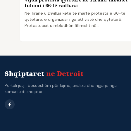
tubimi i 66-të radhazi
Në Tiranë u zhvillua këtë të martë protesta e 66-të
qytetare, e organizuar nga aktivistë dhe qytetarë.
Protestuesit u mblodhën fillimisht në…
Shqiptaret
ne Detroit
Portali juaj i besueshëm për lajme, analiza dhe ngjarje nga
komuniteti shqiptar.