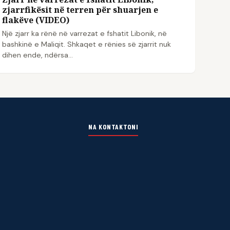
zjarrfikësit në terren për shuarjen e
flakëve (VIDEO)
Një zjarr ka rënë në varrezat e fshatit Libonik, në
bashkinë e Maliqit. Shkaqet e rënies së zjarrit nuk
dihen ende, ndërsa…
NA KONTAKTONI