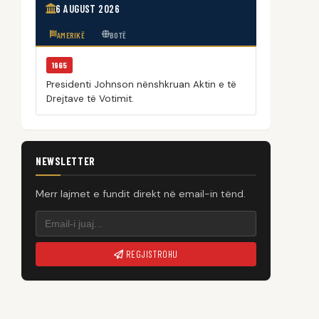
6 AUGUST 2026
AMERIKË
BOTË
1965
Presidenti Johnson nënshkruan Aktin e të
Drejtave të Votimit.
NEWSLETTER
Merr lajmet e fundit direkt në email-in tënd.
REGJISTROHU