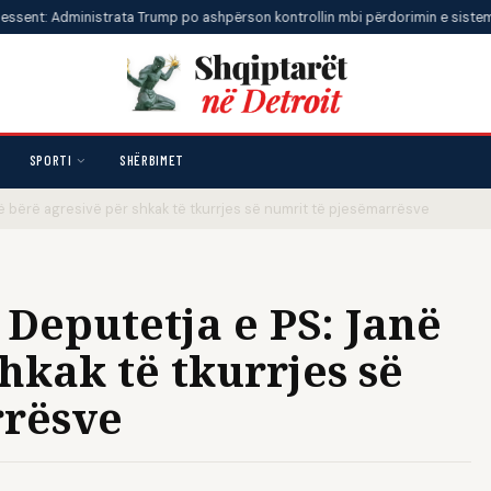
ministrata Trump po ashpërson kontrollin mbi përdorimin e sistemit financi
SPORTI
SHËRBIMET
 bërë agresivë për shkak të tkurrjes së numrit të pjesëmarrësve
 Deputetja e PS: Janë
hkak të tkurrjes së
rrësve