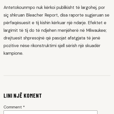
Antetokounmpo nuk kërkoi publikisht të largohej, por
siç shkruan Bleacher Report, disa raporte sugjeruan se
përfaqësuesit e tij kishin kërkuar një ndarje. Efektet e
largimit të tij do të ndjehen menjëherë në Milwaukee;
drejtuesit shpresojnë që pasojat afatgjata të jenë
pozitive nëse rikonstruktimi sjell sërish një skuadër
kampione.
LINI NJË KOMENT
Comment
*