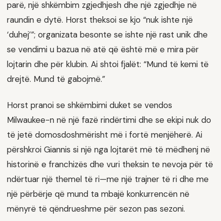
parë, një shkëmbim zgjedhjesh dhe një zgjedhje në
raundin e dytë. Horst theksoi se kjo “nuk ishte një
‘duhej’”; organizata besonte se ishte një rast unik dhe
se vendimi u bazua në atë që është më e mira për
lojtarin dhe për klubin. Ai shtoi fjalët: “Mund të kemi të
drejtë. Mund të gabojmë.”
Horst pranoi se shkëmbimi duket se vendos
Milwaukee-n në një fazë rindërtimi dhe se ekipi nuk do
të jetë domosdoshmërisht më i fortë menjëherë. Ai
përshkroi Giannis si një nga lojtarët më të mëdhenj në
historinë e franchizës dhe vuri theksin te nevoja për të
ndërtuar një themel të ri—me një trajner të ri dhe me
një përbërje që mund ta mbajë konkurrencën në
mënyrë të qëndrueshme për sezon pas sezoni.