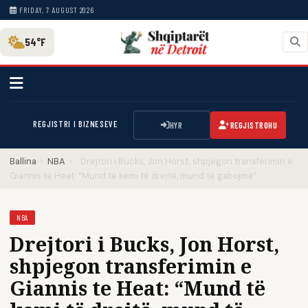
FRIDAY, 7 AUGUST 2026
54°F
REGJISTRI I BIZNESEVE
HYR
REGJISTROHU
Ballina
›
NBA
›
Drejtori i Bucks, Jon Horst, shpjegon transferimin e
Giannis te Heat: “Mund të kemi të drejtë, mund të gabojmë”
NBA
Drejtori i Bucks, Jon Horst,
shpjegon transferimin e
Giannis te Heat: “Mund të