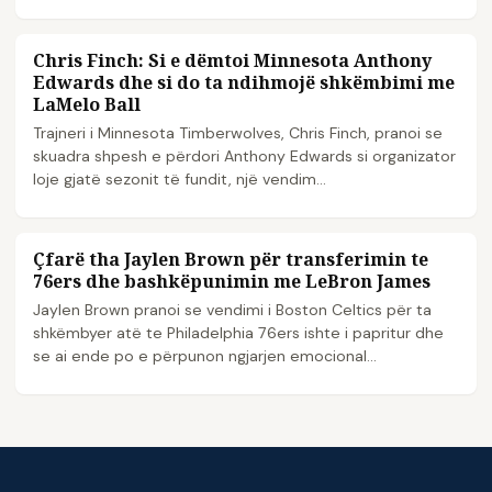
Chris Finch: Si e dëmtoi Minnesota Anthony
NBA
Edwards dhe si do ta ndihmojë shkëmbimi me
LaMelo Ball
Trajneri i Minnesota Timberwolves, Chris Finch, pranoi se
skuadra shpesh e përdori Anthony Edwards si organizator
loje gjatë sezonit të fundit, një vendim...
Çfarë tha Jaylen Brown për transferimin te
NBA
76ers dhe bashkëpunimin me LeBron James
Jaylen Brown pranoi se vendimi i Boston Celtics për ta
shkëmbyer atë te Philadelphia 76ers ishte i papritur dhe
se ai ende po e përpunon ngjarjen emocional...