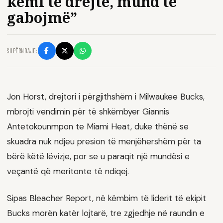
kemi të drejtë, mund të
gabojmë”
SHPËRNDAJE:
Jon Horst, drejtori i përgjithshëm i Milwaukee Bucks,
mbrojti vendimin për të shkëmbyer Giannis
Antetokounmpon te Miami Heat, duke thënë se
skuadra nuk ndjeu presion të menjëhershëm për ta
bërë këtë lëvizje, por se u paraqit një mundësi e
veçantë që meritonte të ndiqej.
Sipas Bleacher Report, në këmbim të liderit të ekipit
Bucks morën katër lojtarë, tre zgjedhje në raundin e