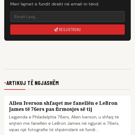
Merr lajmet e fundit direkt në email-in tënd.
REGJISTROHU
ARTIKUJ TË NGJASHËM
●
Allen Iverson shfaqet me fanellën e LeBron
NBA
James të 76ers pas firmosjes së tij
Legjenda e Philadelphia 76ers, Allen Iverson, u shfaq të
enjten me fanellën e LeBron James në ngjyrat e 76ers,
sipas një fotografie të shpërndarë së fundi....