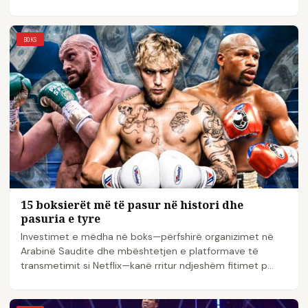
BOKS
15 boksierët më të pasur në histori dhe
pasuria e tyre
Investimet e mëdha në boks—përfshirë organizimet në
Arabinë Saudite dhe mbështetjen e platformave të
transmetimit si Netflix—kanë rritur ndjeshëm fitimet p...