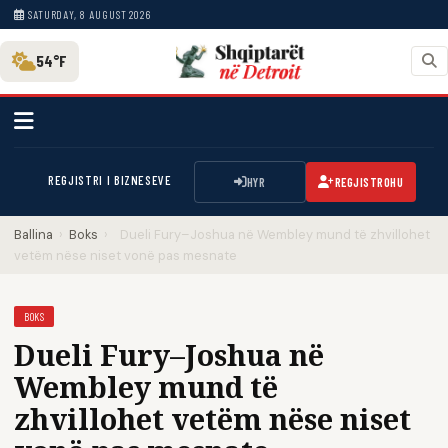
SATURDAY, 8 AUGUST 2026
54°F
REGJISTRI I BIZNESEVE
HYR
REGJISTROHU
Ballina
›
Boks
›
Dueli Fury–Joshua në Wembley mund të zhvillohet
vetëm nëse niset vonë pas mesnate
BOKS
Dueli Fury–Joshua në
Wembley mund të
zhvillohet vetëm nëse niset