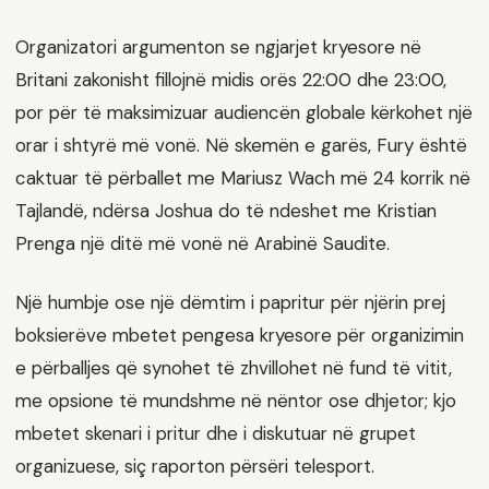
Organizatori argumenton se ngjarjet kryesore në
Britani zakonisht fillojnë midis orës 22:00 dhe 23:00,
por për të maksimizuar audiencën globale kërkohet një
orar i shtyrë më vonë. Në skemën e garës, Fury është
caktuar të përballet me Mariusz Wach më 24 korrik në
Tajlandë, ndërsa Joshua do të ndeshet me Kristian
Prenga një ditë më vonë në Arabinë Saudite.
Një humbje ose një dëmtim i papritur për njërin prej
boksierëve mbetet pengesa kryesore për organizimin
e përballjes që synohet të zhvillohet në fund të vitit,
me opsione të mundshme në nëntor ose dhjetor; kjo
mbetet skenari i pritur dhe i diskutuar në grupet
organizuese, siç raporton përsëri telesport.