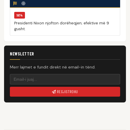
1974
Presidenti Nixon njofton dorëheqjen; efektive më 9
gusht.
NEWSLETTER
Merr lajmet e fundit direkt në email-in tënd.
REGJISTROHU