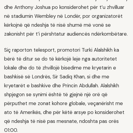
dhe Anthony Joshua po konsiderohet për t’u zhvilluar
në stadiumin Wembley në Londër, por organizatorët
kërkojnë që ndeshja të nisë shumë më vonë se
zakonisht për t’i përshtatur audiencës ndërkombëtare.
Siç raporton telesport, promotori Turki Alalshikh ka
bërë të ditur se do të kërkojë leje nga autoritetet
lokale dhe do të zhvillojë bisedime me kryetarin e
bashkisë së Londrës, Sir Sadiq Khan, si dhe me
kryetarët e bashkive dhe Princin Abdullah. Alalshikh
shpjegon se synimi është të gjejnë një orë që
përputhet me zonat kohore globale, veçanërisht me
ato të Amerikës, dhe për këtë arsye po konsiderohet
që ndeshja të nisë pas mesnate, ndoshta pas orës
01:00.