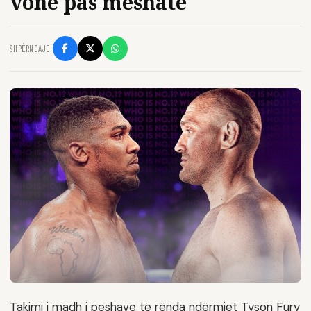
vonë pas mesnate
SHPËRNDAJE:
Takimi i madh i peshave të rënda ndërmjet Tyson Fury