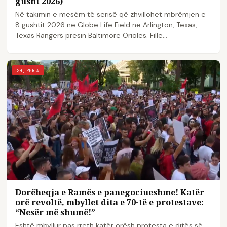
gusht 2026)
Në takimin e mesëm të serisë që zhvillohet mbrëmjen e
8 gushtit 2026 në Globe Life Field në Arlington, Texas,
Texas Rangers presin Baltimore Orioles. Fille...
SHQIPERIA
Dorëheqja e Ramës e panegociueshme! Katër
orë revoltë, mbyllet dita e 70-të e protestave:
“Nesër më shumë!”
Është mbyllur pas rreth katër orësh protesta e ditës së