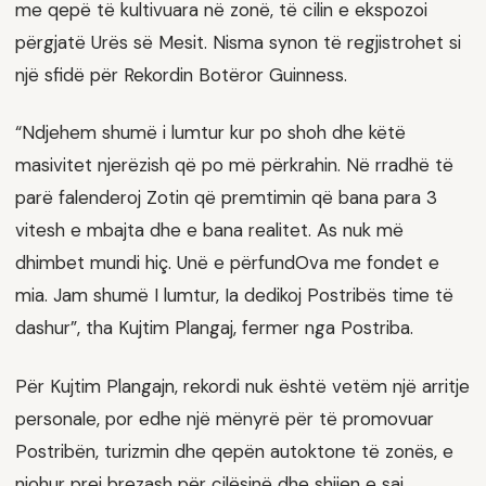
me qepë të kultivuara në zonë, të cilin e ekspozoi
përgjatë Urës së Mesit. Nisma synon të regjistrohet si
një sfidë për Rekordin Botëror Guinness.
“Ndjehem shumë i lumtur kur po shoh dhe këtë
masivitet njerëzish që po më përkrahin. Në rradhë të
parë falenderoj Zotin që premtimin që bana para 3
vitesh e mbajta dhe e bana realitet. As nuk më
dhimbet mundi hiç. Unë e përfundOva me fondet e
mia. Jam shumë I lumtur, Ia dedikoj Postribës time të
dashur”, tha Kujtim Plangaj, fermer nga Postriba.
Për Kujtim Plangajn, rekordi nuk është vetëm një arritje
personale, por edhe një mënyrë për të promovuar
Postribën, turizmin dhe qepën autoktone të zonës, e
njohur prej brezash për cilësinë dhe shijen e saj.