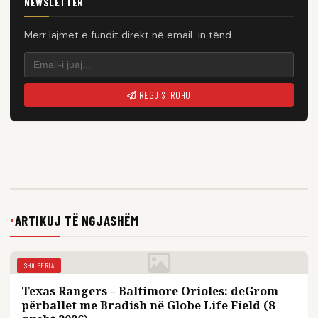
NEWSLETTER
Merr lajmet e fundit direkt në email-in tënd.
REGJISTROHU
ARTIKUJ TË NGJASHËM
●
SHQIPERIA
Texas Rangers – Baltimore Orioles: deGrom
përballet me Bradish në Globe Life Field (8