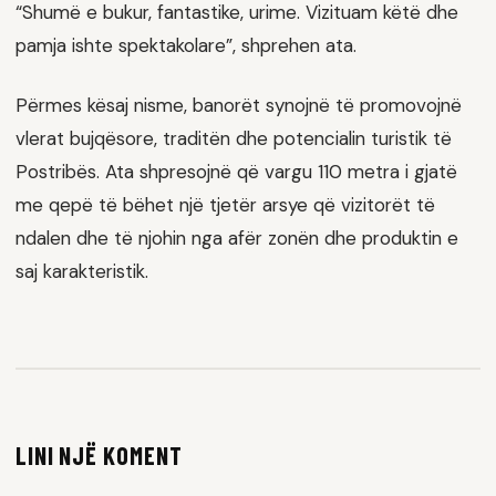
“Shumë e bukur, fantastike, urime. Vizituam këtë dhe
pamja ishte spektakolare”, shprehen ata.
Përmes kësaj nisme, banorët synojnë të promovojnë
vlerat bujqësore, traditën dhe potencialin turistik të
Postribës. Ata shpresojnë që vargu 110 metra i gjatë
me qepë të bëhet një tjetër arsye që vizitorët të
ndalen dhe të njohin nga afër zonën dhe produktin e
saj karakteristik.
LINI NJË KOMENT