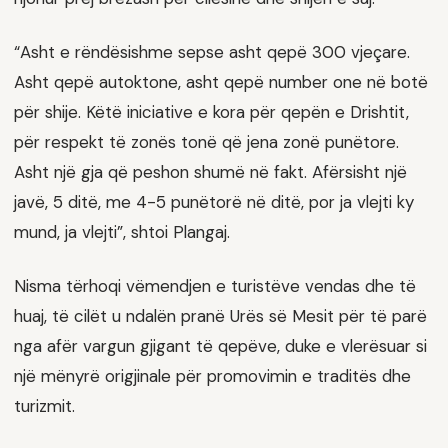
“Asht e rëndësishme sepse asht qepë 300 vjeçare.
Asht qepë autoktone, asht qepë number one në botë
për shije. Këtë iniciative e kora për qepën e Drishtit,
për respekt të zonës tonë që jena zonë punëtore.
Asht një gja që peshon shumë në fakt. Afërsisht një
javë, 5 ditë, me 4-5 punëtorë në ditë, por ja vlejti ky
mund, ja vlejti”, shtoi Plangaj.
Nisma tërhoqi vëmendjen e turistëve vendas dhe të
huaj, të cilët u ndalën pranë Urës së Mesit për të parë
nga afër vargun gjigant të qepëve, duke e vlerësuar si
një mënyrë origjinale për promovimin e traditës dhe
turizmit.