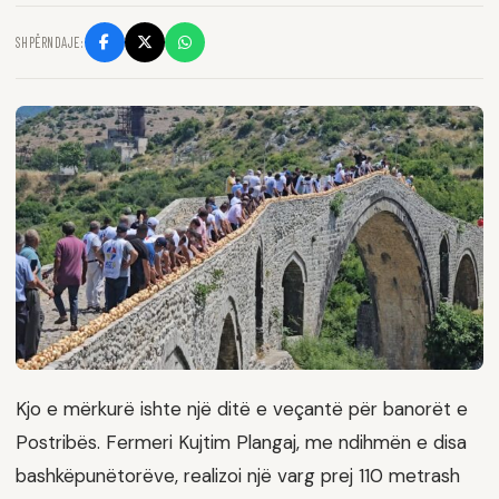
SHPËRNDAJE:
Kjo e mërkurë ishte një ditë e veçantë për banorët e
Postribës. Fermeri Kujtim Plangaj, me ndihmën e disa
bashkëpunëtorëve, realizoi një varg prej 110 metrash