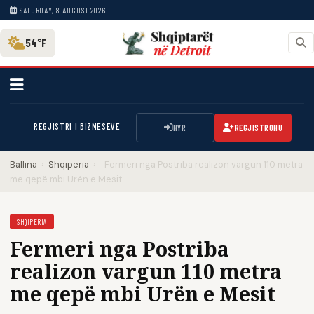
SATURDAY, 8 AUGUST 2026
54°F
REGJISTRI I BIZNESEVE
HYR
REGJISTROHU
Ballina
›
Shqiperia
›
Fermeri nga Postriba realizon vargun 110 metra
me qepë mbi Urën e Mesit
SHQIPERIA
Fermeri nga Postriba
realizon vargun 110 metra
me qepë mbi Urën e Mesit