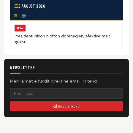
8 AUGUST 2026
1974
Presidenti Nixon njofton dorëheqjen; efektive më 9
gusht.
NEWSLETTER
Merr lajmet e fundit direkt në email-in tënd.
REGJISTROHU