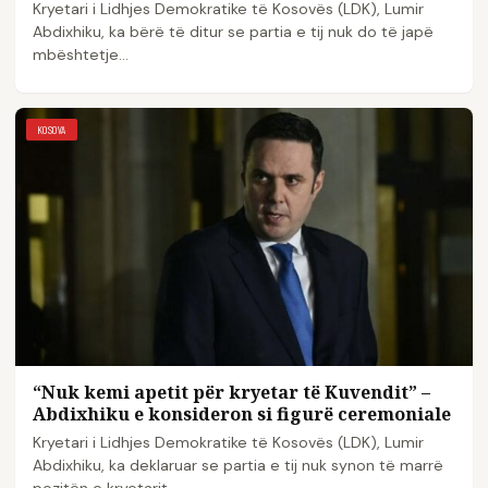
Kryetari i Lidhjes Demokratike të Kosovës (LDK), Lumir
Abdixhiku, ka bërë të ditur se partia e tij nuk do të japë
mbështetje…
KOSOVA
“Nuk kemi apetit për kryetar të Kuvendit” –
Abdixhiku e konsideron si figurë ceremoniale
Kryetari i Lidhjes Demokratike të Kosovës (LDK), Lumir
Abdixhiku, ka deklaruar se partia e tij nuk synon të marrë
pozitën e kryetarit…