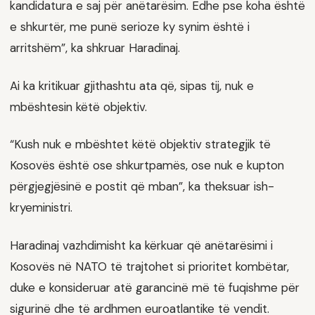
kandidatura e saj për anëtarësim. Edhe pse koha është
e shkurtër, me punë serioze ky synim është i
arritshëm”, ka shkruar Haradinaj.
Ai ka kritikuar gjithashtu ata që, sipas tij, nuk e
mbështesin këtë objektiv.
“Kush nuk e mbështet këtë objektiv strategjik të
Kosovës është ose shkurtpamës, ose nuk e kupton
përgjegjësinë e postit që mban”, ka theksuar ish-
kryeministri.
Haradinaj vazhdimisht ka kërkuar që anëtarësimi i
Kosovës në NATO të trajtohet si prioritet kombëtar,
duke e konsideruar atë garancinë më të fuqishme për
sigurinë dhe të ardhmen euroatlantike të vendit.