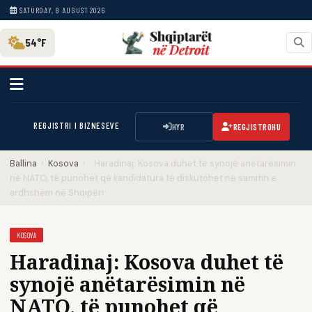
SATURDAY, 8 AUGUST 2026
54°F
REGJISTRI I BIZNESEVE
HYR
REGJISTROHU
Ballina
›
Kosova
›
Haradinaj: Kosova duhet të synojë anëtarësimin
në NATO, të punohet që kandidatura të diskutohet në samitin e
ardhshëm në Shqipëri
KOSOVA
Haradinaj: Kosova duhet të
synojë anëtarësimin në
NATO, të punohet që