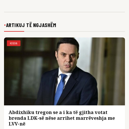
ARTIKUJ TË NGJASHËM
●
KOSOVA
Abdixhiku tregon se a i ka të gjitha votat
brenda LDK-së nëse arrihet marrëveshja me
LVV-në