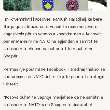
Ish-kryeministri i Kosovës, Ramush Haradinaj, ka bërë
thirrje që institucionet e vendit të nisin menjëherë
angazhimin për ta vendosur kandidaturën e Kosovës
për anëtarësim në NATO në agjendën e samitit të
ardhshëm të Aleancës, i cili pritet të mbahet në
Shqipëri.
Përmes një postimi në Facebook, Haradinaj theksoi se
anëtarësimi në NATO duhet të jetë prioritet strategjik
i shtetit.
“Kosova duhet të veprojë menjëherë që në samitin e
ardhshëm të NATO-s në Shqipëri të diskutohet