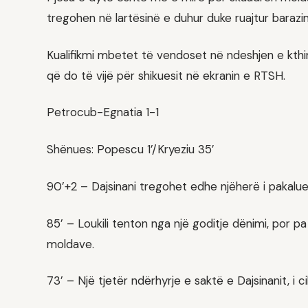
tregohen në lartësinë e duhur duke ruajtur barazimin
Kualifikmi mbetet të vendoset në ndeshjen e kthimi
që do të vijë për shikuesit në ekranin e RTSH.
Petrocub-Egnatia 1-1
Shënues: Popescu 1’/Kryeziu 35′
90’+2 – Dajsinani tregohet edhe njëherë i pakalue
85’ – Loukili tenton nga një goditje dënimi, por pa
moldave.
73’ – Një tjetër ndërhyrje e saktë e Dajsinanit, i c