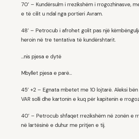
70’ – Kundërsulm i rrezikshëm i rrogozhinasve, 
e të cilit u ndal nga portieri Avram.
48’ – Petrocub i afrohet golit pas një këmbëngulj
heroin në tre tentativa të kundërshtarit.
…nis pjesa e dytë
Mbyllet pjesa e parë…
45’ +2 – Egnata mbetet me 10 lojtarë. Aleksi bë
VAR solli dhe kartonin e kuq për kapitenin e rrogo
40’ – Petrocub shfaqet rrezikshëm në zonën e rr
në lartësinë e duhur me pritjen e tij.