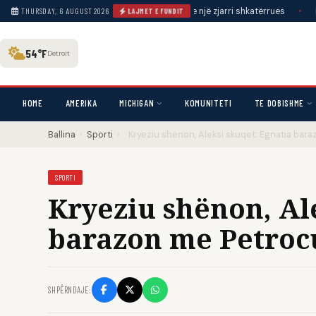
oi se planifikoi për javë ndezjen e një zjarri shkatërrues
•
Haley Stevens
THURSDAY, 6 AUGUST 2026
LAJMET E FUNDIT
54°F
Detroit
HOME
AMERIKA
MICHIGAN
KOMUNITETI
TE DOBISHME
Ballina
›
Sporti
›
Kryeziu shënon, Aleksi skuqet: Egnatia bar
SPORTI
Kryeziu shënon, Al
barazon me Petroc
SHPËRNDAJE: