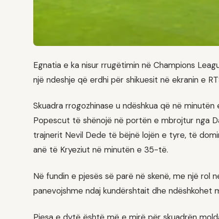
Egnatia e ka nisur rrugëtimin në Champions Leagu
një ndeshje që erdhi për shikuesit në ekranin e
Skuadra rrogozhinase u ndëshkua që në minutën e p
Popescut të shënojë në portën e mbrojtur nga Dajs
trajnerit Nevil Dede të bëjnë lojën e tyre, të dom
anë të Kryeziut në minutën e 35-të.
Në fundin e pjesës së parë në skenë, me një rol neg
panevojshme ndaj kundërshtait dhe ndëshkohet me
Pjesa e dytë është më e mirë për skuadrën moldav