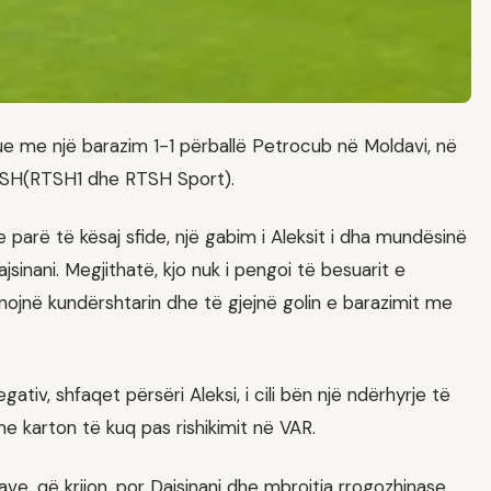
e me një barazim 1-1 përballë Petrocub në Moldavi, në
 RTSH(RTSH1 dhe RTSH Sport).
arë të kësaj sfide, një gabim i Aleksit i dha mundësinë
inani. Megjithatë, kjo nuk i pengoi të besuarit e
inojnë kundërshtarin dhe të gjejnë golin e barazimit me
ativ, shfaqet përsëri Aleksi, i cili bën një ndërhyrje të
 karton të kuq pas rishikimit në VAR.
e, që krijon, por Dajsinani dhe mbrojtja rrogozhinase