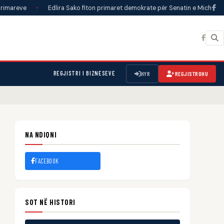
Edlira Sako fiton primaret demokrate për Senatin e Michigan-it
•
Rri
REGJISTRI I BIZNESEVE
HYR
REGJISTROHU
NA NDIQNI
FACEBOOK
SOT NË HISTORI