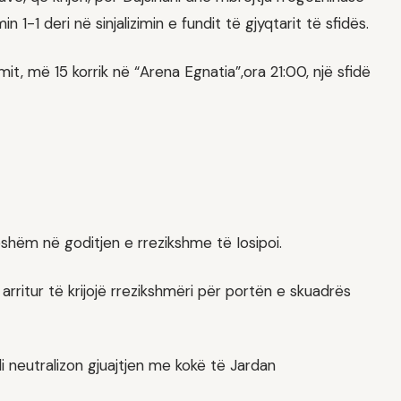
 1-1 deri në sinjalizimin e fundit të gjyqtarit të sfidës.
t, më 15 korrik në “Arena Egnatia”,ora 21:00, një sfidë
shëm në goditjen e rrezikshme të Iosipoi.
 arritur të krijojë rrezikshmëri për portën e skuadrës
ili neutralizon gjuajtjen me kokë të Jardan