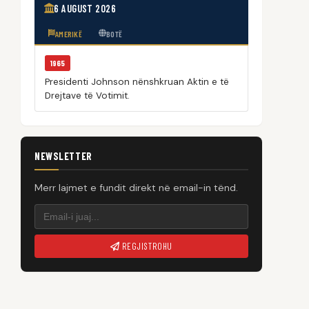
6 AUGUST 2026
AMERIKË
BOTË
1965
Presidenti Johnson nënshkruan Aktin e të
Drejtave të Votimit.
NEWSLETTER
Merr lajmet e fundit direkt në email-in tënd.
REGJISTROHU