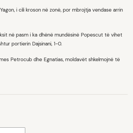
agon, i cili kroson në zonë, por mbrojtja vendase arrin
leksit në pasm i ka dhënë mundësinë Popescut të vihet
ur portierin Dajsinani, 1-0.
së mes Petrocub dhe Egnatias, moldavët shkelmojnë të