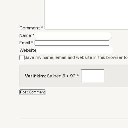
Comment
*
Name
*
Email
*
Website
Save my name, email, and website in this browser f
Verifikim:
Sa bën 3 + 9?
*
Post Comment