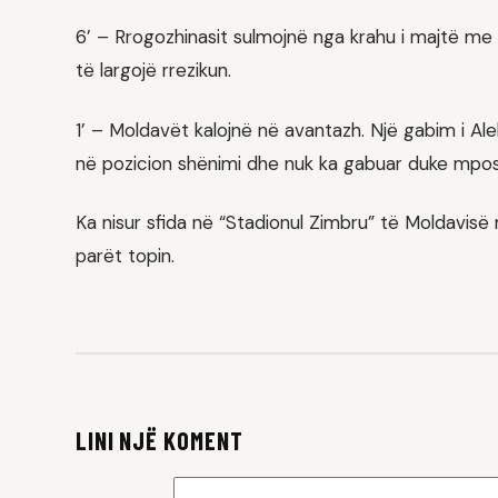
6’ – Rrogozhinasit sulmojnë nga krahu i majtë me Y
të largojë rrezikun.
1’ – Moldavët kalojnë në avantazh. Një gabim i A
në pozicion shënimi dhe nuk ka gabuar duke mposht
Ka nisur sfida në “Stadionul Zimbru” të Moldavi
parët topin.
LINI NJË KOMENT