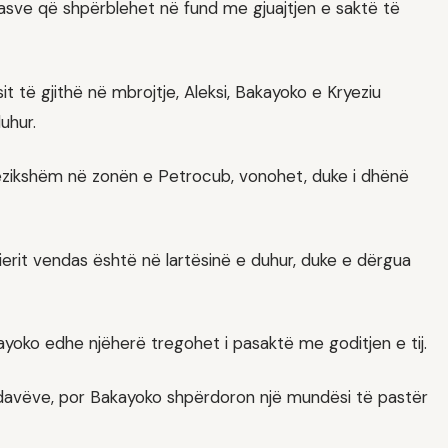
asve që shpërblehet në fund me gjuajtjen e saktë të
t të gjithë në mbrojtje, Aleksi, Bakayoko e Kryeziu
uhur.
rezikshëm në zonën e Petrocub, vonohet, duke i dhënë
tierit vendas është në lartësinë e duhur, duke e dërgua
ayoko edhe njëherë tregohet i pasaktë me goditjen e tij.
davëve, por Bakayoko shpërdoron një mundësi të pastër