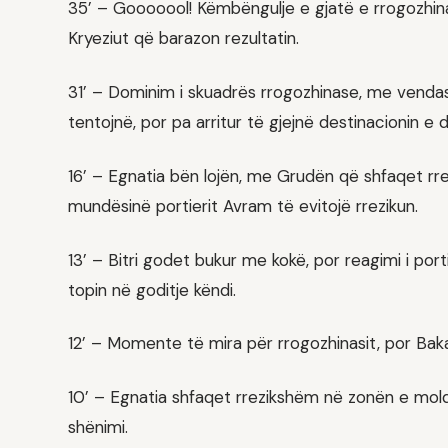
35’ – Gooooool! Këmbëngulje e gjatë e rrogozhin
Kryeziut që barazon rezultatin.
31’ – Dominim i skuadrës rrogozhinase, me vendasi
tentojnë, por pa arritur të gjejnë destinacionin e d
16’ – Egnatia bën lojën, me Grudën që shfaqet r
mundësinë portierit Avram të evitojë rrezikun.
13’ – Bitri godet bukur me kokë, por reagimi i por
topin në goditje këndi.
12’ – Momente të mira për rrogozhinasit, por Bak
10’ – Egnatia shfaqet rrezikshëm në zonën e mol
shënimi.