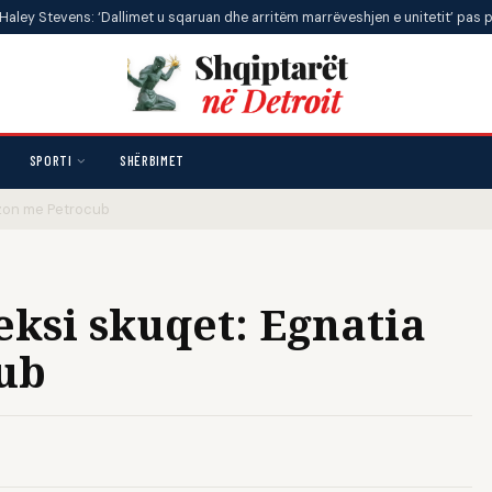
: ‘Dallimet u sqaruan dhe arritëm marrëveshjen e unitetit’ pas primareve
•
SPORTI
SHËRBIMET
azon me Petrocub
eksi skuqet: Egnatia
ub