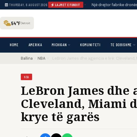
ë SHBA: thotë se furnizimet po rriten
•
Një drejtor fabrike dronësh n
THURSDAY, 6 AUGUST 2026
LAJMET E FUNDIT
54°F
Detroit
HOME
AMERIKA
MICHIGAN
KOMUNITETI
TE DOBISHME
Ballina
›
NBA
›
LeBron James dhe agjencia e lirë: Cleveland, 
NBA
LeBron James dhe ag
Cleveland, Miami d
krye të garës