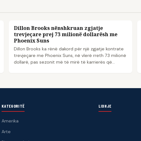
Dillon Brooks nënshkruan zgjatje
NBA
trevjeçare prej 73 milionë dollarësh me
Phoenix Suns
Dillon Brooks ka rënë dakord për një zgjatje kontrate
trevjeçare me Phoenix Suns, në vlerë rreth 73 milionë
dollarë, pas sezonit më të mirë të karrierës që...
KATEGORITË
LIDHJE
Amerika
Arte