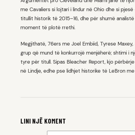
Argumentet pro Cleveland dhe Miami janë të njohur
me Cavaliers si lojtari i lindur në Ohio dhe si pje
titullit historik të 2015–16, dhe për shumë analistë
moment të plotë rrethi.
Megjithatë, 76ers me Joel Embiid, Tyrese Maxey
grup që mund të konkurrojë menjëherë; shtimi i nj
tyre për titull. Sipas Bleacher Report, kjo përb
në Lindje, edhe pse lidhjet historike të LeBron 
LINI NJË KOMENT