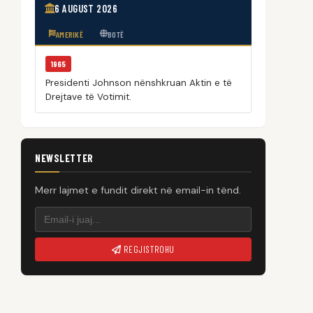
6 AUGUST 2026
AMERIKË
BOTË
1965
Presidenti Johnson nënshkruan Aktin e të
Drejtave të Votimit.
NEWSLETTER
Merr lajmet e fundit direkt në email-in tënd.
REGJISTROHU