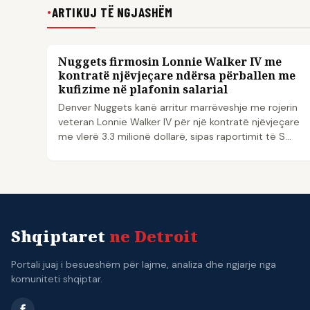
ARTIKUJ TË NGJASHËM
●
Nuggets firmosin Lonnie Walker IV me
NBA
kontratë njëvjeçare ndërsa përballen me
kufizime në plafonin salarial
Denver Nuggets kanë arritur marrëveshje me rojerin
veteran Lonnie Walker IV për një kontratë njëvjeçare
me vlerë 3.3 milionë dollarë, sipas raportimit të S...
Shqiptaret
ne Detroit
Portali juaj i besueshëm për lajme, analiza dhe ngjarje nga
komuniteti shqiptar.