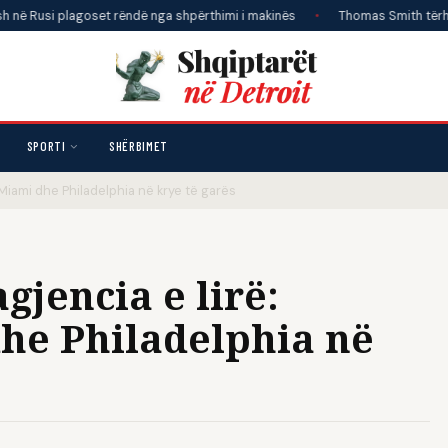
ë Rusi plagoset rëndë nga shpërthimi i makinës
•
Thomas Smith tërhoqi ka
SPORTI
SHËRBIMET
Miami dhe Philadelphia në krye të garës
jencia e lirë:
he Philadelphia në