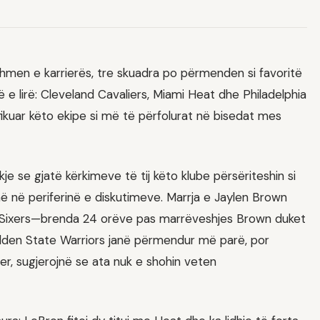
hmen e karrierës, tre skuadra po përmenden si favoritë
në e lirë: Cleveland Cavaliers, Miami Heat dhe Philadelphia
fikuar këto ekipe si më të përfolurat në bisedat mes
je se gjatë kërkimeve të tij këto klube përsëriteshin si
në në periferinë e diskutimeve. Marrja e Jaylen Brown
r Sixers—brenda 24 orëve pas marrëveshjes Brown duket
lden State Warriors janë përmendur më parë, por
er, sugjerojnë se ata nuk e shohin veten