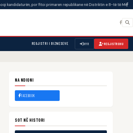
ndidaturën, por fitoi primaren republikane në Distriktin e 8-të të Michiganit
REGJISTRI I BIZNESEVE
HYR
REGJISTROHU
NA NDIQNI
FACEBOOK
SOT NË HISTORI