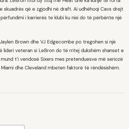
a: LeBron fitoi dy tituj me Heat dhe ka lidhje të forta
së e skuadrës që e zgjodhi në draft. Ai udhëhoqi Cavs drejt
 përfundimi i karrierës te klubi ku nisi do të përbënte një
, Jaylen Brown dhe VJ Edgecombe po tregohen si një
ë lideri veteran si LeBron do të rritej dukshëm shanset e
ërje mund t’i vendosë Sixers mes pretenduesve më seriozë
me Miami dhe Cleveland mbeten faktorë të rëndësishëm.