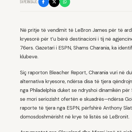
SHPËRNDAJE:
Në pritje të vendimit të LeBron James për të ard
kryesorë për t’u bërë destinacioni i tij në agjenci
76ers. Gazetari i ESPN, Shams Charania, ka identi
klubeve.
Siç raporton Bleacher Report, Charania vuri në duk
alternativa kryesore, ndërsa disa të tjera qëndroj
nga Philadelphia duket se ndryshoi dinamikën pë
se mori seriozisht ofertën e skuadrës—ndërsa Go
raporte të tjera nga ESPN, përfshirë Anthony Slat
domosdoshmërisht në krye të listës së LeBronit.