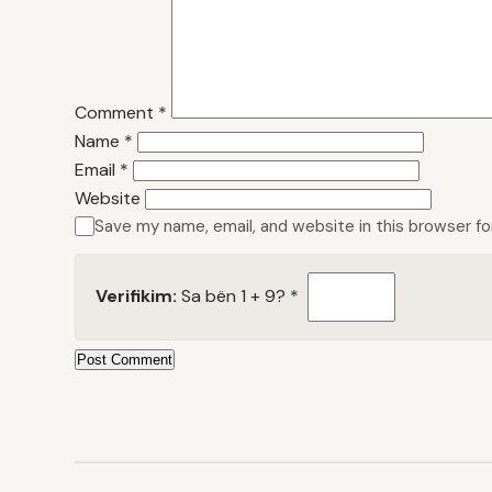
Comment
*
Name
*
Email
*
Website
Save my name, email, and website in this browser f
Verifikim:
Sa bën 1 + 9?
*
Post Comment