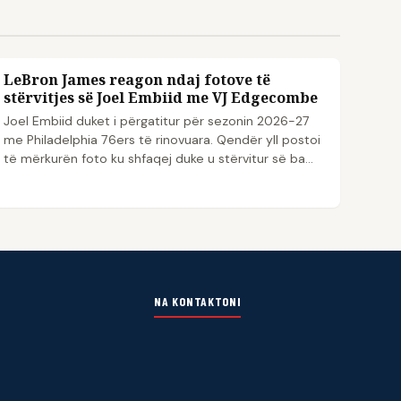
LeBron James reagon ndaj fotove të
NBA
stërvitjes së Joel Embiid me VJ Edgecombe
Joel Embiid duket i përgatitur për sezonin 2026-27
me Philadelphia 76ers të rinovuara. Qendër yll postoi
të mërkurën foto ku shfaqej duke u stërvitur së ba...
NA KONTAKTONI