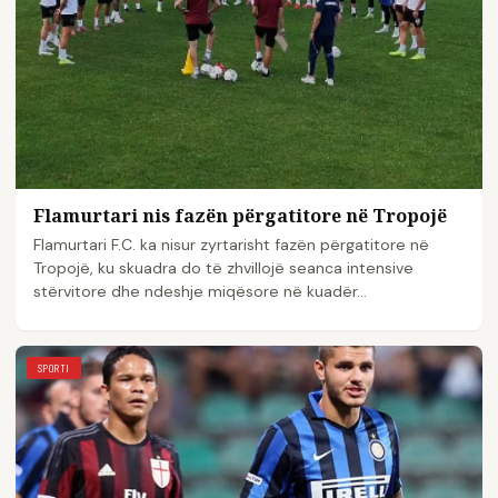
Flamurtari nis fazën përgatitore në Tropojë
Flamurtari F.C. ka nisur zyrtarisht fazën përgatitore në
Tropojë, ku skuadra do të zhvillojë seanca intensive
stërvitore dhe ndeshje miqësore në kuadër…
SPORTI