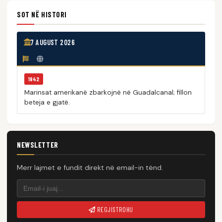
SOT NË HISTORI
7 AUGUST 2026
1942
Marinsat amerikanë zbarkojnë në Guadalcanal; fillon
beteja e gjatë.
NEWSLETTER
Merr lajmet e fundit direkt në email-in tënd.
REGJISTROHU