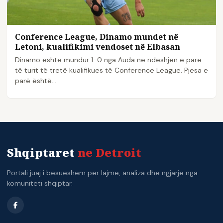
Conference League, Dinamo mundet në
Letoni, kualifikimi vendoset në Elbasan
Dinamo është mundur 1-0 nga Auda në ndeshjen e parë
të turit të tretë kualifikues të Conference League. Pjesa e
parë është…
Shqiptaret
ne Detroit
Portali juaj i besueshëm për lajme, analiza dhe ngjarje nga
komuniteti shqiptar.