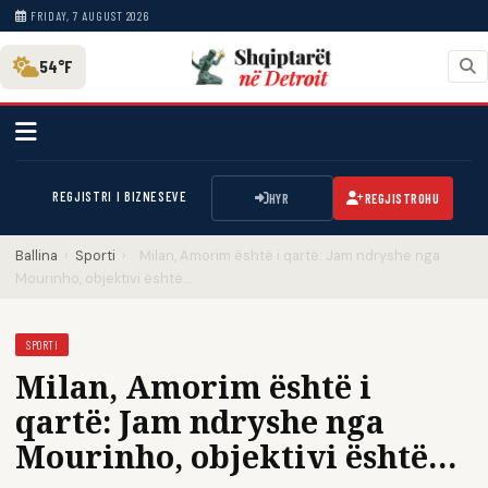
FRIDAY, 7 AUGUST 2026
54°F
REGJISTRI I BIZNESEVE
HYR
REGJISTROHU
Ballina
›
Sporti
›
Milan, Amorim është i qartë: Jam ndryshe nga
Mourinho, objektivi është…
SPORTI
Milan, Amorim është i
qartë: Jam ndryshe nga
Mourinho, objektivi është…