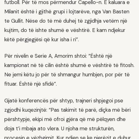
futboll. Për të mos përmendur Capello-n. E kaluara e
Milanit është i gjithë grupi i lojtarëve, nga Van Basten
te Gullit. Nëse do të më duhej të zgjidhja vetëm një
kujtim, do të ishte shumë e vështirë. E kam ndjekur
këtë përgjegjësi që kur isha i ri”.
Për nivelin e Serie A, Amorim shtoi: “Është një
kampionat në të cilin është shumë e vështirë të fitosh.
Ne jemi këtu jo për të shmangur humbjen, por për të
fituar. Është një sfidë”.
Gjatë konferencës për shtyp, trajneri shpjegoi pse
zgjodhi kuqezinjtë: “Pas takimit të parë, diçka më bëri
përshtypje, ekipi më ofroi gjëra që më pëlqyen dhe
doja t’i mbaja ato vlera. U njoha me strukturën,
procesin e vëzhgimit. Kur ndjen se ke njerëzit e duhur