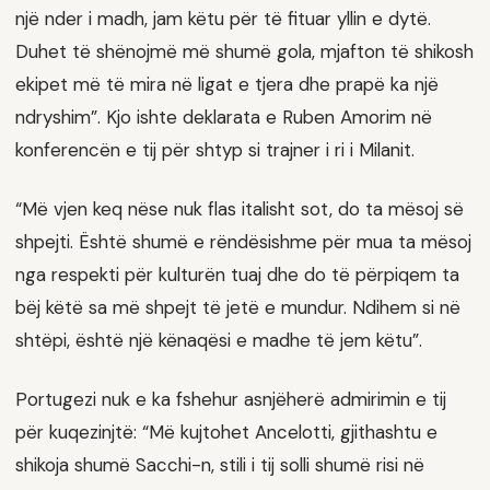
një nder i madh, jam këtu për të fituar yllin e dytë.
Duhet të shënojmë më shumë gola, mjafton të shikosh
ekipet më të mira në ligat e tjera dhe prapë ka një
ndryshim”. Kjo ishte deklarata e Ruben Amorim në
konferencën e tij për shtyp si trajner i ri i Milanit.
“Më vjen keq nëse nuk flas italisht sot, do ta mësoj së
shpejti. Është shumë e rëndësishme për mua ta mësoj
nga respekti për kulturën tuaj dhe do të përpiqem ta
bëj këtë sa më shpejt të jetë e mundur. Ndihem si në
shtëpi, është një kënaqësi e madhe të jem këtu”.
Portugezi nuk e ka fshehur asnjëherë admirimin e tij
për kuqezinjtë: “Më kujtohet Ancelotti, gjithashtu e
shikoja shumë Sacchi-n, stili i tij solli shumë risi në