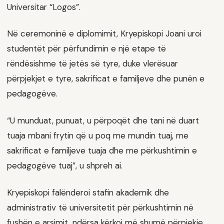
Universitar “Logos”.
Në ceremoninë e diplomimit, Kryepiskopi Joani uroi
studentët për përfundimin e një etape të
rëndësishme të jetës së tyre, duke vlerësuar
përpjekjet e tyre, sakrificat e familjeve dhe punën e
pedagogëve.
“U munduat, punuat, u përpoqët dhe tani në duart
tuaja mbani frytin që u poq me mundin tuaj, me
sakrificat e familjeve tuaja dhe me përkushtimin e
pedagogëve tuaj”, u shpreh ai.
Kryepiskopi falënderoi stafin akademik dhe
administrativ të universitetit për përkushtimin në
fushën e arsimit, ndërsa kërkoi më shumë përpjekje