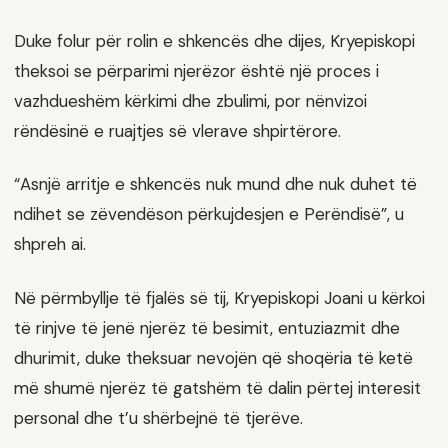
Duke folur për rolin e shkencës dhe dijes, Kryepiskopi
theksoi se përparimi njerëzor është një proces i
vazhdueshëm kërkimi dhe zbulimi, por nënvizoi
rëndësinë e ruajtjes së vlerave shpirtërore.
“Asnjë arritje e shkencës nuk mund dhe nuk duhet të
ndihet se zëvendëson përkujdesjen e Perëndisë”, u
shpreh ai.
Në përmbyllje të fjalës së tij, Kryepiskopi Joani u kërkoi
të rinjve të jenë njerëz të besimit, entuziazmit dhe
dhurimit, duke theksuar nevojën që shoqëria të ketë
më shumë njerëz të gatshëm të dalin përtej interesit
personal dhe t’u shërbejnë të tjerëve.