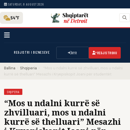
SATURDAY, 8 AUGUST 2026
54°F
REGJISTRI I BIZNESEVE
HYR
REGJISTROHU
Ballina
›
Shqiperia
›
“Mos u ndalni kurrë së zhvilluari, mos u ndalni
kurrë së thelluari” Mesazhi i Kryepiskopit Joani për studentët
SHQIPERIA
“Mos u ndalni kurrë së
zhvilluari, mos u ndalni
kurrë së thelluari” Mesazhi