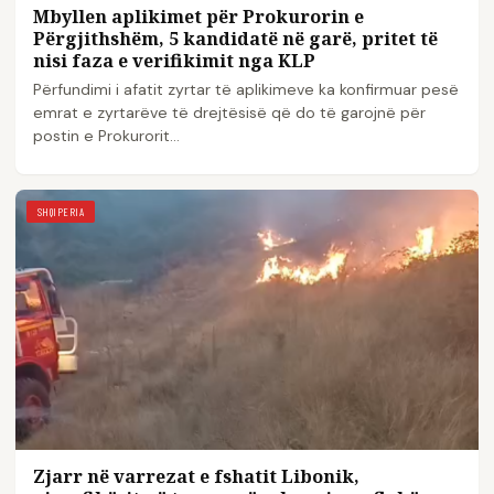
Mbyllen aplikimet për Prokurorin e
Përgjithshëm, 5 kandidatë në garë, pritet të
nisi faza e verifikimit nga KLP
Përfundimi i afatit zyrtar të aplikimeve ka konfirmuar pesë
emrat e zyrtarëve të drejtësisë që do të garojnë për
postin e Prokurorit…
SHQIPERIA
Zjarr në varrezat e fshatit Libonik,