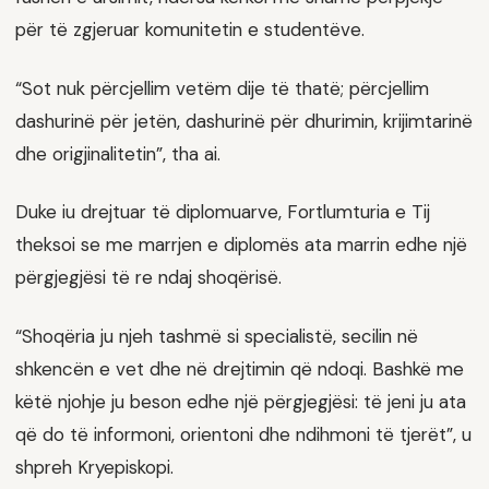
për të zgjeruar komunitetin e studentëve.
“Sot nuk përcjellim vetëm dije të thatë; përcjellim
dashurinë për jetën, dashurinë për dhurimin, krijimtarinë
dhe origjinalitetin”, tha ai.
Duke iu drejtuar të diplomuarve, Fortlumturia e Tij
theksoi se me marrjen e diplomës ata marrin edhe një
përgjegjësi të re ndaj shoqërisë.
“Shoqëria ju njeh tashmë si specialistë, secilin në
shkencën e vet dhe në drejtimin që ndoqi. Bashkë me
këtë njohje ju beson edhe një përgjegjësi: të jeni ju ata
që do të informoni, orientoni dhe ndihmoni të tjerët”, u
shpreh Kryepiskopi.