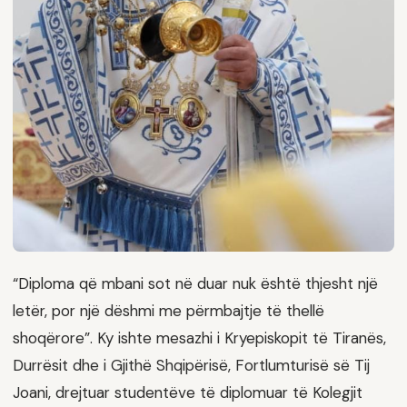
“Diploma që mbani sot në duar nuk është thjesht një
letër, por një dëshmi me përmbajtje të thellë
shoqërore”. Ky ishte mesazhi i Kryepiskopit të Tiranës,
Durrësit dhe i Gjithë Shqipërisë, Fortlumturisë së Tij
Joani, drejtuar studentëve të diplomuar të Kolegjit