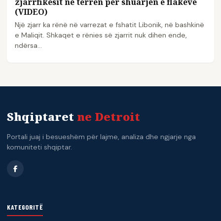
zjarrfikësit në terren për shuarjen e flakëve
(VIDEO)
Një zjarr ka rënë në varrezat e fshatit Libonik, në bashkinë
e Maliqit. Shkaqet e rënies së zjarrit nuk dihen ende,
ndërsa…
Shqiptaret
ne Detroit
Portali juaj i besueshëm për lajme, analiza dhe ngjarje nga
komuniteti shqiptar.
KATEGORITË