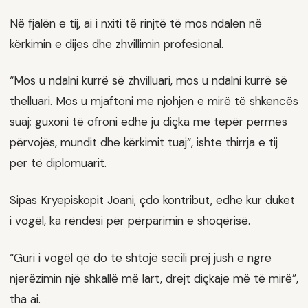
Në fjalën e tij, ai i nxiti të rinjtë të mos ndalen në
kërkimin e dijes dhe zhvillimin profesional.
“Mos u ndalni kurrë së zhvilluari, mos u ndalni kurrë së
thelluari. Mos u mjaftoni me njohjen e mirë të shkencës
suaj; guxoni të ofroni edhe ju diçka më tepër përmes
përvojës, mundit dhe kërkimit tuaj”, ishte thirrja e tij
për të diplomuarit.
Sipas Kryepiskopit Joani, çdo kontribut, edhe kur duket
i vogël, ka rëndësi për përparimin e shoqërisë.
“Guri i vogël që do të shtojë secili prej jush e ngre
njerëzimin një shkallë më lart, drejt diçkaje më të mirë”,
tha ai.