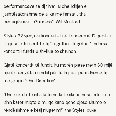
performancave të tij “live”, si dhe lidhjen e
jashtëzakonshme që ai ka me fansat”, tha
përfaqësuesi i “Guinness”, Will Munford.
Styles, 32 vjeç, nisi koncertet në Londër më 12 qershor,
si pjesë e turneut të tij “Together, Together”, ndërsa
koncerti i fundit u zhvillua të shtunën.
Gjatë koncertit të fundit, ku morën pjesë rreth 80 mijë
njerëz, këngëtari u ndal për të kujtuar periudhën e tij
me grupin “One Direction”.
“Unë nuk do të isha këtu në këtë skenë nëse nuk do të
ishin katër miqtë e mi, që kanë qenë pjesë shumë e
rëndësishme e këtij rrugëtimi”, tha Styles, duke