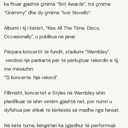
ka fituar gjashtë çmime “Brit Awards”, tre çmime
“Grammy” dhe dy çmime “Ivor Novello”.
Albumi i tij i katërt, “Kiss All The Time. Disco,
Occasionally”, u publikua në janar.
Përpara koncertit të fundit, stadiumi “Wembley”,
vendosi një pankartë për të përkujtuar rekordin e tij,
me mesazhin:
“12 koncerte. Një rekord”.
Fillimisht, koncertet e Styles në Wembley ishin
planifikuar të ishin vetëm gjashtë net, por numri u
dyfishua për shkak të kërkesës së madhe nga fansat.
Në këtë turne, këngëtari ka zgjedhur të performojë