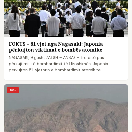
FOKUS – 81 vjet nga Nagasaki: Japonia
përkujton viktimat e bombës atomike
NAGASAKI, 9 gusht /ATSH – ANSA/ – Tre ditë pas
përkujtimit të bombardimit të Hiroshimës, Japonia
përkujton 81-vjetorin e bombardimit atomik të…
BOTA