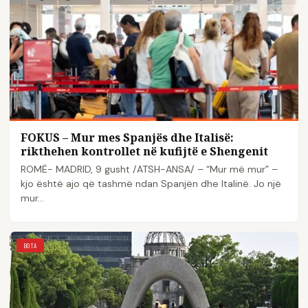
FOKUS – Mur mes Spanjës dhe Italisë:
rikthehen kontrollet në kufijtë e Shengenit
ROMË- MADRID, 9 gusht /ATSH-ANSA/ – “Mur më mur” –
kjo është ajo që tashmë ndan Spanjën dhe Italinë. Jo një
mur…
BOTA