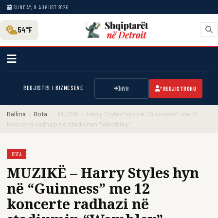
SUNDAY, 9 AUGUST 2026
54°F
REGJISTRI I BIZNESEVE
HYR
REGJISTROHU
Ballina
›
Bota
›
MUZIKË – Harry Styles hyn në “Guinness” me 12
koncerte radhazi në stadiumin “Wembley”
BOTA
MUZIKË – Harry Styles hyn
në “Guinness” me 12
koncerte radhazi në