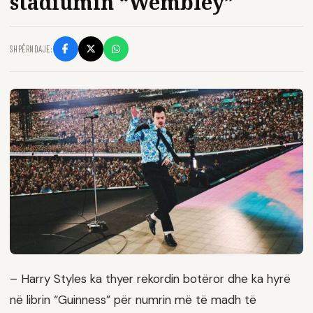
stadiumin “Wembley”
SHPËRNDAJE:
– Harry Styles ka thyer rekordin botëror dhe ka hyrë
në librin “Guinness” për numrin më të madh të