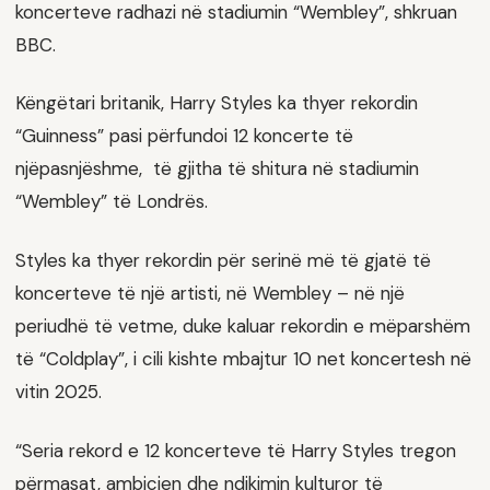
koncerteve radhazi në stadiumin “Wembley”, shkruan
BBC.
Këngëtari britanik, Harry Styles ka thyer rekordin
“Guinness” pasi përfundoi 12 koncerte të
njëpasnjëshme, të gjitha të shitura në stadiumin
“Wembley” të Londrës.
Styles ka thyer rekordin për serinë më të gjatë të
koncerteve të një artisti, në Wembley – në një
periudhë të vetme, duke kaluar rekordin e mëparshëm
të “Coldplay”, i cili kishte mbajtur 10 net koncertesh në
vitin 2025.
“Seria rekord e 12 koncerteve të Harry Styles tregon
përmasat, ambicien dhe ndikimin kulturor të