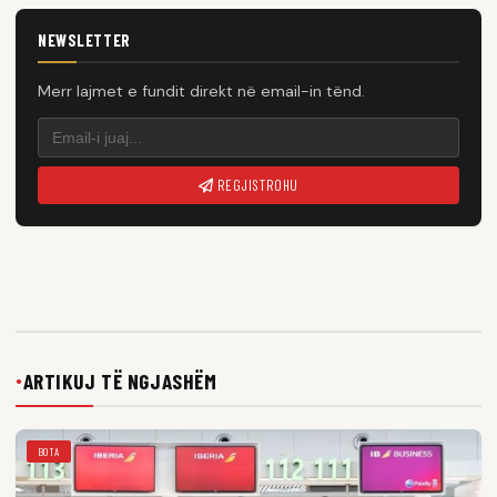
NEWSLETTER
Merr lajmet e fundit direkt në email-in tënd.
REGJISTROHU
ARTIKUJ TË NGJASHËM
●
BOTA