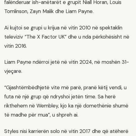
falënderuar ish-anëtarët e grupit Niall Horan, Louis
Tomlinson, Zayn Malik dhe Liam Payne.
Ai kujtoi se grupi u krijua në vitin 2010 në spektaklin
televiziv “The X Factor UK” dhe u nda përkohësisht në
vitin 2016.
Liam Payne ndërroi jetë në vitin 2024, në moshën 31-
vjeçare.
“Gjashtëmbëdhjetë vite më parë, pranë këtij vendi, u
futa në një grup që ndryshoi jetën time. Sa herë
rikthehem në Wembley, kjo ka një domethënie shumë
të madhe për mua”, u shpreh ai.
Styles nisi karrierën solo në vitin 2017 dhe që atëherë