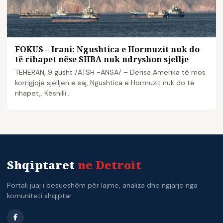
FOKUS – Irani: Ngushtica e Hormuzit nuk do
të rihapet nëse SHBA nuk ndryshon sjellje
TEHERAN, 9 gusht /ATSH -ANSA/ – Derisa Amerika të mos
korrigjojë sjelljen e saj, Ngushtica e Hormuzit nuk do të
rihapet,. Këshilli…
Shqiptaret
ne Detroit
Portali juaj i besueshëm për lajme, analiza dhe ngjarje nga
komuniteti shqiptar.