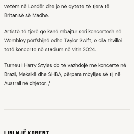
vetëm në Londër dhe jo në qytete të tjera të
Britanisë së Madhe.
Artistë të tjerë që kanë mbajtur seri koncertesh në
Wembley përfshijnë edhe Taylor Swift, e cila zhvilloi
tetë koncerte në stadium në vitin 2024.
Turneu i Harry Styles do të vazhdojë me koncerte në
Brazil, Meksikë dhe SHBA, përpara mbylljes së tij në
Australi në dhjetor. /
LINI NJË KOMENT