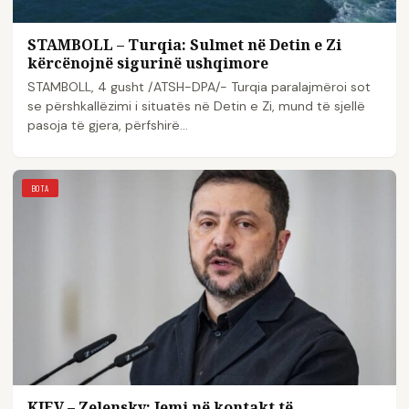
STAMBOLL – Turqia: Sulmet në Detin e Zi
kërcënojnë sigurinë ushqimore
STAMBOLL, 4 gusht /ATSH-DPA/- Turqia paralajmëroi sot
se përshkallëzimi i situatës në Detin e Zi, mund të sjellë
pasoja të gjera, përfshirë…
BOTA
KIEV – Zelensky: Jemi në kontakt të