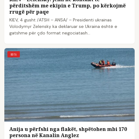
përditshëm me ekipin e Trump, po kërkojmë
rrugë për paqe
KIEV, 4 gusht /ATSH – ANSA/ – Presidenti ukrainas
Volodymyr Zelensky ka deklaruar se Ukraina është e
gatshme për çdo format negociatash…
BOTA
Anija u përfshi nga flakët, shpëtohen mbi 170
persona në Kanalin Anglez