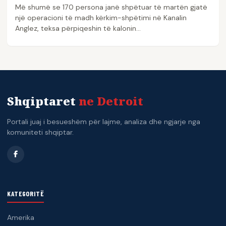
Më shumë se 170 persona janë shpëtuar të martën gjatë
një operacioni të madh kërkim-shpëtimi në Kanalin
Anglez, teksa përpiqeshin të kalonin…
Shqiptaret
ne Detroit
Portali juaj i besueshëm për lajme, analiza dhe ngjarje nga
komuniteti shqiptar.
KATEGORITË
Amerika