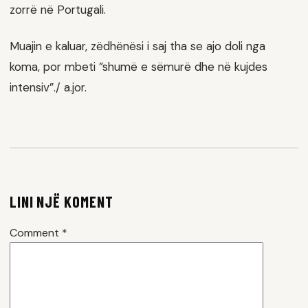
zorrë në Portugali.
Muajin e kaluar, zëdhënësi i saj tha se ajo doli nga
koma, por mbeti ”shumë e sëmurë dhe në kujdes
intensiv”./ a.jor.
LINI NJË KOMENT
Comment
*