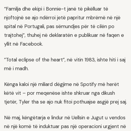
“Familja dhe ekipi i Bonnie-t janë të pikëlluar të
njoftojnë se ajo ndërroi jetë papritur mbrëmë në një
spital në Portugali, pas sëmundjes për të cilën po
trajtohej”, thuhej në deklaratën e publikuar në faqen e
yllit në Facebook.
”Total eclipse of the heart”, në vitin 1983, ishte hiti i saj
më i madh.
Kënga kaloi një miliard dëgjime në Spotify më herët
këtë vit – por meqenëse ishte shkruar nga dikush
tjetër, Tyler tha se ajo nuk fitoi pothuajse asgjë prej saj.
Në maj, këngëtarja e lindur në Uellsin e Jugut u vendos
në një komë të induktuar pas një operacioni urgjent në