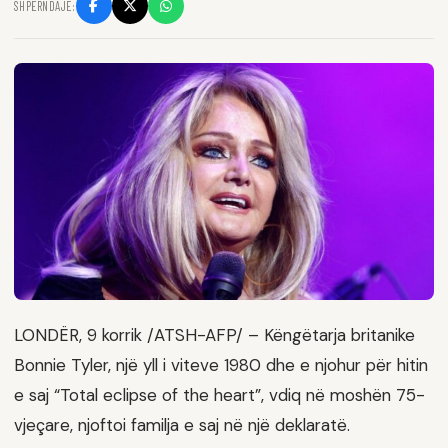
SHPËRNDAJE:
LONDËR, 9 korrik /ATSH-AFP/ – Këngëtarja britanike
Bonnie Tyler, një yll i viteve 1980 dhe e njohur për hitin
e saj “Total eclipse of the heart”, vdiq në moshën 75-
vjeçare, njoftoi familja e saj në një deklaratë.