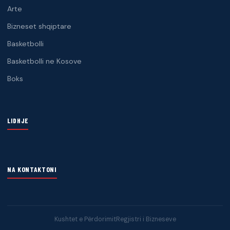
Arte
Bizneset shqiptare
Basketbolli
Basketbolli ne Kosove
Boks
LIDHJE
NA KONTAKTONI
Kushtet e Përdorimit
Regjistri i Bizneseve