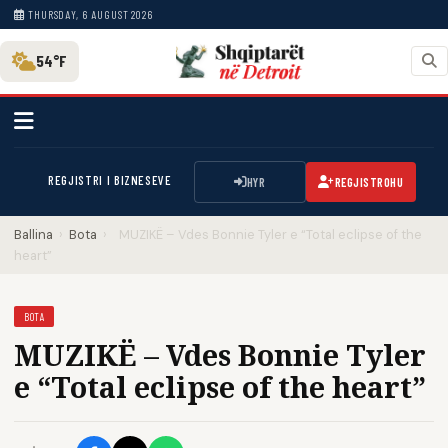
THURSDAY, 6 AUGUST 2026
54°F
REGJISTRI I BIZNESEVE
HYR
REGJISTROHU
Ballina
›
Bota
›
MUZIKË – Vdes Bonnie Tyler e “Total eclipse of the
heart”
BOTA
MUZIKË – Vdes Bonnie Tyler
e “Total eclipse of the heart”