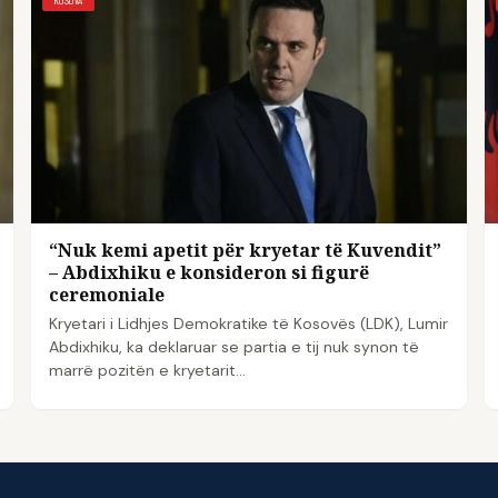
“Nuk kemi apetit për kryetar të Kuvendit”
– Abdixhiku e konsideron si figurë
ceremoniale
Kryetari i Lidhjes Demokratike të Kosovës (LDK), Lumir
Abdixhiku, ka deklaruar se partia e tij nuk synon të
marrë pozitën e kryetarit…