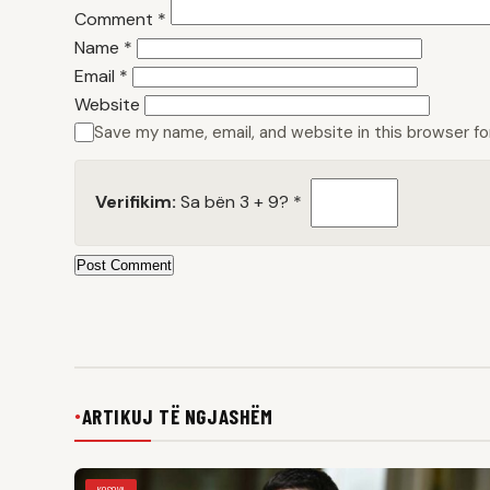
Comment
*
Name
*
Email
*
Website
Save my name, email, and website in this browser f
Verifikim:
Sa bën 3 + 9?
*
Post Comment
ARTIKUJ TË NGJASHËM
●
KOSOVA