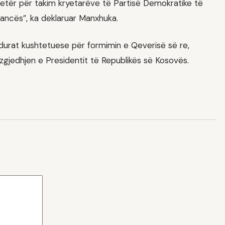
 letër për takim kryetarëve të Partisë Demokratike të
ancës”, ka deklaruar Manxhuka.
cedurat kushtetuese për formimin e Qeverisë së re,
zgjedhjen e Presidentit të Republikës së Kosovës.