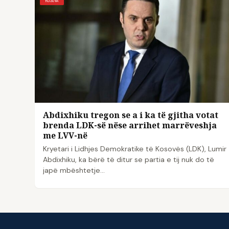
Abdixhiku tregon se a i ka të gjitha votat
brenda LDK-së nëse arrihet marrëveshja
me LVV-në
Kryetari i Lidhjes Demokratike të Kosovës (LDK), Lumir
Abdixhiku, ka bërë të ditur se partia e tij nuk do të
japë mbështetje…