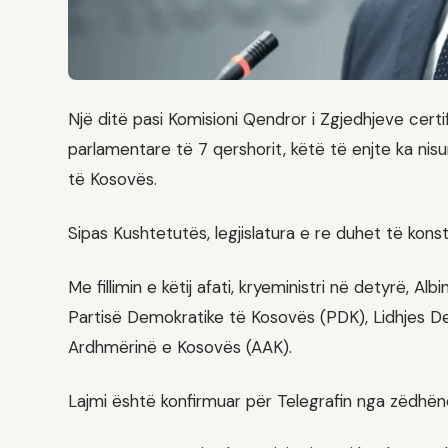
Një ditë pasi Komisioni Qendror i Zgjedhjeve certi
parlamentare të 7 qershorit, këtë të enjte ka nisu
të Kosovës.
Sipas Kushtetutës, legjislatura e re duhet të kon
Me fillimin e këtij afati, kryeministri në detyrë, Al
Partisë Demokratike të Kosovës (PDK), Lidhjes 
Ardhmërinë e Kosovës (AAK).
Lajmi është konfirmuar për Telegrafin nga zëdhënë