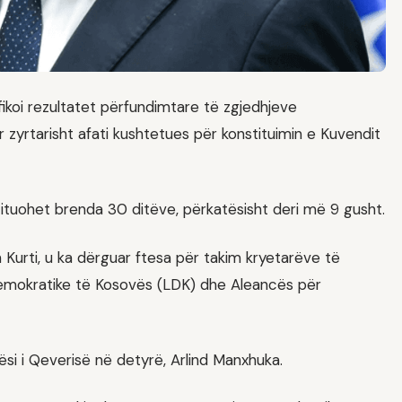
fikoi rezultatet përfundimtare të zgjedhjeve
r zyrtarisht afati kushtetues për konstituimin e Kuvendit
stituohet brenda 30 ditëve, përkatësisht deri më 9 gusht.
bin Kurti, u ka dërguar ftesa për takim kryetarëve të
Demokratike të Kosovës (LDK) dhe Aleancës për
si i Qeverisë në detyrë, Arlind Manxhuka.