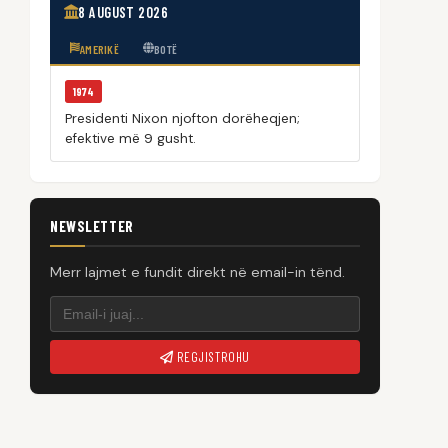
8 AUGUST 2026
AMERIKË
BOTË
1974
Presidenti Nixon njofton dorëheqjen;
efektive më 9 gusht.
NEWSLETTER
Merr lajmet e fundit direkt në email-in tënd.
REGJISTROHU