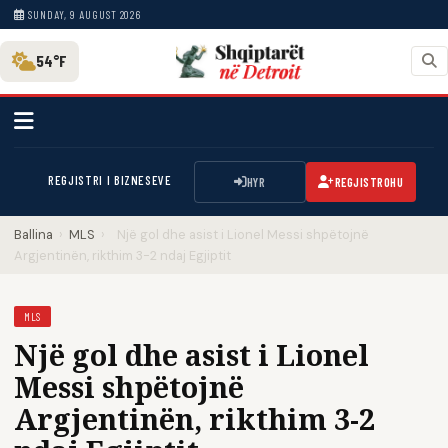
SUNDAY, 9 AUGUST 2026
54°F
REGJISTRI I BIZNESEVE
HYR
REGJISTROHU
Ballina
›
MLS
›
Një gol dhe asist i Lionel Messi shpëtojnë
Argjentinën, rikthim 3-2 ndaj Egjiptit
MLS
Një gol dhe asist i Lionel
Messi shpëtojnë
Argjentinën, rikthim 3-2