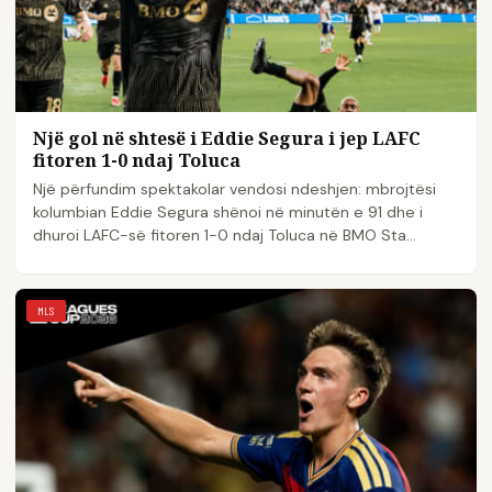
Një gol në shtesë i Eddie Segura i jep LAFC
fitoren 1-0 ndaj Toluca
Një përfundim spektakolar vendosi ndeshjen: mbrojtësi
kolumbian Eddie Segura shënoi në minutën e 91 dhe i
dhuroi LAFC-së fitoren 1-0 ndaj Toluca në BMO Sta...
MLS