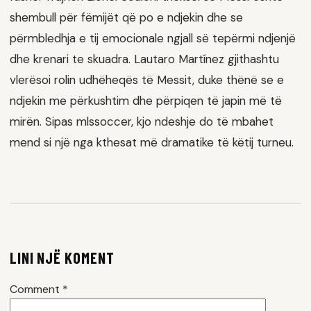
shembull për fëmijët që po e ndjekin dhe se
përmbledhja e tij emocionale ngjall së tepërmi ndjenjë
dhe krenari te skuadra. Lautaro Martínez gjithashtu
vlerësoi rolin udhëheqës të Messit, duke thënë se e
ndjekin me përkushtim dhe përpiqen të japin më të
mirën. Sipas mlssoccer, kjo ndeshje do të mbahet
mend si një nga kthesat më dramatike të këtij turneu.
LINI NJË KOMENT
Comment
*