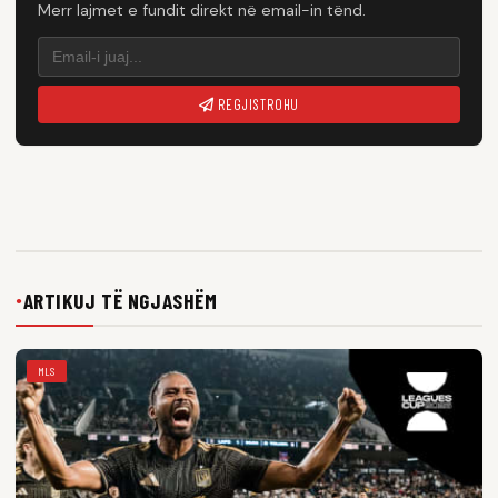
Merr lajmet e fundit direkt në email-in tënd.
REGJISTROHU
ARTIKUJ TË NGJASHËM
●
MLS