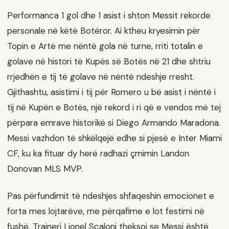
Performanca 1 gol dhe 1 asist i shton Messit rekorde
personale në këtë Botëror. Ai ktheu kryesimin për
Topin e Artë me nëntë gola në turne, rriti totalin e
golave në histori të Kupës së Botës në 21 dhe shtriu
rrjedhën e tij të golave në nëntë ndeshje rresht.
Gjithashtu, asistimi i tij për Romero u bë asist i nëntë i
tij në Kupën e Botës, një rekord i ri që e vendos më tej
përpara emrave historikë si Diego Armando Maradona.
Messi vazhdon të shkëlqejë edhe si pjesë e Inter Miami
CF, ku ka fituar dy herë radhazi çmimin Landon
Donovan MLS MVP.
Pas përfundimit të ndeshjes shfaqeshin emocionet e
forta mes lojtarëve, me përqafime e lot festimi në
fushë. Trajneri Lionel Scaloni theksoi se Messi është