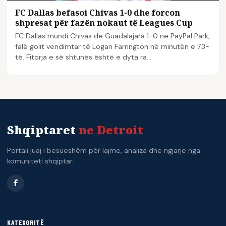
FC Dallas befasoi Chivas 1-0 dhe forcon
shpresat për fazën nokaut të Leagues Cup
FC Dallas mundi Chivas de Guadalajara 1-0 në PayPal Park,
falë golit vendimtar të Logan Farrington në minutën e 73-
të. Fitorja e së shtunës është e dyta ra...
Shqiptaret
ne Detroit
Portali juaj i besueshëm për lajme, analiza dhe ngjarje nga
komuniteti shqiptar.
KATEGORITË