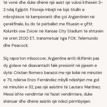
të vonë dhe duke dhënë një asist që vulosi kthesën 3-
2 ndaj Egjiptit. Fitoreja mbajti në lojë titullin e
mbrojtësve të kampionatit dhe çoi Argjentinën në
çerekfinale, ku do të përballet me fituesin e çiftit
Kolumbi ose Zvicër në Kansas City Stadium të shtunën
në orën 21:00 ET, transmetuar nga FOX, Telemundo
dhe Peacock.
Siç raporton mlssoccer, Argjentina arriti rikthimin pas
dy golave në disavantazh falë presionit në pjesën e
dytë: Cristian Romero barazoi me një kokë në minutën
e 79, ndërsa Enzo Fernández mbylli ndeshjen me gol
në minutën e 92, pas një asistimi të Lautaro Martínez.
Messi ishte vendimtar në fazat vendimtare, duke
shënuar dhe dhënë asistin që ndezi përmbysjen.