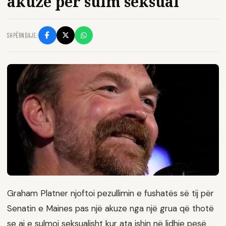
akuze për sulm seksual
SHPËRNDAJE:
Graham Platner njoftoi pezullimin e fushatës së tij për
Senatin e Maines pas një akuze nga një grua që thotë
se ai e sulmoi seksualisht kur ata ishin në lidhje pesë