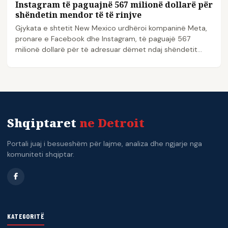
Instagram të paguajnë 567 milionë dollarë për
shëndetin mendor të të rinjve
Gjykata e shtetit New Mexico urdhëroi kompaninë Meta,
pronare e Facebook dhe Instagram, të paguajë 567
milionë dollarë për të adresuar dëmet ndaj shëndetit...
Shqiptaret
ne Detroit
Portali juaj i besueshëm për lajme, analiza dhe ngjarje nga
komuniteti shqiptar.
KATEGORITË