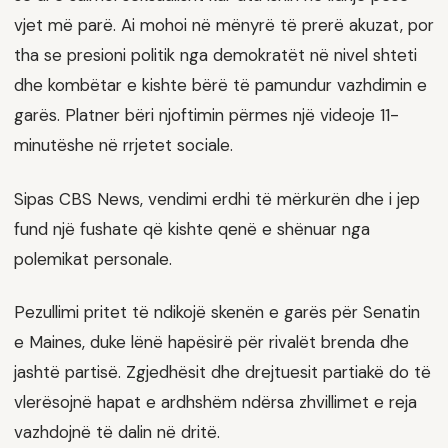
vjet më parë. Ai mohoi në mënyrë të prerë akuzat, por
tha se presioni politik nga demokratët në nivel shteti
dhe kombëtar e kishte bërë të pamundur vazhdimin e
garës. Platner bëri njoftimin përmes një videoje 11-
minutëshe në rrjetet sociale.
Sipas CBS News, vendimi erdhi të mërkurën dhe i jep
fund një fushate që kishte qenë e shënuar nga
polemikat personale.
Pezullimi pritet të ndikojë skenën e garës për Senatin
e Maines, duke lënë hapësirë për rivalët brenda dhe
jashtë partisë. Zgjedhësit dhe drejtuesit partiakë do të
vlerësojnë hapat e ardhshëm ndërsa zhvillimet e reja
vazhdojnë të dalin në dritë.