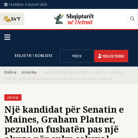
THURSDAY, 6 AUGUST 2026
54°F
REGJISTRI I BIZNESEVE
HYR
REGJISTROHU
Ballina
›
Amerika
›
Një kandidat për Senatin e Maines, Graham
Platner, pezullon fushatën pas një akuze për sulm seksual
AMERIKA
Një kandidat për Senatin e
Maines, Graham Platner,
pezullon fushatën pas një