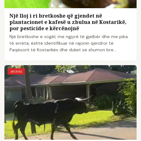
Një lloj i ri bretkoshe që gjendet në
plantacionet e kafesë u zbulua në Kostarikë,
por pesticide e kërcënojnë
Një bretkoshe e vogël, me ngjyrë të gjelbër dhe me pika
të errëta, është identifikuar në rajonin qendror të
Paqësorit të Kostarikës dhe duket se shumon bre...
AMERIKA