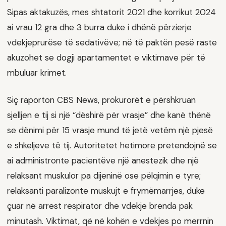
Sipas aktakuzës, mes shtatorit 2021 dhe korrikut 2024
ai vrau 12 gra dhe 3 burra duke i dhënë përzierje
vdekjeprurëse të sedativëve; në të paktën pesë raste
akuzohet se dogji apartamentet e viktimave për të
mbuluar krimet.
Siç raporton CBS News, prokurorët e përshkruan
sjelljen e tij si një “dëshirë për vrasje” dhe kanë thënë
se dënimi për 15 vrasje mund të jetë vetëm një pjesë
e shkeljeve të tij. Autoritetet hetimore pretendojnë se
ai administronte pacientëve një anestezik dhe një
relaksant muskulor pa dijeninë ose pëlqimin e tyre;
relaksanti paralizonte muskujt e frymëmarrjes, duke
çuar në arrest respirator dhe vdekje brenda pak
minutash. Viktimat, që në kohën e vdekjes po merrnin