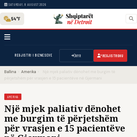
SATURDAY, 8 AUGUST 2026
54°F
REGJISTRI I BIZNESEVE
HYR
REGJISTROHU
Ballina
›
Amerika
›
Një mjek paliativ dënohet me burgim të
përjetshëm për vrasjen e 15 pacientëve në Gjermani
AMERIKA
Një mjek paliativ dënohet
me burgim të përjetshëm
për vrasjen e 15 pacientëve