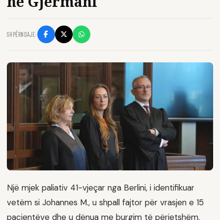
në Gjermani
SHPËRNDAJE:
Një mjek paliativ 41-vjeçar nga Berlini, i identifikuar
vetëm si Johannes M., u shpall fajtor për vrasjen e 15
pacientëve dhe u dënua me burgim të përjetshëm.