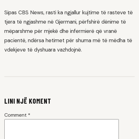
Sipas CBS News, rasti ka ngjallur kujtime të rasteve të
tjera të ngjashme në Gjermani, përfshirë dënime të
mëparshme për mjekë dhe infermierë që vranë
pacientë, ndërsa hetimet për shuma më të mëdha të
vdekjeve të dyshuara vazhdojnë.
LINI NJË KOMENT
Comment
*