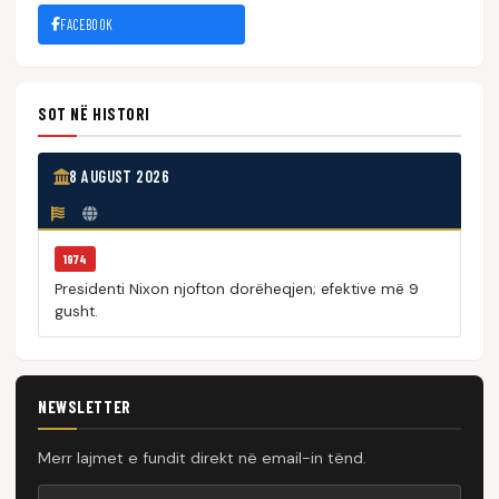
FACEBOOK
SOT NË HISTORI
8 AUGUST 2026
1974
Presidenti Nixon njofton dorëheqjen; efektive më 9
gusht.
NEWSLETTER
Merr lajmet e fundit direkt në email-in tënd.