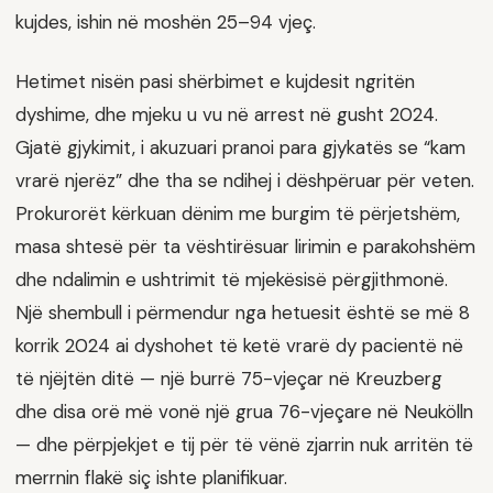
kujdes, ishin në moshën 25–94 vjeç.
Hetimet nisën pasi shërbimet e kujdesit ngritën
dyshime, dhe mjeku u vu në arrest në gusht 2024.
Gjatë gjykimit, i akuzuari pranoi para gjykatës se “kam
vrarë njerëz” dhe tha se ndihej i dëshpëruar për veten.
Prokurorët kërkuan dënim me burgim të përjetshëm,
masa shtesë për ta vështirësuar lirimin e parakohshëm
dhe ndalimin e ushtrimit të mjekësisë përgjithmonë.
Një shembull i përmendur nga hetuesit është se më 8
korrik 2024 ai dyshohet të ketë vrarë dy pacientë në
të njëjtën ditë — një burrë 75-vjeçar në Kreuzberg
dhe disa orë më vonë një grua 76-vjeçare në Neukölln
— dhe përpjekjet e tij për të vënë zjarrin nuk arritën të
merrnin flakë siç ishte planifikuar.