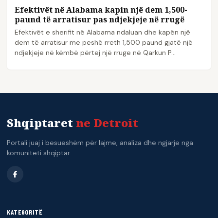
Efektivët në Alabama kapin një dem 1,500-
paund të arratisur pas ndjekjeje në rrugë
Efektivët e sherifit në Alabama ndaluan dhe kapën një
dem të arratisur me peshë rreth 1,500 paund gjatë një
ndjekjeje në këmbë përtej një rruge në Qarkun P...
Shqiptaret
ne Detroit
Portali juaj i besueshëm për lajme, analiza dhe ngjarje nga
komuniteti shqiptar.
KATEGORITË