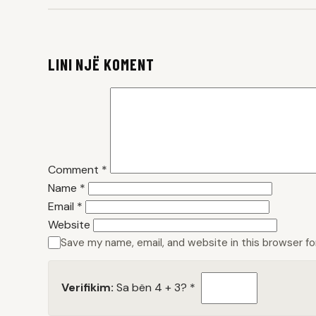
LINI NJË KOMENT
Comment
*
Name
*
Email
*
Website
Save my name, email, and website in this browser f
Verifikim:
Sa bën 4 + 3?
*