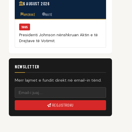
6 AUGUST 2026
AMERIKË
BOTË
1965
Presidenti Johnson nënshkruan Aktin e të
Drejtave të Votimit.
NEWSLETTER
Merr lajmet e fundit direkt në email-in tënd.
REGJISTROHU