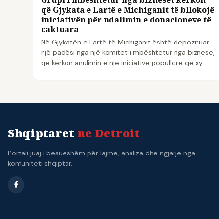
që Gjykata e Lartë e Michiganit të bllokojë
iniciativën për ndalimin e donacioneve të
caktuara
Në Gjykatën e Lartë të Michiganit është depozituar
një padësi nga një komitet i mbështetur nga biznese,
që kërkon anulimin e një iniciative popullore që sy...
Shqiptaret
ne Detroit
Portali juaj i besueshëm për lajme, analiza dhe ngjarje nga
komuniteti shqiptar.