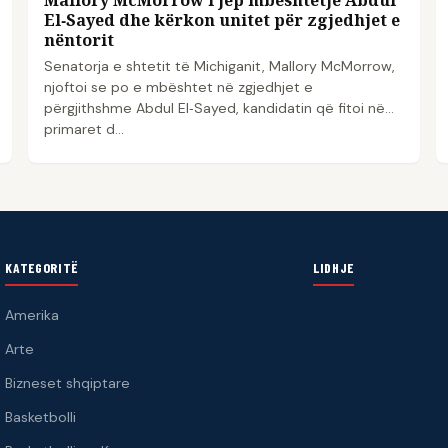
El‑Sayed dhe kërkon unitet për zgjedhjet e
nëntorit
Senatorja e shtetit të Michiganit, Mallory McMorrow,
njoftoi se po e mbështet në zgjedhjet e
përgjithshme Abdul El‑Sayed, kandidatin që fitoi në
primaret d...
KATEGORITË
LIDHJE
Amerika
Arte
Bizneset shqiptare
Basketbolli