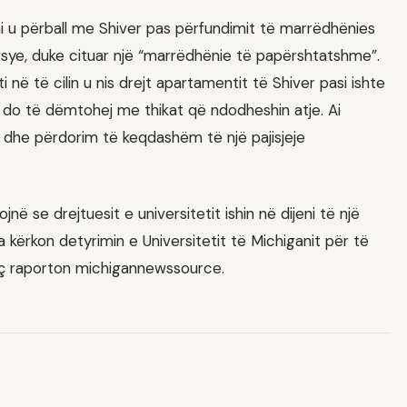
ai u përball me Shiver pas përfundimit të marrëdhënies
rsye, duke cituar një “marrëdhënie të papërshtatshme”.
i në të cilin u nis drejt apartamentit të Shiver pasi ishte
 do të dëmtohej me thikat që ndodheshin atje. Ai
me dhe përdorim të keqdashëm të një pajisjeje
ë se drejtuesit e universitetit ishin në dijeni të një
kërkon detyrimin e Universitetit të Michiganit për të
 siç raporton michigannewssource.