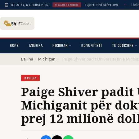
 se planifikoi për javë ndezjen e një zjarri shkatërrues
•
Haley Stevens: 
THURSDAY, 6 AUGUST 2026
LAJMET E FUNDIT
54°F
Detroit
HOME
AMERIKA
MICHIGAN
KOMUNITETI
TE DOBISHME
Ballina
›
Michigan
›
Paige Shiver padit Universitetin e Michig
MICHIGAN
Paige Shiver padit 
Michiganit për dok
prej 12 milionë dol