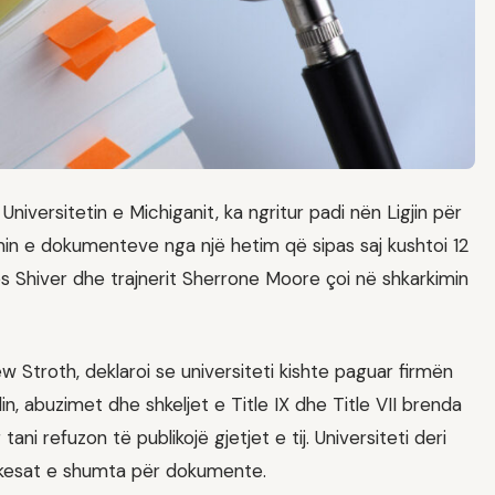
 Universitetin e Michiganit, ka ngritur padi nën Ligjin për
imin e dokumenteve nga një hetim që sipas saj kushtoi 12
s Shiver dhe trajnerit Sherrone Moore çoi në shkarkimin
 Stroth, deklaroi se universiteti kishte paguar firmën
n, abuzimet dhe shkeljet e Title IX dhe Title VII brenda
ni refuzon të publikojë gjetjet e tij. Universiteti deri
rkesat e shumta për dokumente.