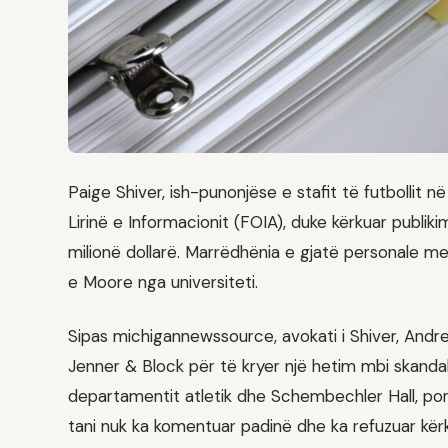
Paige Shiver, ish-punonjëse e stafit të futbollit në
Lirinë e Informacionit (FOIA), duke kërkuar publik
milionë dollarë. Marrëdhënia e gjatë personale me
e Moore nga universiteti.
Sipas michigannewssource, avokati i Shiver, Andrew
Jenner & Block për të kryer një hetim mbi skandali
departamentit atletik dhe Schembechler Hall, por ta
tani nuk ka komentuar padinë dhe ka refuzuar kë