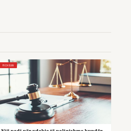
MICHIGAN
Një padi për vdekje të paligjshme kundër