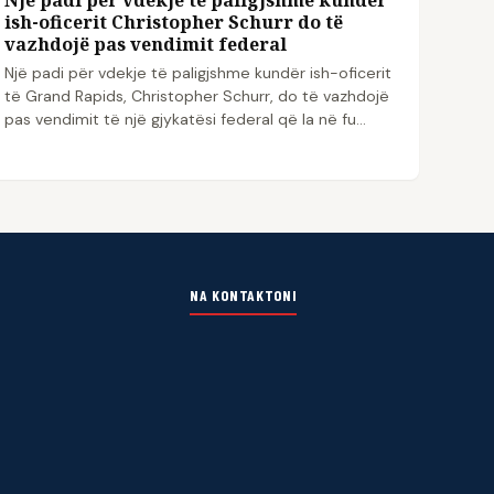
ish-oficerit Christopher Schurr do të
vazhdojë pas vendimit federal
Një padi për vdekje të paligjshme kundër ish-oficerit
të Grand Rapids, Christopher Schurr, do të vazhdojë
pas vendimit të një gjykatësi federal që la në fu...
NA KONTAKTONI