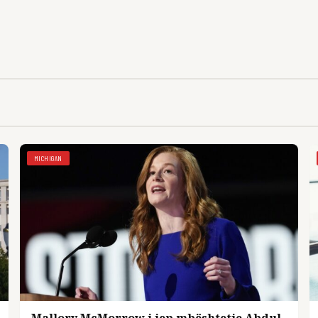
MICHIGAN
Mallory McMorrow i jep mbështetje Abdul