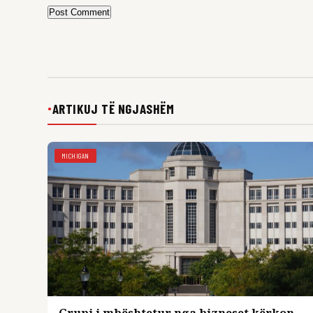
Post Comment
ARTIKUJ TË NGJASHËM
●
MICHIGAN
Grupi i mbështetur nga bizneset kërkon