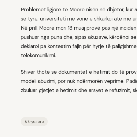
Problemet ligjore të Moore nisën në dhjetor, kur 
së tyre; universiteti më vonë e shkarkoi atë me a
Në prill, Moore mori 18 muaj provë pas një incident
pushuar nga puna dhe, sipas akuzave, kërcënoi se
deklaroi pa kontestim fajin për hyrje të paligjsh
telekomunikimi.
Shiver thotë se dokumentet e hetimit do të provojn
modeli abuzimi, por nuk ndërmorën veprime. Padia 
zbuluar gjetjet e hetimit dhe arsyet e refuzimit,
#kryesore