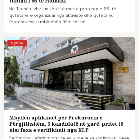
tubimi i 66-të radhazi
Në Tiranë u zhvillua këtë të martë protesta e 66-të
qytetare, e organizuar nga aktivistë dhe qytetarë.
Protestuesit u mblodhën fillimisht në…
SHQIPERIA
Mbyllen aplikimet për Prokurorin e
Përgjithshëm, 5 kandidatë në garë, pritet të
nisi faza e verifikimit nga KLP
Përfundimi i afatit zyrtar të aplikimeve ka konfirmuar pesë