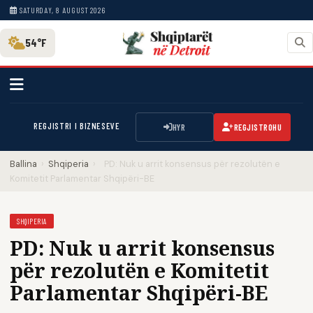
SATURDAY, 8 AUGUST 2026
54°F
REGJISTRI I BIZNESEVE
HYR
REGJISTROHU
Ballina
›
Shqiperia
›
PD: Nuk u arrit konsensus për rezolutën e
Komitetit Parlamentar Shqipëri-BE
SHQIPERIA
PD: Nuk u arrit konsensus
për rezolutën e Komitetit
Parlamentar Shqipëri-BE