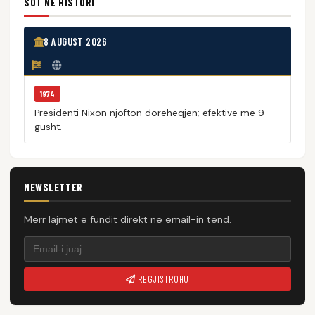
SOT NË HISTORI
8 AUGUST 2026
1974
Presidenti Nixon njofton dorëheqjen; efektive më 9
gusht.
NEWSLETTER
Merr lajmet e fundit direkt në email-in tënd.
REGJISTROHU