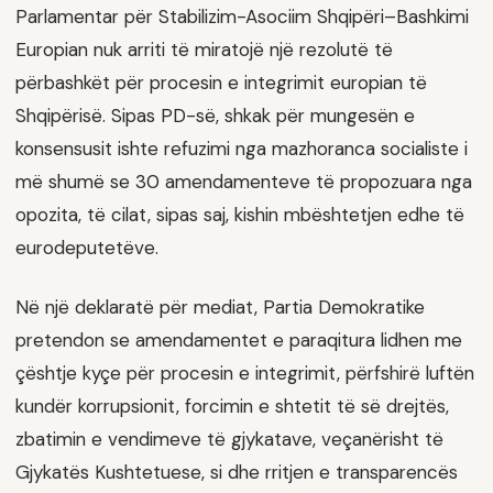
Parlamentar për Stabilizim-Asociim Shqipëri–Bashkimi
Europian nuk arriti të miratojë një rezolutë të
përbashkët për procesin e integrimit europian të
Shqipërisë. Sipas PD-së, shkak për mungesën e
konsensusit ishte refuzimi nga mazhoranca socialiste i
më shumë se 30 amendamenteve të propozuara nga
opozita, të cilat, sipas saj, kishin mbështetjen edhe të
eurodeputetëve.
Në një deklaratë për mediat, Partia Demokratike
pretendon se amendamentet e paraqitura lidhen me
çështje kyçe për procesin e integrimit, përfshirë luftën
kundër korrupsionit, forcimin e shtetit të së drejtës,
zbatimin e vendimeve të gjykatave, veçanërisht të
Gjykatës Kushtetuese, si dhe rritjen e transparencës