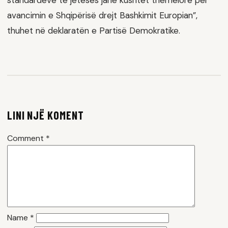
standardeve të jetesës janë kushtet themelore për
avancimin e Shqipërisë drejt Bashkimit Europian”,
thuhet në deklaratën e Partisë Demokratike.
LINI NJË KOMENT
Comment
*
Name
*