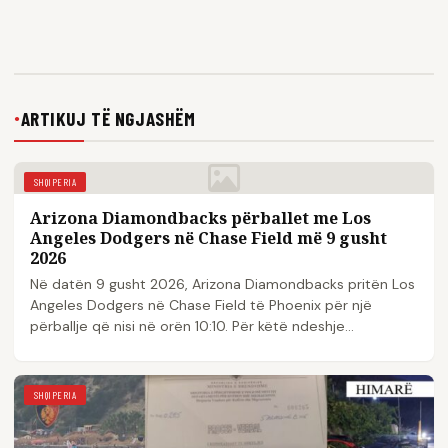
ARTIKUJ TË NGJASHËM
●
SHQIPERIA
Arizona Diamondbacks përballet me Los
Angeles Dodgers në Chase Field më 9 gusht
2026
Në datën 9 gusht 2026, Arizona Diamondbacks pritën Los
Angeles Dodgers në Chase Field të Phoenix për një
përballje që nisi në orën 10:10. Për këtë ndeshje...
SHQIPERIA