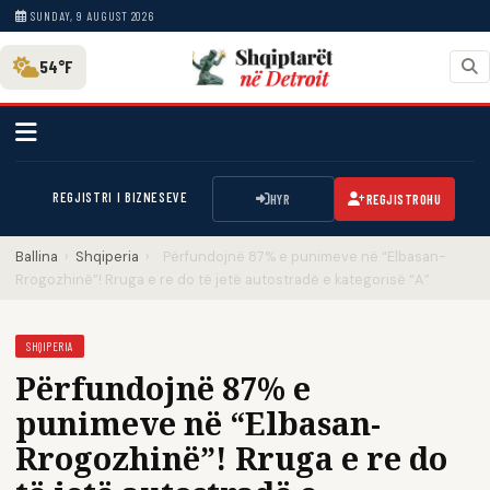
SUNDAY, 9 AUGUST 2026
54°F
REGJISTRI I BIZNESEVE
HYR
REGJISTROHU
Ballina
›
Shqiperia
›
Përfundojnë 87% e punimeve në “Elbasan-
Rrogozhinë”! Rruga e re do të jetë autostradë e kategorisë “A”
SHQIPERIA
Përfundojnë 87% e
punimeve në “Elbasan-
Rrogozhinë”! Rruga e re do