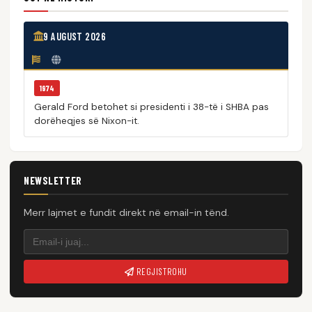
9 AUGUST 2026
1974
Gerald Ford betohet si presidenti i 38-të i SHBA pas
dorëheqjes së Nixon-it.
NEWSLETTER
Merr lajmet e fundit direkt në email-in tënd.
REGJISTROHU