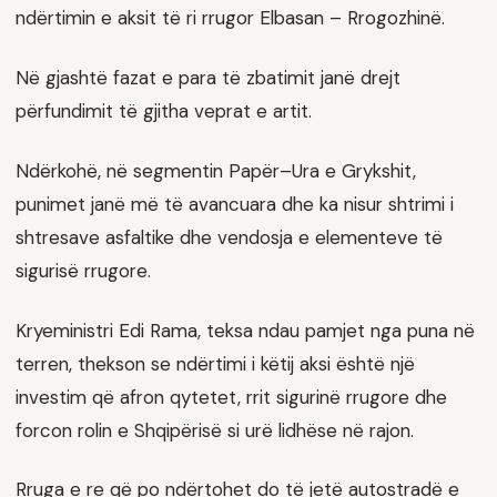
ndërtimin e aksit të ri rrugor Elbasan – Rrogozhinë.
Në gjashtë fazat e para të zbatimit janë drejt
përfundimit të gjitha veprat e artit.
Ndërkohë, në segmentin Papër–Ura e Grykshit,
punimet janë më të avancuara dhe ka nisur shtrimi i
shtresave asfaltike dhe vendosja e elementeve të
sigurisë rrugore.
Kryeministri Edi Rama, teksa ndau pamjet nga puna në
terren, thekson se ndërtimi i këtij aksi është një
investim që afron qytetet, rrit sigurinë rrugore dhe
forcon rolin e Shqipërisë si urë lidhëse në rajon.
Rruga e re që po ndërtohet do të jetë autostradë e