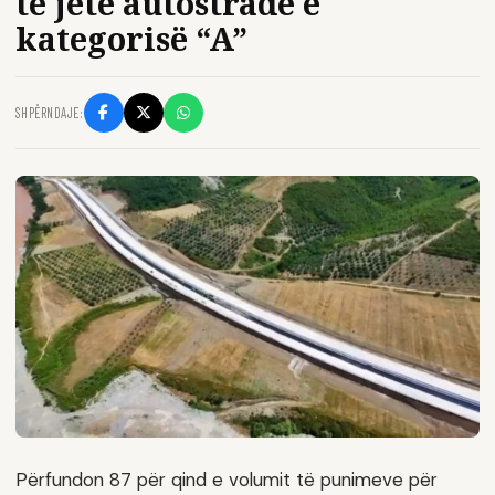
të jetë autostradë e
kategorisë “A”
SHPËRNDAJE:
Përfundon 87 për qind e volumit të punimeve për