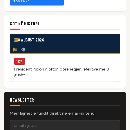
FACEBOOK
SOT NË HISTORI
8 AUGUST 2026
1974
Presidenti Nixon njofton dorëheqjen; efektive më 9
gusht.
NEWSLETTER
Merr lajmet e fundit direkt në email-in tënd.