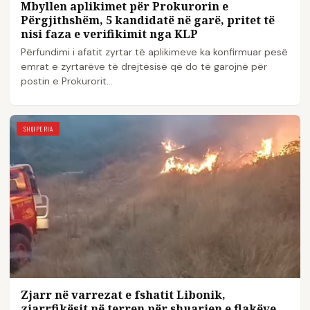
Mbyllen aplikimet për Prokurorin e
Përgjithshëm, 5 kandidatë në garë, pritet të
nisi faza e verifikimit nga KLP
Përfundimi i afatit zyrtar të aplikimeve ka konfirmuar pesë
emrat e zyrtarëve të drejtësisë që do të garojnë për
postin e Prokurorit…
SHQIPERIA
Zjarr në varrezat e fshatit Libonik,
zjarrfikësit në terren për shuarjen e flakëve