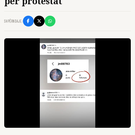
për protestat
SHPËRNDAJE: