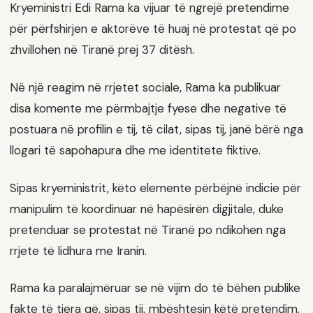
Kryeministri Edi Rama ka vijuar të ngrejë pretendime
për përfshirjen e aktorëve të huaj në protestat që po
zhvillohen në Tiranë prej 37 ditësh.
Në një reagim në rrjetet sociale, Rama ka publikuar
disa komente me përmbajtje fyese dhe negative të
postuara në profilin e tij, të cilat, sipas tij, janë bërë nga
llogari të sapohapura dhe me identitete fiktive.
Sipas kryeministrit, këto elemente përbëjnë indicie për
manipulim të koordinuar në hapësirën digjitale, duke
pretenduar se protestat në Tiranë po ndikohen nga
rrjete të lidhura me Iranin.
Rama ka paralajmëruar se në vijim do të bëhen publike
fakte të tjera që, sipas tij, mbështesin këtë pretendim.