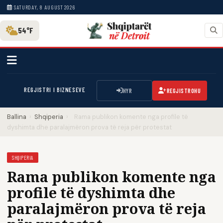
SATURDAY, 8 AUGUST 2026
54°F
REGJISTRI I BIZNESEVE
HYR
REGJISTROHU
Ballina
›
Shqiperia
›
Rama publikon komente nga profile të
dyshimta dhe paralajmëron prova të reja për protestat
SHQIPERIA
Rama publikon komente nga
profile të dyshimta dhe
paralajmëron prova të reja