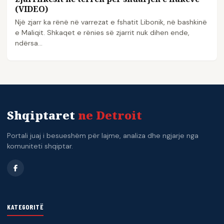
(VIDEO)
Një zjarr ka rënë në varrezat e fshatit Libonik, në bashkinë
e Maliqit. Shkaqet e rënies së zjarrit nuk dihen ende,
ndërsa…
Shqiptaret
ne Detroit
Portali juaj i besueshëm për lajme, analiza dhe ngjarje nga
komuniteti shqiptar.
KATEGORITË