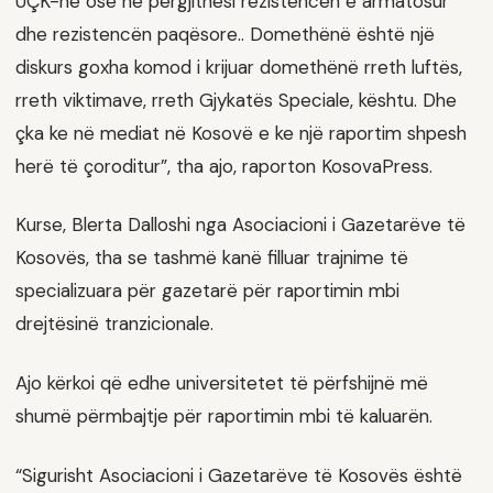
UÇK-në ose në përgjithësi rezistencën e armatosur
dhe rezistencën paqësore.. Domethënë është një
diskurs goxha komod i krijuar domethënë rreth luftës,
rreth viktimave, rreth Gjykatës Speciale, kështu. Dhe
çka ke në mediat në Kosovë e ke një raportim shpesh
herë të çoroditur”, tha ajo, raporton KosovaPress.
Kurse, Blerta Dalloshi nga Asociacioni i Gazetarëve të
Kosovës, tha se tashmë kanë filluar trajnime të
specializuara për gazetarë për raportimin mbi
drejtësinë tranzicionale.
Ajo kërkoi që edhe universitetet të përfshijnë më
shumë përmbajtje për raportimin mbi të kaluarën.
“Sigurisht Asociacioni i Gazetarëve të Kosovës është