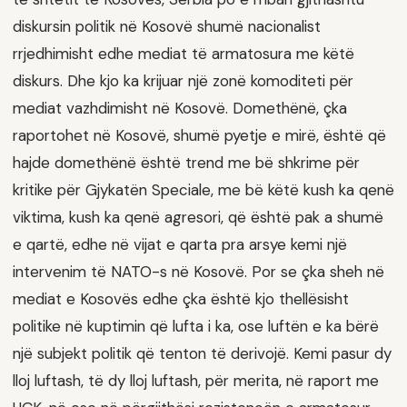
diskursin politik në Kosovë shumë nacionalist
rrjedhimisht edhe mediat të armatosura me këtë
diskurs. Dhe kjo ka krijuar një zonë komoditeti për
mediat vazhdimisht në Kosovë. Domethënë, çka
raportohet në Kosovë, shumë pyetje e mirë, është që
hajde domethënë është trend me bë shkrime për
kritike për Gjykatën Speciale, me bë këtë kush ka qenë
viktima, kush ka qenë agresori, që është pak a shumë
e qartë, edhe në vijat e qarta pra arsye kemi një
intervenim të NATO-s në Kosovë. Por se çka sheh në
mediat e Kosovës edhe çka është kjo thellësisht
politike në kuptimin që lufta i ka, ose luftën e ka bërë
një subjekt politik që tenton të derivojë. Kemi pasur dy
lloj luftash, të dy lloj luftash, për merita, në raport me