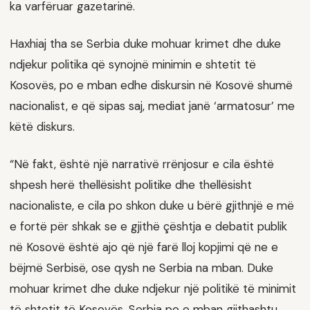
ka varfëruar gazetarinë.
Haxhiaj tha se Serbia duke mohuar krimet dhe duke
ndjekur politika që synojnë minimin e shtetit të
Kosovës, po e mban edhe diskursin në Kosovë shumë
nacionalist, e që sipas saj, mediat janë ‘armatosur’ me
këtë diskurs.
“Në fakt, është një narrativë rrënjosur e cila është
shpesh herë thellësisht politike dhe thellësisht
nacionaliste, e cila po shkon duke u bërë gjithnjë e më
e fortë për shkak se e gjithë çështja e debatit publik
në Kosovë është ajo që një farë lloj kopjimi që ne e
bëjmë Serbisë, ose qysh ne Serbia na mban. Duke
mohuar krimet dhe duke ndjekur një politikë të minimit
të shtetit të Kosovës, Serbia po e mban gjithashtu