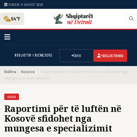
SUNDAY, 9 AUGUST 2026
54°F
REGJISTRI I BIZNESEVE
HYR
REGJISTROHU
Ballina
›
Kosova
›
Raportimi për të luftën në Kosovë sfidohet nga
mungesa e specializimit
KOSOVA
Raportimi për të luftën në
Kosovë sfidohet nga
mungesa e specializimit