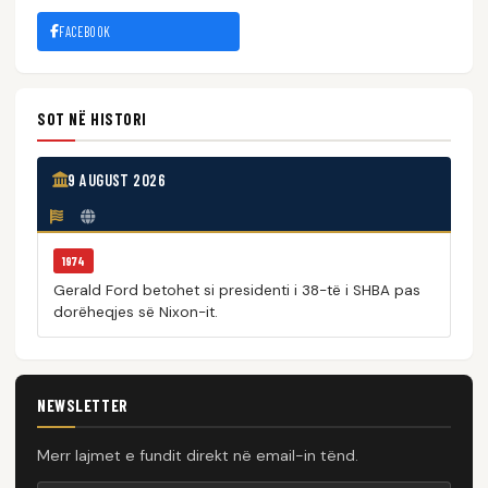
FACEBOOK
SOT NË HISTORI
9 AUGUST 2026
1974
Gerald Ford betohet si presidenti i 38-të i SHBA pas
dorëheqjes së Nixon-it.
NEWSLETTER
Merr lajmet e fundit direkt në email-in tënd.