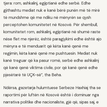
tjera: rom, ashkalinj, egjiptianë edhe serbë. Edhe
gjithashtu mediat nuk e kanë bërë punën më të mirë
të mundshme që me ndiku në mënyrën se qysh
perceptohen komunitetet në Kosovë. Për shembull,
komunitetet rom, ashkalinj, egjiptianë në shumë raste
nëse flet me njerëz, është paragjykimi edhe është ajo
mënyra e të menduarit që këta kanë qenë me
regjimin, këta kanë qenë me pushtuesin. Mediat nuk
kanë treguar që ka pasur romë, serbë edhe ashkalinj
që kanë qenë viktima civile, por që kanë qenë edhe
pjesëtarë të UÇK-së”, tha Beha.
Ndërsa, gazetarja hulumtuese Serbeze Haxhiaj tha se
raportimi për luftën në Kosovë është i dominuar nga
narrativa politike dhe nacionaliste, gjë që, sipas saj, e