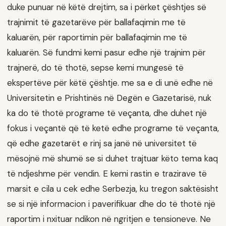
duke punuar në këtë drejtim, sa i përket çështjes së
trajnimit të gazetarëve për ballafaqimin me të
kaluarën, për raportimin për ballafaqimin me të
kaluarën. Së fundmi kemi pasur edhe një trajnim për
trajnerë, do të thotë, sepse kemi mungesë të
ekspertëve për këtë çështje. me sa e di unë edhe në
Universitetin e Prishtinës në Degën e Gazetarisë, nuk
ka do të thotë programe të veçanta, dhe duhet një
fokus i veçantë që të ketë edhe programe të veçanta,
që edhe gazetarët e rinj sa janë në universitet të
mësojnë më shumë se si duhet trajtuar këto tema kaq
të ndjeshme për vendin. E kemi rastin e trazirave të
marsit e cila u cek edhe Serbezja, ku tregon saktësisht
se si një informacion i paverifikuar dhe do të thotë një
raportim i nxituar ndikon në ngritjen e tensioneve. Ne