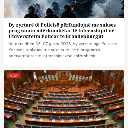
Dy zyrtarë të Policisë përfundojnë me sukses
programin ndërkombëtar të Internshipit në
Universitetin Policor të Brandenburgut
Në periudhën 03-07 gusht 2026, dy zyrtarë nga Policia e
Kosovës realizuan me sukses të lartë programin
ndërkombëtar të Internshipit dhe shkëmbimit…
KOSOVA