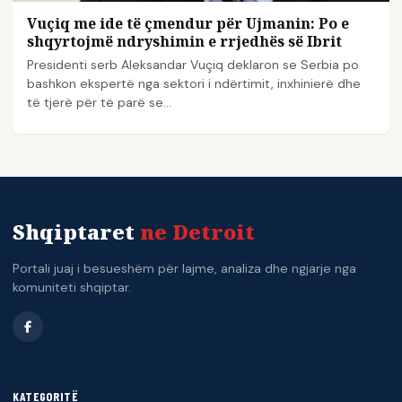
​Vuçiq me ide të çmendur për Ujmanin: Po e
shqyrtojmë ndryshimin e rrjedhës së Ibrit
Presidenti serb Aleksandar Vuçiq deklaron se Serbia po
bashkon ekspertë nga sektori i ndërtimit, inxhinierë dhe
të tjerë për të parë se…
Shqiptaret
ne Detroit
Portali juaj i besueshëm për lajme, analiza dhe ngjarje nga
komuniteti shqiptar.
KATEGORITË