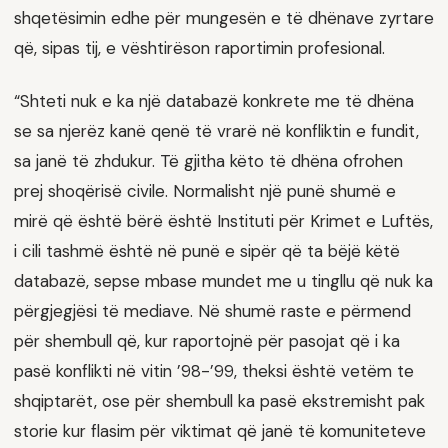
shqetësimin edhe për mungesën e të dhënave zyrtare
që, sipas tij, e vështirëson raportimin profesional.
“Shteti nuk e ka një databazë konkrete me të dhëna
se sa njerëz kanë qenë të vrarë në konfliktin e fundit,
sa janë të zhdukur. Të gjitha këto të dhëna ofrohen
prej shoqërisë civile. Normalisht një punë shumë e
mirë që është bërë është Instituti për Krimet e Luftës,
i cili tashmë është në punë e sipër që ta bëjë këtë
databazë, sepse mbase mundet me u tingllu që nuk ka
përgjegjësi të mediave. Në shumë raste e përmend
për shembull që, kur raportojnë për pasojat që i ka
pasë konflikti në vitin ’98-’99, theksi është vetëm te
shqiptarët, ose për shembull ka pasë ekstremisht pak
storie kur flasim për viktimat që janë të komuniteteve