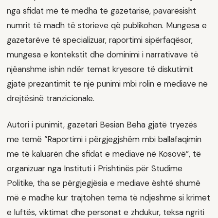
nga sfidat më të mëdha të gazetarisë, pavarësisht
numrit të madh të storieve që publikohen. Mungesa e
gazetarëve të specializuar, raportimi sipërfaqësor,
mungesa e kontekstit dhe dominimi i narrativave të
njëanshme ishin ndër temat kryesore të diskutimit
gjatë prezantimit të një punimi mbi rolin e mediave në
drejtësinë tranzicionale.
Autori i punimit, gazetari Besian Beha gjatë tryezës
me temë “Raportimi i përgjegjshëm mbi ballafaqimin
me të kaluarën dhe sfidat e mediave në Kosovë”, të
organizuar nga Instituti i Prishtinës për Studime
Politike, tha se përgjegjësia e mediave është shumë
më e madhe kur trajtohen tema të ndjeshme si krimet
e luftës, viktimat dhe personat e zhdukur, teksa ngriti