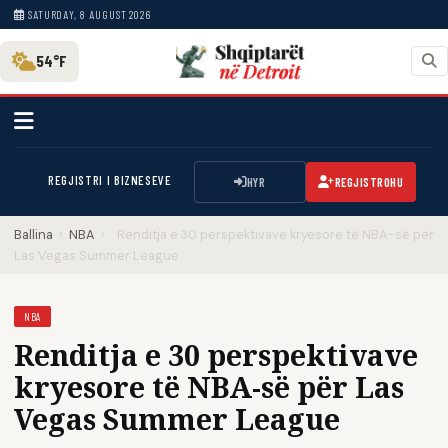
SATURDAY, 8 AUGUST 2026
54°F
REGJISTRI I BIZNESEVE
HYR
REGJISTROHU
Ballina
›
NBA
›
Renditja e 30 perspektivave kryesore të NBA-së për
Las Vegas Summer League
NBA
Renditja e 30 perspektivave
kryesore të NBA-së për Las
Vegas Summer League