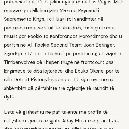
potencialit për t’u ndjekur nga afër në Las Vegas. Midis
emrave që dallohen janë Maxime Raynaud i
Sacramento Kings, i cili luajti rol vendimtar në
përmirësimin e sezonit të skuadrës, mori çmimin e
muajit për Rookie të Konferencës Perëndimore dhe u
përfshi në All-Rookie Second Team; Joan Beringer,
zgjedhja e 17-të që tashmë po përfiton nga lëvizjet e
Timberwolves që i hapën rrugë në frontcourt pas
largimeve të disa lojtarëve; dhe Ebuka Okorie, për të
cilin Detroit Pistons lëvizën për t’u siguruar me një
shkëmbim që përfshinte tre zgjedhje të raundit të
dytë.
Lista vë gjithashtu në pah talente me profila të
ndryshëm: qendra e gjatë Aday Mara, me prani fizike