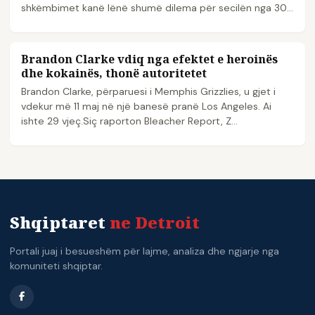
shkëmbimet kanë lënë shumë dilema për secilën nga 30
s...
Brandon Clarke vdiq nga efektet e heroinës
NBA
dhe kokainës, thonë autoritetet
Brandon Clarke, përparuesi i Memphis Grizzlies, u gjet i
vdekur më 11 maj në një banesë pranë Los Angeles. Ai
ishte 29 vjeç.Siç raporton Bleacher Report, Z...
Shqiptaret
ne Detroit
Portali juaj i besueshëm për lajme, analiza dhe ngjarje nga
komuniteti shqiptar.