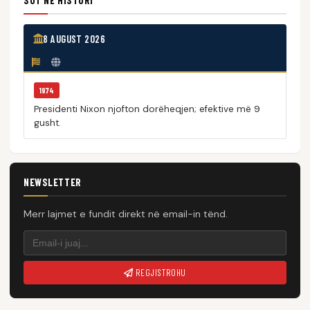
SOT NË HISTORI
8 AUGUST 2026
1974
Presidenti Nixon njofton dorëheqjen; efektive më 9
gusht.
NEWSLETTER
Merr lajmet e fundit direkt në email-in tënd.
REGJISTROHU