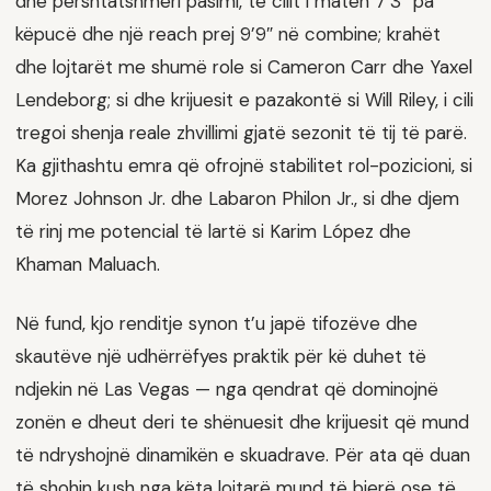
dhe përshtatshmëri pasimi, të cilit i matën 7’3″ pa
këpucë dhe një reach prej 9’9″ në combine; krahët
dhe lojtarët me shumë role si Cameron Carr dhe Yaxel
Lendeborg; si dhe krijuesit e pazakontë si Will Riley, i cili
tregoi shenja reale zhvillimi gjatë sezonit të tij të parë.
Ka gjithashtu emra që ofrojnë stabilitet rol-pozicioni, si
Morez Johnson Jr. dhe Labaron Philon Jr., si dhe djem
të rinj me potencial të lartë si Karim López dhe
Khaman Maluach.
Në fund, kjo renditje synon t’u japë tifozëve dhe
skautëve një udhërrëfyes praktik për kë duhet të
ndjekin në Las Vegas — nga qendrat që dominojnë
zonën e dheut deri te shënuesit dhe krijuesit që mund
të ndryshojnë dinamikën e skuadrave. Për ata që duan
të shohin kush nga këta lojtarë mund të bjerë ose të