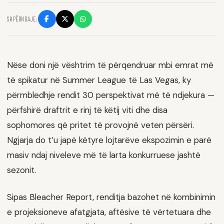
SHPËRNDAJE:
Nëse doni një vështrim të përqendruar mbi emrat më
të spikatur në Summer League të Las Vegas, ky
përmbledhje rendit 30 perspektivat më të ndjekura —
përfshirë draftrit e rinj të këtij viti dhe disa
sophomores që pritet të provojnë veten përsëri.
Ngjarja do t’u japë këtyre lojtarëve ekspozimin e parë
masiv ndaj niveleve më të larta konkurruese jashtë
sezonit.
Sipas Bleacher Report, renditja bazohet në kombinimin
e projeksioneve afatgjata, aftësive të vërtetuara dhe