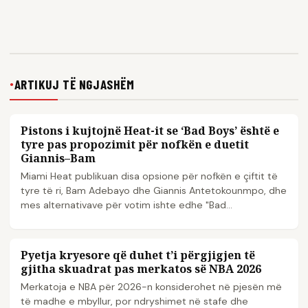
ARTIKUJ TË NGJASHËM
●
Pistons i kujtojnë Heat-it se ‘Bad Boys’ është e
NBA
tyre pas propozimit për nofkën e duetit
Giannis–Bam
Miami Heat publikuan disa opsione për nofkën e çiftit të
tyre të ri, Bam Adebayo dhe Giannis Antetokounmpo, dhe
mes alternativave për votim ishte edhe "Bad...
Pyetja kryesore që duhet t’i përgjigjen të
NBA
gjitha skuadrat pas merkatos së NBA 2026
Merkatoja e NBA për 2026-n konsiderohet në pjesën më
të madhe e mbyllur, por ndryshimet në stafe dhe