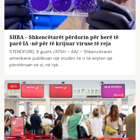
SHBA – Shkencëtarët përdorin për herë të
parë IA -në për të krijuar viruse të reja
STENDFORD, 8 gusht /ATSH – AA/ – Shkencëtarët
amerikanë publikuan një studim të ri të enjten që
përshkruan se si, në një…
BOTA