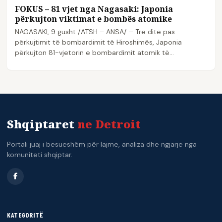
FOKUS – 81 vjet nga Nagasaki: Japonia
përkujton viktimat e bombës atomike
NAGASAKI, 9 gusht /ATSH – ANSA/ – Tre ditë pas
përkujtimit të bombardimit të Hiroshimës, Japonia
përkujton 81-vjetorin e bombardimit atomik të…
Shqiptaret
ne Detroit
Portali juaj i besueshëm për lajme, analiza dhe ngjarje nga
komuniteti shqiptar.
KATEGORITË