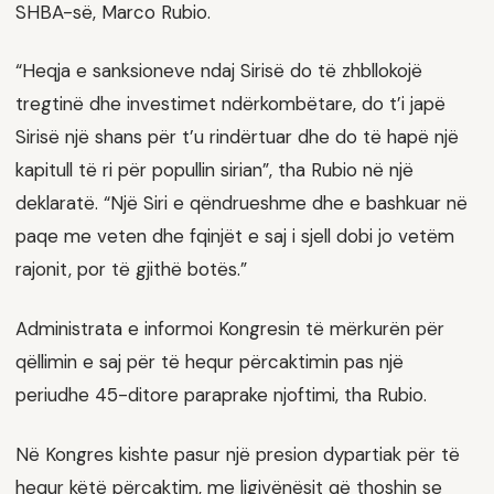
SHBA-së, Marco Rubio.
“Heqja e sanksioneve ndaj Sirisë do të zhbllokojë
tregtinë dhe investimet ndërkombëtare, do t’i japë
Sirisë një shans për t’u rindërtuar dhe do të hapë një
kapitull të ri për popullin sirian”, tha Rubio në një
deklaratë. “Një Siri e qëndrueshme dhe e bashkuar në
paqe me veten dhe fqinjët e saj i sjell dobi jo vetëm
rajonit, por të gjithë botës.”
Administrata e informoi Kongresin të mërkurën për
qëllimin e saj për të hequr përcaktimin pas një
periudhe 45-ditore paraprake njoftimi, tha Rubio.
Në Kongres kishte pasur një presion dypartiak për të
hequr këtë përcaktim, me ligjvënësit që thoshin se