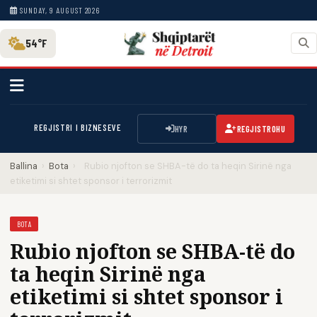
SUNDAY, 9 AUGUST 2026
54°F
REGJISTRI I BIZNESEVE
HYR
REGJISTROHU
Ballina
›
Bota
›
Rubio njofton se SHBA-të do ta heqin Sirinë nga
etiketimi si shtet sponsor i terrorizmit
BOTA
Rubio njofton se SHBA-të do
ta heqin Sirinë nga
etiketimi si shtet sponsor i