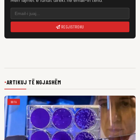
Merr lajmet e fundit direkt në email-in tënd.
REGJISTROHU
ARTIKUJ TË NGJASHËM
●
BOTA