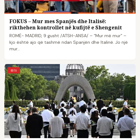
FOKUS – Mur mes Spanjës dhe Italisë:
rikthehen kontrollet në kufijtë e Shengenit
ROMË- MADRID, 9 gusht /ATSH-ANSA/ – “Mur më mur” –
kjo është ajo që tashmë ndan Spanjën dhe Italinë. Jo një
mur…
BOTA