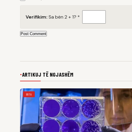
Verifikim:
Sa bën 2 + 1?
*
Post Comment
ARTIKUJ TË NGJASHËM
●
BOTA