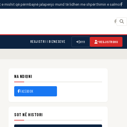
ë përmbajnë jalapenjo mund të lidhen me shpërthimin e salmonelës, thotë US
REGJISTRI I BIZNESEVE
HYR
REGJISTROHU
NA NDIQNI
FACEBOOK
SOT NË HISTORI