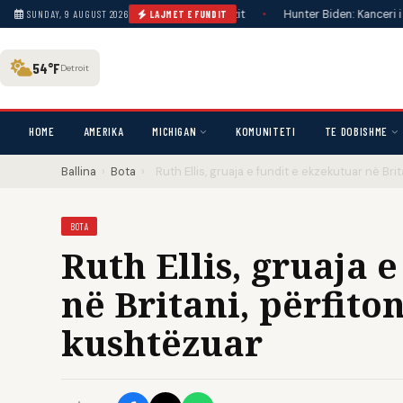
të dronit pranë tubacionit të gazit
•
Hunter Biden: Kanceri i babait tim
SUNDAY, 9 AUGUST 2026
LAJMET E FUNDIT
54°F
Detroit
HOME
AMERIKA
MICHIGAN
KOMUNITETI
TE DOBISHME
Ballina
›
Bota
›
Ruth Ellis, gruaja e fundit e ekzekutuar në Bri
BOTA
Ruth Ellis, gruaja 
në Britani, përfito
kushtëzuar