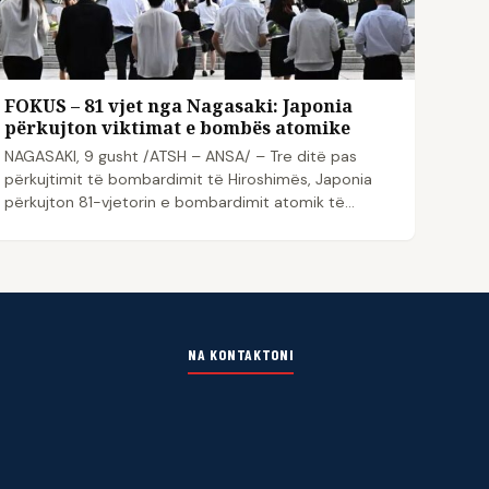
FOKUS – 81 vjet nga Nagasaki: Japonia
përkujton viktimat e bombës atomike
NAGASAKI, 9 gusht /ATSH – ANSA/ – Tre ditë pas
përkujtimit të bombardimit të Hiroshimës, Japonia
përkujton 81-vjetorin e bombardimit atomik të…
NA KONTAKTONI