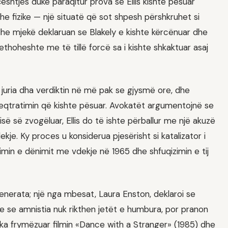
çështjes duke paraqitur prova se Ellis kishte pësuar
he fizike — një situatë që sot shpesh përshkruhet si
he mjekë deklaruan se Blakely e kishte kërcënuar dhe
rethoheshte me të tillë forcë sa i kishte shkaktuar asaj
a juria dha verdiktin në më pak se gjysmë ore, dhe
keqtratimin që kishte pësuar. Avokatët argumentojnë se
së së zvogëluar, Ellis do të ishte përballur me një akuzë
je. Ky proces u konsiderua pjesërisht si katalizator i
min e dënimit me vdekje në 1965 dhe shfuqizimin e tij
jenerata; një nga mbesat, Laura Enston, deklaroi se
je se amnistia nuk rikthen jetët e humbura, por pranon
ti ka frymëzuar filmin «Dance with a Stranger» (1985) dhe