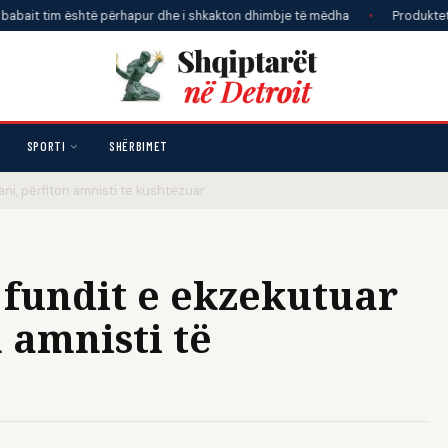
 është përhapur dhe i shkakton dhimbje të mëdha
•
Produktet e mishit q
SPORTI
SHËRBIMET
tani, përfiton amnisti të kushtëzuar
e fundit e ekzekutuar
n amnisti të