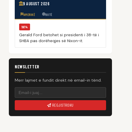
9 AUGUST 2026
AMERIKË
BOTË
1974
Gerald Ford betohet si presidenti i 38-të i
SHBA pas dorëheqjes së Nixon-it.
NEWSLETTER
Merr lajmet e fundit direkt në email-in tënd.
REGJISTROHU