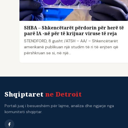
SHBA – Shkencëtarët përdorin për herë të
parë IA -në për të krijuar viruse të reja
STENDFORD, 8 gusht /ATSH – AA/ – Shkencëtarët
amerikanë publikuan një studim të ri të enjten që
përshkruan se si, në një…
Shqiptaret
ne Detroit
Portali juaj i besueshëm për lajme, analiza dhe ngjarje nga
komuniteti shqiptar.