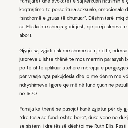
Familjarët dhe avokatët e saj kërkuan rikthimin e 
keqtrajtime të përsëritura seksuale, emocionale d
“sindromë e gruas të dhunuar”. Dëshmitarë, miq d
se Ellis kishte shenja goditjesh; një prej sulmeve r
abort.
Gjyqi i saj zgjati pak më shumë se një ditë, ndërs
jurorëve u ishte thënë të mos merrnin parasysh 
po të ishte aplikuar atëherë mbrojtja e përgjegjësi
për vrasje nga pakujdesia dhe jo me dënim me vdek
ndryshimeve ligjore që më në fund çuan në pezulli
në 1970.
Familja ka thënë se pasojat kanë zgjatur për dy g
“drejtësia së fundi është bërë”, duke vënë në duk
se sistemi i drejtësisë dështoi me Ruth Ellis. Ras