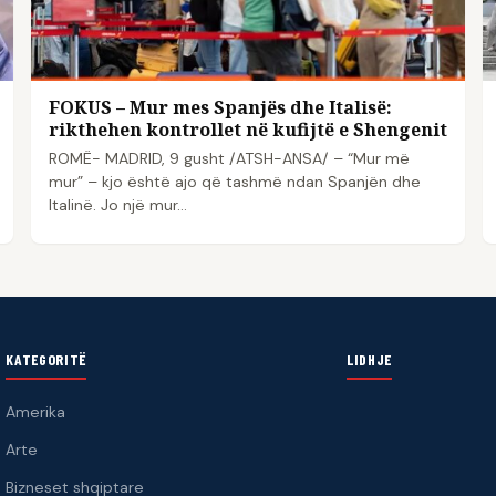
FOKUS – Mur mes Spanjës dhe Italisë:
rikthehen kontrollet në kufijtë e Shengenit
ROMË- MADRID, 9 gusht /ATSH-ANSA/ – “Mur më
mur” – kjo është ajo që tashmë ndan Spanjën dhe
Italinë. Jo një mur…
KATEGORITË
LIDHJE
Amerika
Arte
Bizneset shqiptare