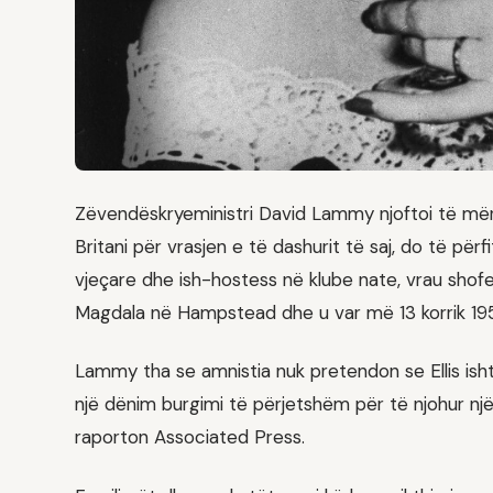
Zëvendëskryeministri David Lammy njoftoi të mërk
Britani për vrasjen e të dashurit të saj, do të përf
vjeçare dhe ish-hostess në klube nate, vrau shofer
Magdala në Hampstead dhe u var më 13 korrik 19
Lammy tha se amnistia nuk pretendon se Ellis i
një dënim burgimi të përjetshëm për të njohur një
raporton Associated Press.