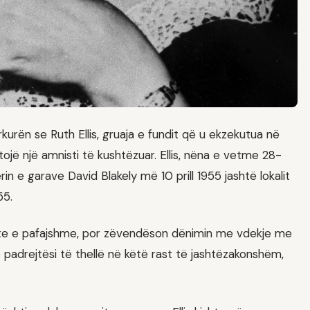
urën se Ruth Ellis, gruaja e fundit që u ekzekutua në
itojë një amnisti të kushtëzuar. Ellis, nëna e vetme 28-
in e garave David Blakely më 10 prill 1955 jashtë lokalit
55.
shte e pafajshme, por zëvendëson dënimin me vdekje me
 padrejtësi të thellë në këtë rast të jashtëzakonshëm,