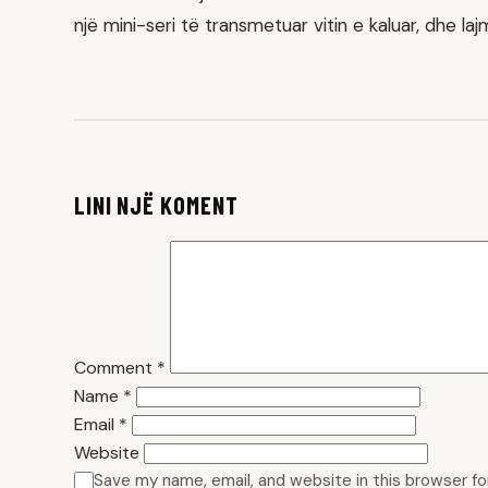
një mini-seri të transmetuar vitin e kaluar, dhe l
LINI NJË KOMENT
Comment
*
Name
*
Email
*
Website
Save my name, email, and website in this browser f