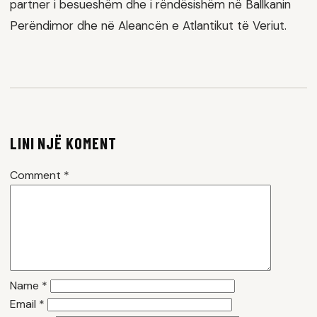
partner i besueshëm dhe i rëndësishëm në Ballkanin
Perëndimor dhe në Aleancën e Atlantikut të Veriut.
LINI NJË KOMENT
Comment
*
Name
*
Email
*