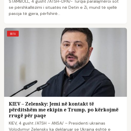
STAMBOLL, 4 gusht /ATSH-DPA/- Turqia paralajmëroi sot
se përshkallëzimi i situatës në Detin e Zi, mund të sjellë
pasoja të gjera, përfshirë…
BOTA
KIEV – Zelensky: Jemi në kontakt të
përditshëm me ekipin e Trump, po kërkojmë
rrugë për paqe
KIEV, 4 gusht /ATSH – ANSA/ – Presidenti ukrainas
Volodymyr Zelensky ka deklaruar se Ukraina është e