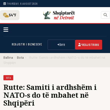
THURSDAY, 6 AUGUST 2026
54°F
REGJISTRI I BIZNESEVE
HYR
REGJISTROHU
Ballina
›
Bota
›
Rutte: Samiti i ardhshëm i NATO-s do të mbahet në
Shqipëri
BOTA
Rutte: Samiti i ardhshëm i
NATO-s do të mbahet në
Shqipëri