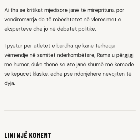
Ai tha se kritikat mjedisore janë të mirëpritura, por
vendimmarrja do të mbështetet në vlerësimet e
ekspertëve dhe jo në debatet politike.
I pyetur për atletet e bardha që kanë tërhequr
vëmendje në samitet ndërkombëtare, Rama u përgjigj
me humor, duke thënë se ato janë shumë më komode
se këpucët klasike, edhe pse ndonjëherë nevojiten të
dyja.
LINI NJË KOMENT