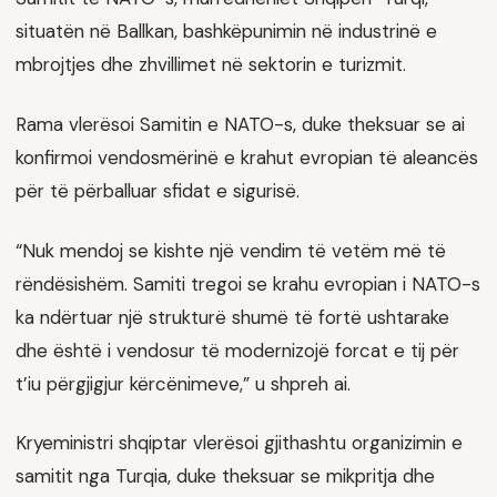
situatën në Ballkan, bashkëpunimin në industrinë e
mbrojtjes dhe zhvillimet në sektorin e turizmit.
Rama vlerësoi Samitin e NATO-s, duke theksuar se ai
konfirmoi vendosmërinë e krahut evropian të aleancës
për të përballuar sfidat e sigurisë.
“Nuk mendoj se kishte një vendim të vetëm më të
rëndësishëm. Samiti tregoi se krahu evropian i NATO-s
ka ndërtuar një strukturë shumë të fortë ushtarake
dhe është i vendosur të modernizojë forcat e tij për
t’iu përgjigjur kërcënimeve,” u shpreh ai.
Kryeministri shqiptar vlerësoi gjithashtu organizimin e
samitit nga Turqia, duke theksuar se mikpritja dhe