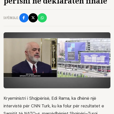
përfshi në deklaratën finale
SHPËRNDAJE:
Kryeministri i Shqipërisë, Edi Rama, ka dhënë një
intervistë për CNN Turk, ku ka folur për rezultatet e
Samitit të NATO-s, marrëdhëniet Shqipëri–Turqi,