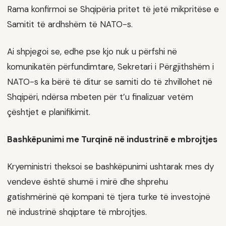
Rama konfirmoi se Shqipëria pritet të jetë mikpritëse e
Samitit të ardhshëm të NATO-s.
Ai shpjegoi se, edhe pse kjo nuk u përfshi në
komunikatën përfundimtare, Sekretari i Përgjithshëm i
NATO-s ka bërë të ditur se samiti do të zhvillohet në
Shqipëri, ndërsa mbeten për t’u finalizuar vetëm
çështjet e planifikimit.
Bashkëpunimi me Turqinë në industrinë e mbrojtjes
Kryeministri theksoi se bashkëpunimi ushtarak mes dy
vendeve është shumë i mirë dhe shprehu
gatishmërinë që kompani të tjera turke të investojnë
në industrinë shqiptare të mbrojtjes.