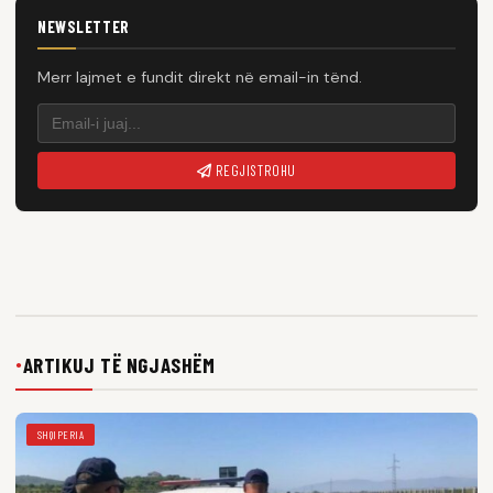
NEWSLETTER
Merr lajmet e fundit direkt në email-in tënd.
REGJISTROHU
ARTIKUJ TË NGJASHËM
●
SHQIPERIA