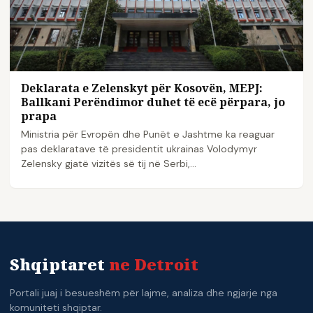
Deklarata e Zelenskyt për Kosovën, MEPJ:
Ballkani Perëndimor duhet të ecë përpara, jo
prapa
Ministria për Evropën dhe Punët e Jashtme ka reaguar
pas deklaratave të presidentit ukrainas Volodymyr
Zelensky gjatë vizitës së tij në Serbi,…
Shqiptaret
ne Detroit
Portali juaj i besueshëm për lajme, analiza dhe ngjarje nga
komuniteti shqiptar.