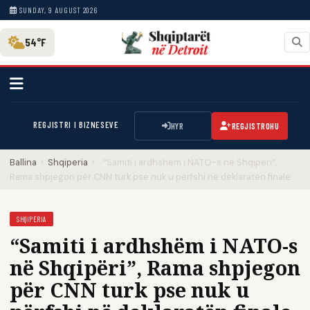
SUNDAY, 9 AUGUST 2026
54°F
REGJISTRI I BIZNESEVE
HYR
REGJISTROHU
Ballina
›
Shqiperia
›
“Samiti i ardhshëm i NATO-s në Shqipëri”,
Rama shpjegon për CNN turk pse nuk u përfshi në deklaratën finale
SHQIPERIA
“Samiti i ardhshëm i NATO-s
në Shqipëri”, Rama shpjegon
për CNN turk pse nuk u