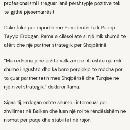
profesionalizmi i treguar lanë përshtypje pozitive tek
të gjithë pjesëmarrësit.
Duke folur për raportin me Presidentin turk Recep
Tayyip Erdogan, Rama e cilësoi atë si një mik shumë të
afërt dhe një partner strategjik për Shqipërinë.
“Marrëdhënia jonë është vëllazërore. Ai është një mik
shumë i ngushtë dhe ka bërë përpjekje të mëdha për
ta çuar partneritetin mes Shqipërisë dhe Turqisë në
një nivel strategjik,” deklaroi Rama.
Sipas tij, Erdogan është shumë i interesuar për
zhvillimet në Ballkan dhe luan një rol të rëndësishëm në
nismat për paqe dhe stabilitet në rajon.