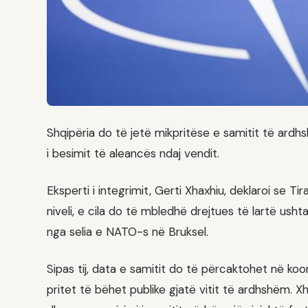
Shqipëria do të jetë mikpritëse e samitit të ardh
i besimit të aleancës ndaj vendit.
Eksperti i integrimit, Gerti Xhaxhiu, deklaroi se Ti
niveli, e cila do të mbledhë drejtues të lartë ush
nga selia e NATO-s në Bruksel.
Sipas tij, data e samitit do të përcaktohet në ko
pritet të bëhet publike gjatë vitit të ardhshëm. 