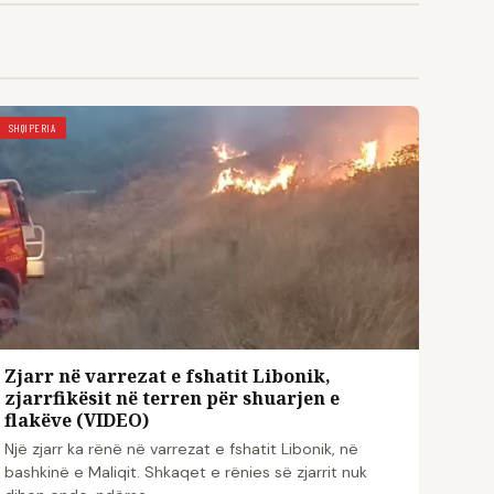
SHQIPERIA
Zjarr në varrezat e fshatit Libonik,
zjarrfikësit në terren për shuarjen e
flakëve (VIDEO)
Një zjarr ka rënë në varrezat e fshatit Libonik, në
bashkinë e Maliqit. Shkaqet e rënies së zjarrit nuk