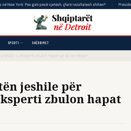
: Pas gati pesë vjetësh, çfarë rezultatesh shihen?
•
Presidenti Trump nj
SPORTI
SHËRBIMET
n e NATO-s, eksperti zbulon hapat që do të ndiqen
ën jeshile për
eksperti zbulon hapat