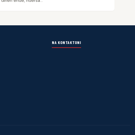
dihen ende, ndërsa…
NA KONTAKTONI