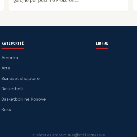
garojnë për postin e Prokurorit…
KATEGORITË
LIDHJE
Amerika
Arte
Bizneset shqiptare
Basketbolli
Basketbolli ne Kosove
Boks
Kushtet e Përdorimit
Regjistri i Bizneseve