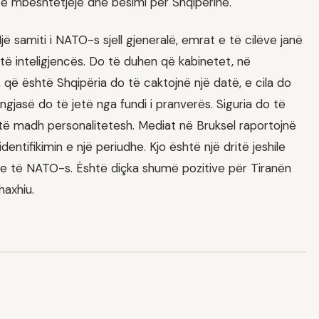
ortë mbështetjeje dhe besimi për Shqipërinë.
jë samiti i NATO-s sjell gjeneralë, emrat e të cilëve janë
të inteligjencës. Do të duhen që kabinetet, në
që është Shqipëria do të caktojnë një datë, e cila do
jasë do të jetë nga fundi i pranverës. Siguria do të
të madh personalitetesh. Mediat në Bruksel raportojnë
ntifikimin e një periudhe. Kjo është një dritë jeshile
re të NATO-s. Është diçka shumë pozitive për Tiranën
haxhiu.