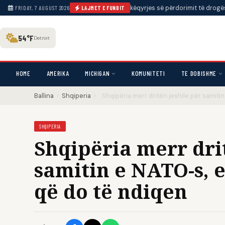
i të veproni
•
Qendra të mbikëqyrjes së përdorimit të drogës në New York
FRIDAY, 7 AUGUST 2026
LAJMET E FUNDIT
54°F
Detroit
HOME
AMERIKA
MICHIGAN
KOMUNITETI
TE DOBISHME
Ballina
›
Shqiperia
›
Shqipëria merr dritën jeshile për samiti
SHQIPERIA
Shqipëria merr drit
samitin e NATO-s, 
që do të ndiqen