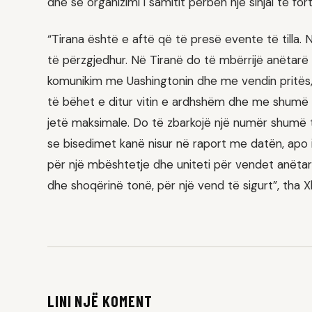
dhe se organizimi i samitit përbën një sinjal të f
“Tirana është e aftë që të presë evente të tilla. N
të përzgjedhur. Në Tiranë do të mbërrijë anëtarë 
komunikim me Uashingtonin dhe me vendin pritës, 
të bëhet e ditur vitin e ardhshëm dhe me shumë ng
jetë maksimale. Do të zbarkojë një numër shumë 
se bisedimet kanë nisur në raport me datën, apo ide
për një mbështetje dhe uniteti për vendet anëta
dhe shoqërinë tonë, për një vend të sigurt”, tha X
LINI NJË KOMENT