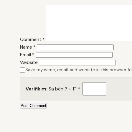
Comment
*
Name
*
Email
*
Website
Save my name, email, and website in this browser f
Verifikim:
Sa bën 7 + 1?
*
Post Comment