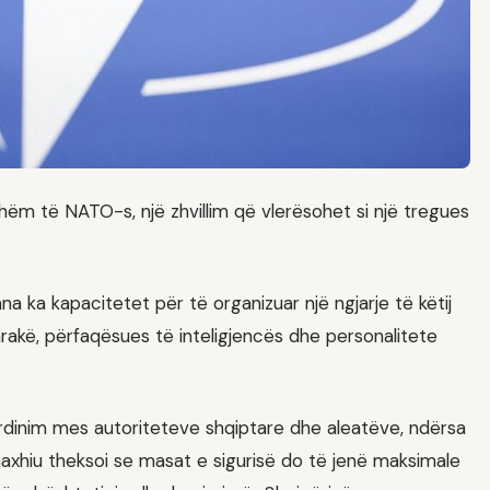
shëm të NATO-s, një zhvillim që vlerësohet si një tregues
rana ka kapacitetet për të organizuar një ngjarje të këtij
tarakë, përfaqësues të inteligjencës dhe personalitete
ordinim mes autoriteteve shqiptare dhe aleatëve, ndërsa
Xhaxhiu theksoi se masat e sigurisë do të jenë maksimale