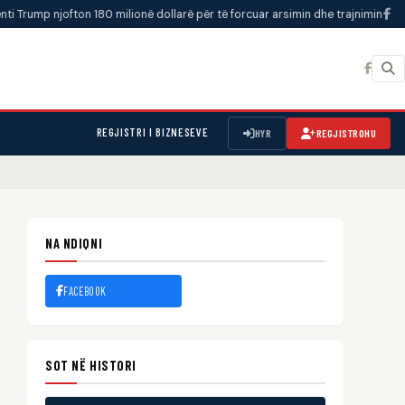
ofton 180 milionë dollarë për të forcuar arsimin dhe trajnimin në miniera
•
REGJISTRI I BIZNESEVE
HYR
REGJISTROHU
NA NDIQNI
FACEBOOK
SOT NË HISTORI