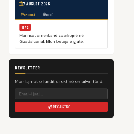
7 AUGUST 2026
AMERIKË
BOTË
1942
Marinsat amerikanë zbarkojnë në
Guadalcanal; fillon beteja e gjatë.
NEWSLETTER
Merr lajmet e fundit direkt në email-in tënd.
REGJISTROHU