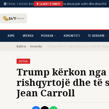
federal i Los Anxhelosit përballet me akuza për sulm dhe disa DUI
•
Video t
FRIDAY, 7 AUGUST 2026
LAJMET E FUNDIT
54°F
Detroit
HOME
AMERIKA
MICHIGAN
KOMUNITETI
TE DOBISHME
Ballina
›
Amerika
›
Trump kërkon nga Gjykata e Lartë të rishq
AMERIKA
Trump kërkon nga G
rishqyrtojë dhe të 
Jean Carroll