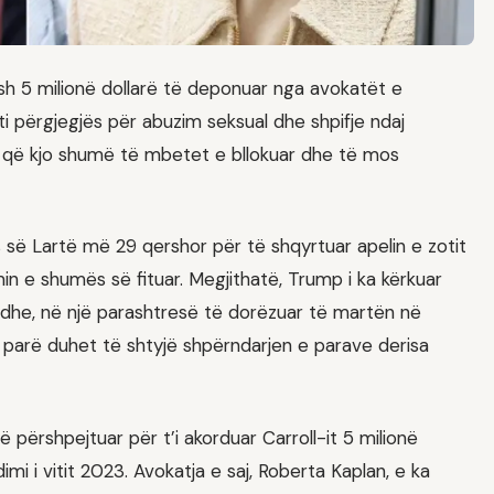
ësh 5 milionë dollarë të deponuar nga avokatët e
ti përgjegjës për abuzim seksual dhe shpifje ndaj
ar që kjo shumë të mbetet e bllokuar dhe të mos
 së Lartë më 29 qershor për të shqyrtuar apelin e zotit
in e shumës së fituar. Megjithatë, Trump i ka kërkuar
n dhe, në një parashtresë të dorëzuar të martën në
ë parë duhet të shtyjë shpërndarjen e parave derisa
ë përshpejtuar për t’i akorduar Carroll-it 5 milionë
mi i vitit 2023. Avokatja e saj, Roberta Kaplan, e ka