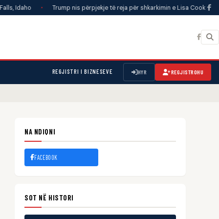
•
Trump nis përpjekje të reja për shkarkimin e Lisa Cook nga Bordi i Rez
REGJISTRI I BIZNESEVE
HYR
REGJISTROHU
NA NDIQNI
FACEBOOK
SOT NË HISTORI