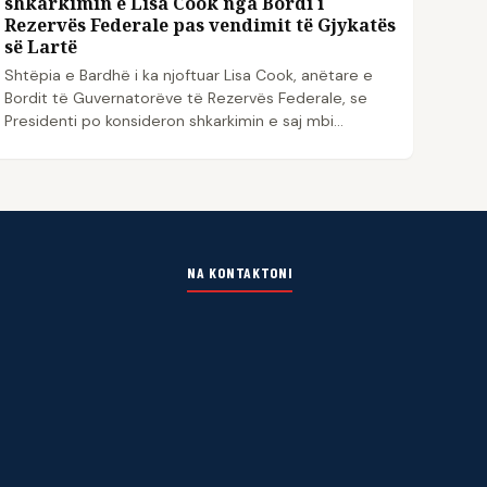
shkarkimin e Lisa Cook nga Bordi i
Rezervës Federale pas vendimit të Gjykatës
së Lartë
Shtëpia e Bardhë i ka njoftuar Lisa Cook, anëtare e
Bordit të Guvernatorëve të Rezervës Federale, se
Presidenti po konsideron shkarkimin e saj mbi
pretendi...
NA KONTAKTONI