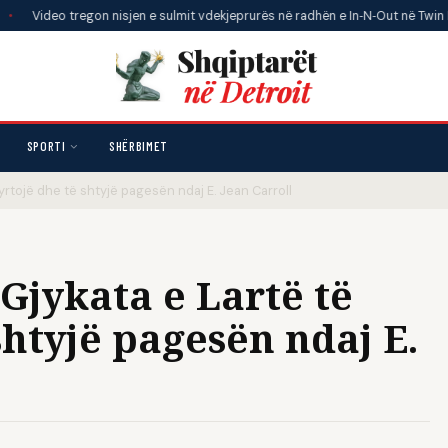
regon nisjen e sulmit vdekjeprurës në radhën e In‑N‑Out në Twin Falls, Idaho
SPORTI
SHËRBIMET
yrtojë dhe të shtyjë pagesën ndaj E. Jean Carroll
jykata e Lartë të
shtyjë pagesën ndaj E.