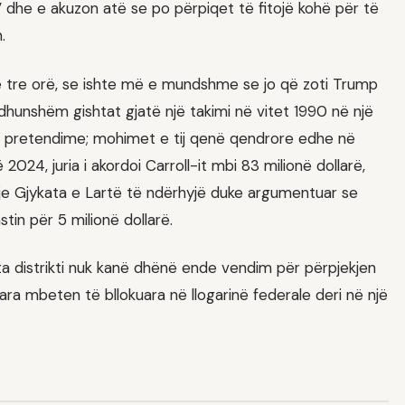
jë” dhe e akuzon atë se po përpiqet të fitojë kohë për të
.
se tre orë, se ishte më e mundshme se jo që zoti Trump
 dhunshëm gishtat gjatë një takimi në vitet 1990 në një
to pretendime; mohimet e tij qenë qendrore edhe në
024, juria i akordoi Carroll-it mbi 83 milionë dollarë,
je Gjykata e Lartë të ndërhyjë duke argumentuar se
in për 5 milionë dollarë.
a distrikti nuk kanë dhënë ende vendim për përpjekjen
ara mbeten të bllokuara në llogarinë federale deri në një