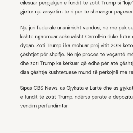
cilësuar përpjekjen e fundit të zotit Trump si “lo
gjetur një arsyetim të ri për të shmangur pagesën
Një juri federale unanimisht vendosi, në më pak 
kishte ngacmuar seksualisht Carroll-in duke futur
dyqan. Zoti Trump i ka mohuar prej vitit 2019 kë
çështjet për shpifje. Në një proces të veçantë më 2
dhe zoti Trump ka kërkuar që edhe për atë çësht
disa çështje kushtetuese mund të përkojnë me rast
Sipas CBS News, as Gjykata e Lartë dhe as gjykat
e fundit të zotit Trump, ndërsa paratë e depozitu
vendim përfundimtar.