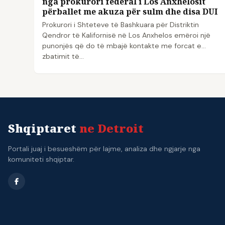
nga prokurori federal i Los Anxhelosit
përballet me akuza për sulm dhe disa DUI
Prokurori i Shteteve të Bashkuara për Distriktin
Qendror të Kalifornisë në Los Anxhelos emëroi një
punonjës që do të mbajë kontakte me forcat e
zbatimit të...
Shqiptaret
ne Detroit
Portali juaj i besueshëm për lajme, analiza dhe ngjarje nga
komuniteti shqiptar.