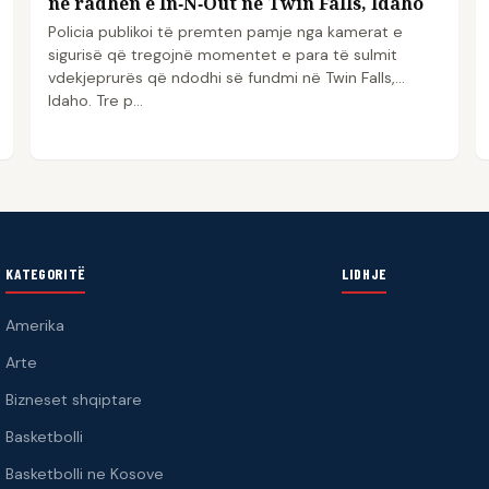
në radhën e In‑N‑Out në Twin Falls, Idaho
Policia publikoi të premten pamje nga kamerat e
sigurisë që tregojnë momentet e para të sulmit
vdekjeprurës që ndodhi së fundmi në Twin Falls,
Idaho. Tre p...
KATEGORITË
LIDHJE
Amerika
Arte
Bizneset shqiptare
Basketbolli
Basketbolli ne Kosove