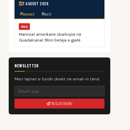
7 AUGUST 2026
AMERIKË
BOTË
1942
Marinsat amerikanë zbarkojnë në
Guadalcanal; fillon beteja e gjatë.
NEWSLETTER
Merr lajmet e fundit direkt në email-in tënd.
REGJISTROHU