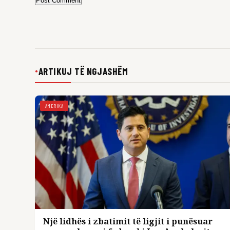
Post Comment
ARTIKUJ TË NGJASHËM
●
AMERIKA
Një lidhës i zbatimit të ligjit i punësuar