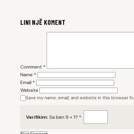
LINI NJË KOMENT
Comment
*
Name
*
Email
*
Website
Save my name, email, and website in this browser f
Verifikim:
Sa bën 9 + 1?
*