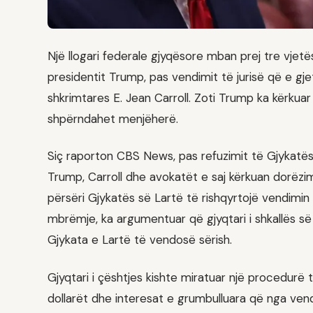
Një llogari federale gjyqësore mban prej tre vjet
presidentit Trump, pas vendimit të jurisë që e gje
shkrimtares E. Jean Carroll. Zoti Trump ka kërku
shpërndahet menjëherë.
Siç raporton CBS News, pas refuzimit të Gjykatës
Trump, Carroll dhe avokatët e saj kërkuan dorëzim
përsëri Gjykatës së Lartë të rishqyrtojë vendimi
mbrëmje, ka argumentuar që gjyqtari i shkallës s
Gjykata e Lartë të vendosë sërish.
Gjyqtari i çështjes kishte miratuar një procedurë t
dollarët dhe interesat e grumbulluara që nga vendi