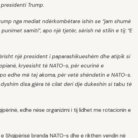
ë presidenti Trump
.
t Trump nga mediat ndërkombëtare ishin se “jam shumë
unimet samiti”, apo një tjetër, sërish në stilin e tij: “E
kërisht një president i paparashikueshëm dhe atipik si
opianë, kryesisht të NATO-s, për ecurinë e
apo edhe më tej akoma, për vetë shëndetin e NATO-s.
dyshim disa gjëra të cilat deri dje dukeshin si tabu të
qipërinë, edhe nëse organizimi i tij lidhet me rotacionin e
ionin e Shqipërisë brenda NATO-s dhe e rikthen vendin në