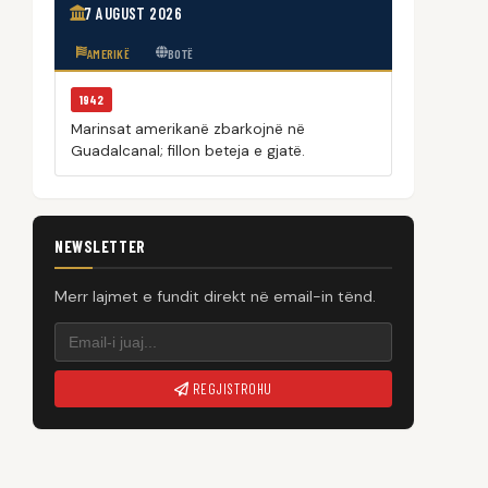
7 AUGUST 2026
AMERIKË
BOTË
1942
Marinsat amerikanë zbarkojnë në
Guadalcanal; fillon beteja e gjatë.
NEWSLETTER
Merr lajmet e fundit direkt në email-in tënd.
REGJISTROHU