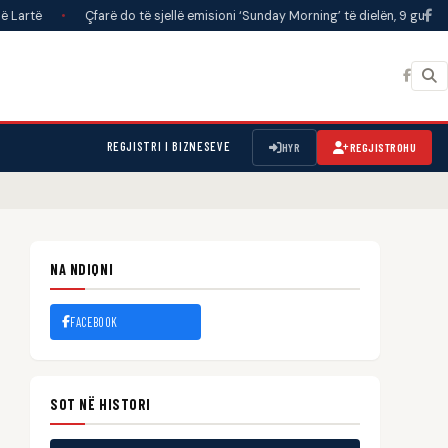
Çfarë do të sjellë emisioni ‘Sunday Morning’ të dielën, 9 gusht
•
Qindra
REGJISTRI I BIZNESEVE
HYR
REGJISTROHU
NA NDIQNI
FACEBOOK
SOT NË HISTORI