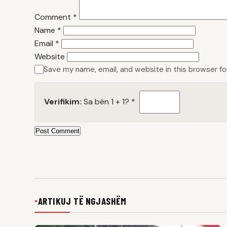
Comment
*
Name
*
Email
*
Website
Save my name, email, and website in this browser f
Verifikim:
Sa bën 1 + 1?
*
Post Comment
ARTIKUJ TË NGJASHËM
●