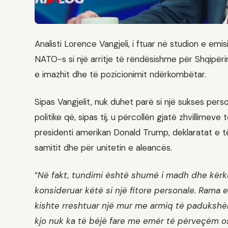
Analisti Lorence Vangjeli, i ftuar në studion e emis
NATO-s si një arritje të rëndësishme për Shqipër
e imazhit dhe të pozicionimit ndërkombëtar.
Sipas Vangjelit, nuk duhet parë si një sukses pers
politike që, sipas tij, u përcollën gjatë zhvillimeve
presidenti amerikan Donald Trump, deklaratat e të c
samitit dhe për unitetin e aleancës.
“
Në fakt, tundimi është shumë i madh dhe kërko
konsideruar këtë si një fitore personale. Rama e u
kishte rreshtuar një mur me armiq të padukshëm,
kjo nuk ka të bëjë fare me emër të përveçëm os