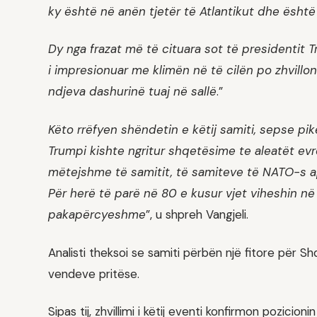
ky është në anën tjetër të Atlantikut dhe ësht
Dy nga frazat më të cituara sot të presidenti
i impresionuar me klimën në të cilën po zhvillon p
ndjeva dashurinë tuaj në sallë
.”
Këto rrëfyen shëndetin e këtij samiti, sepse pi
Trumpi kishte ngritur shqetësime te aleatët evr
mëtejshme të samitit, të samiteve të NATO-s 
Për herë të parë në 80 e kusur vjet viheshin në 
pakapërcyeshme
”, u shpreh Vangjeli.
Analisti theksoi se samiti përbën një fitore për Sh
vendeve pritëse.
Sipas tij, zhvillimi i këtij eventi konfirmon pozic