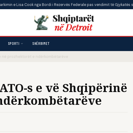
a Cook nga Bordi i Rezervës Federale pas vendimit të Gjykatës së Lartë
•
SPORTI
SHËRBIMET
inë në prozhektorët e ndërkombëtarëve
NATO-s e vë Shqipërinë
 ndërkombëtarëve