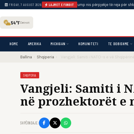
t në Twin Falls, Idaho
•
Trump nis përpjekje të reja për shkarkimin e Lis
FRIDAY, 7 AUGUST 2026
LAJMET E FUNDIT
54°F
Detroit
HOME
AMERIKA
MICHIGAN
KOMUNITETI
TE DOBISHME
Ballina
›
Shqiperia
›
Vangjeli: Samiti i NATO-s e vë Shqipër
SHQIPERIA
Vangjeli: Samiti i 
në prozhektorët e
SHPËRNDAJE: