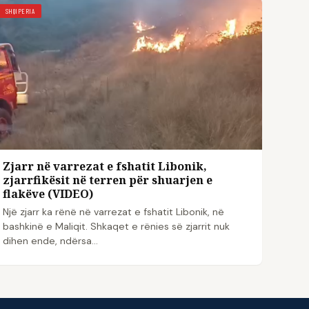
SHQIPERIA
Zjarr në varrezat e fshatit Libonik,
zjarrfikësit në terren për shuarjen e
flakëve (VIDEO)
Një zjarr ka rënë në varrezat e fshatit Libonik, në
bashkinë e Maliqit. Shkaqet e rënies së zjarrit nuk
dihen ende, ndërsa…