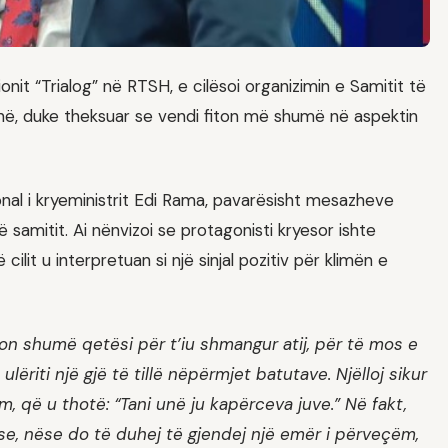
ionit “Trialog” në RTSH, e cilësoi organizimin e Samitit të
inë, duke theksuar se vendi fiton më shumë në aspektin
onal i kryeministrit Edi Rama, pavarësisht mesazheve
 të samitit. Ai nënvizoi se protagonisti kryesor ishte
ilit u interpretuan si një sinjal pozitiv për klimën e
n shumë qetësi për t’iu shmangur atij, për të mos e
lëriti një gjë të tillë nëpërmjet batutave. Njëlloj sikur
 që u thotë: “Tani unë ju kapërceva juve.” Në fakt,
e, nëse do të duhej të gjendej një emër i përveçëm,