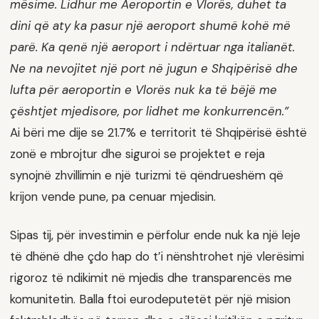
mësime. Lidhur me Aeroportin e Vlorës, duhet ta
dini që aty ka pasur një aeroport shumë kohë më
parë. Ka qenë një aeroport i ndërtuar nga italianët.
Ne na nevojitet një port në jugun e Shqipërisë dhe
lufta për aeroportin e Vlorës nuk ka të bëjë me
çështjet mjedisore, por lidhet me konkurrencën.”
Ai bëri me dije se 21.7% e territorit të Shqipërisë është
zonë e mbrojtur dhe siguroi se projektet e reja
synojnë zhvillimin e një turizmi të qëndrueshëm që
krijon vende pune, pa cenuar mjedisin.
Sipas tij, për investimin e përfolur ende nuk ka një leje
të dhënë dhe çdo hap do t’i nënshtrohet një vlerësimi
rigoroz të ndikimit në mjedis dhe transparencës me
komunitetin. Balla ftoi eurodeputetët për një mision