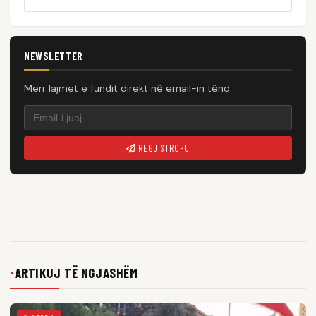
NEWSLETTER
Merr lajmet e fundit direkt në email-in tënd.
REGJISTROHU
ARTIKUJ TË NGJASHËM
●