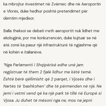
ka mbrojtur investimet në Zvërnec dhe në Aeroportin
e Vlorës, duke hedhur poshtë pretendimet për
dëmtim mjedisor.
Balla theksoi se debati rreth aeroportit nuk lidhet me
ekologjinë, por me konkurrencën, duke kujtuar se në
atë zonë ka pasur një infrastrukturë të ngjashme që
në kohën e italianëve.
“Nga Parlamenti i Shqipërisë edhe unë jam
regjistruar të them 2 fjalë lidhur me këtë temë.
Është bërë qëllimisht që 2 parqet, i Vjosës dhe i
Nartës të ‘bashkohen’ dhe të përmenden në një. Ne
jemi i vetmi vend që ka një park të tillë në Europë si
Vjosa. Ju duhet të mësoni nga ne, mos na jepni