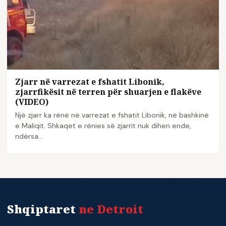
Zjarr në varrezat e fshatit Libonik,
zjarrfikësit në terren për shuarjen e flakëve
(VIDEO)
Një zjarr ka rënë në varrezat e fshatit Libonik, në bashkinë
e Maliqit. Shkaqet e rënies së zjarrit nuk dihen ende,
ndërsa…
Shqiptaret
ne Detroit