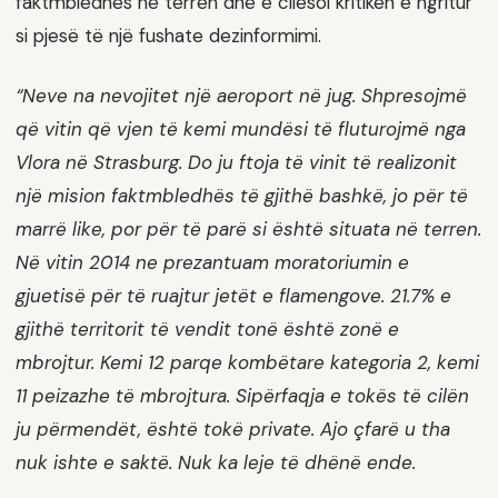
faktmbledhës në terren dhe e cilësoi kritikën e ngritur
si pjesë të një fushate dezinformimi.
“Neve na nevojitet një aeroport në jug. Shpresojmë
që vitin që vjen të kemi mundësi të fluturojmë nga
Vlora në Strasburg. Do ju ftoja të vinit të realizonit
një mision faktmbledhës të gjithë bashkë, jo për të
marrë like, por për të parë si është situata në terren.
Në vitin 2014 ne prezantuam moratoriumin e
gjuetisë për të ruajtur jetët e flamengove. 21.7% e
gjithë territorit të vendit tonë është zonë e
mbrojtur. Kemi 12 parqe kombëtare kategoria 2, kemi
11 peizazhe të mbrojtura. Sipërfaqja e tokës të cilën
ju përmendët, është tokë private. Ajo çfarë u tha
nuk ishte e saktë. Nuk ka leje të dhënë ende.