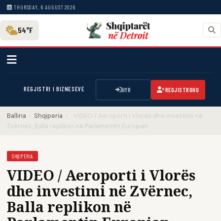
THURSDAY, 6 AUGUST 2026
54°F
REGJISTRI I BIZNESEVE
HYR
REGJISTROHU
Ballina
›
Shqiperia
›
VIDEO / Aeroporti i Vlorës dhe investimi në
Zvërnec, Balla replikon në Parlamentin Europian
SHQIPERIA
VIDEO / Aeroporti i Vlorës
dhe investimi në Zvërnec,
Balla replikon në