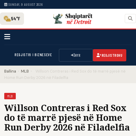
SUNDAY, 9 AUGUST 2026
54°F
REGJISTRI I BIZNESEVE
HYR
REGJISTROHU
Ballina
›
MLB
›
Willson Contreras i Red Sox do të marrë pjesë në
Home Run Derby 2026 në Filadelfia
MLB
Willson Contreras i Red Sox
do të marrë pjesë në Home
Run Derby 2026 në Filadelfia