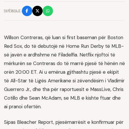
SHPËRNDAJE:
Willson Contreras, që luan si first baseman për Boston
Red Sox, do të debutojë në Home Run Derby të MLB-
së javën e ardhshme në Filadelfia. Netflix njoftoi të
mërkurën se Contreras do të marrë pjesë të hënën në
orën 20:00 ET. Ai u emërua gjithashtu pjesë e ekipit
të All-Star të Ligës Amerikane si zëvendësim i Vladimir
Guerrero Jr., dhe tha për raportuesit e MassLive, Chris
Cotillo dhe Sean McAdam, se MLB e kishte ftuar dhe
ai pranoi ofertën.
Sipas Bleacher Report, pjesëmarrësit e konfirmuar për