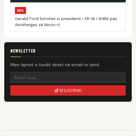
1974
Gerald Ford betohet si presidenti i 38-të i SHBA pas
dorëheqjes së Nixon-it.
NEWSLETTER
Merr lajmet e fundit direkt në email-in tënd.
REGJISTROHU