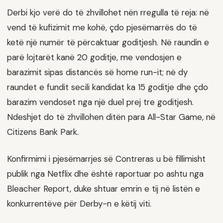
Derbi kjo verë do të zhvillohet nën rregulla të reja: në
vend të kufizimit me kohë, çdo pjesëmarrës do të
ketë një numër të përcaktuar goditjesh. Në raundin e
parë lojtarët kanë 20 goditje, me vendosjen e
barazimit sipas distancës së home run-it; në dy
raundet e fundit secili kandidat ka 15 goditje dhe çdo
barazim vendoset nga një duel prej tre goditjesh.
Ndeshjet do të zhvillohen ditën para All-Star Game, në
Citizens Bank Park.
Konfirmimi i pjesëmarrjes së Contreras u bë fillimisht
publik nga Netflix dhe është raportuar po ashtu nga
Bleacher Report, duke shtuar emrin e tij në listën e
konkurrentëve për Derby-n e këtij viti.