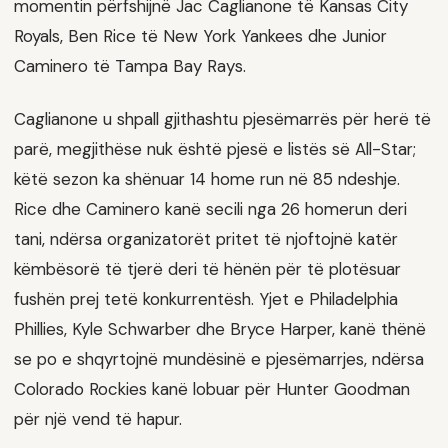
momentin përfshijnë Jac Caglianone të Kansas City
Royals, Ben Rice të New York Yankees dhe Junior
Caminero të Tampa Bay Rays.
Caglianone u shpall gjithashtu pjesëmarrës për herë të
parë, megjithëse nuk është pjesë e listës së All-Star;
këtë sezon ka shënuar 14 home run në 85 ndeshje.
Rice dhe Caminero kanë secili nga 26 homerun deri
tani, ndërsa organizatorët pritet të njoftojnë katër
këmbësorë të tjerë deri të hënën për të plotësuar
fushën prej tetë konkurrentësh. Yjet e Philadelphia
Phillies, Kyle Schwarber dhe Bryce Harper, kanë thënë
se po e shqyrtojnë mundësinë e pjesëmarrjes, ndërsa
Colorado Rockies kanë lobuar për Hunter Goodman
për një vend të hapur.