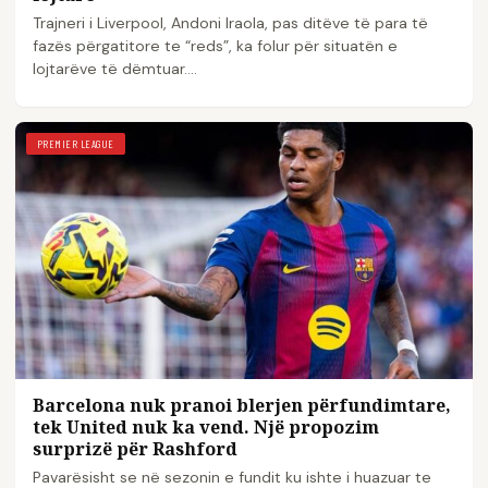
Trajneri i Liverpool, Andoni Iraola, pas ditëve të para të
fazës përgatitore te “reds”, ka folur për situatën e
lojtarëve të dëmtuar.…
PREMIER LEAGUE
Barcelona nuk pranoi blerjen përfundimtare,
tek United nuk ka vend. Një propozim
surprizë për Rashford
Pavarësisht se në sezonin e fundit ku ishte i huazuar te