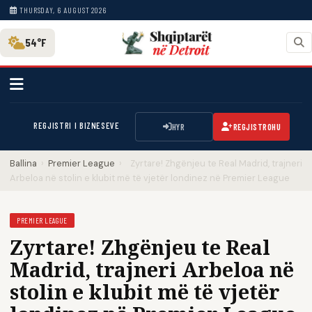
THURSDAY, 6 AUGUST 2026
54°F
REGJISTRI I BIZNESEVE
HYR
REGJISTROHU
Ballina
›
Premier League
›
Zyrtare! Zhgënjeu te Real Madrid, trajneri
Arbeloa në stolin e klubit më të vjetër londinez në Premier League
PREMIER LEAGUE
Zyrtare! Zhgënjeu te Real
Madrid, trajneri Arbeloa në
stolin e klubit më të vjetër