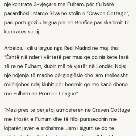
një kontratë 3-vjeçare me Fulham, për t’u bërë
pasardhësi i Marco Silva në stolin e “Craven Cottage”,
pasi portugezi u largua për në Benfica pas skadimit të
kontratës së tij.
Arbeloa, i cili u largua nga Real Madrid në maj, tha:
“Është një nder i vërtetë për mua që po nis këtë fazë
të re në Fulham, klubin më të vjetër në Londër. Ndjej
një ndjenjë të madhe përgjegjësie dhe jam thellësisht
mirënjohës ndaj klubit për besimin që më kanë dhënë
me Fulham në Premier League”.
“Mezi pres të përjetoj atmosferën në Craven Cottage
me tifozët e Fulham dhe të filloj parasezonin me
lojtarët javën e ardhshme. Jam i sigurt se do të