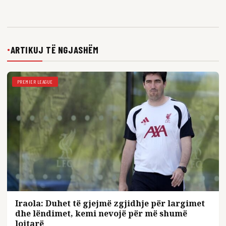
ARTIKUJ TË NGJASHËM
●
PREMIER LEAGUE
Iraola: Duhet të gjejmë zgjidhje për largimet
dhe lëndimet, kemi nevojë për më shumë
lojtarë