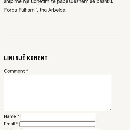
shijojmë një udhëtim të pabesueshëm së bashku.
Forca Fulham!”, tha Arbeloa.
LINI NJË KOMENT
Comment
*
Name
*
Email
*